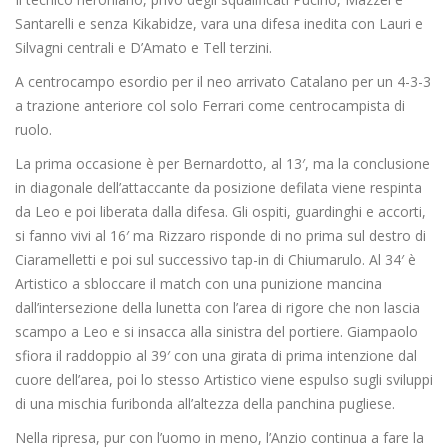
Santarelli e senza Kikabidze, vara una difesa inedita con Lauri e
Silvagni centrali e D’Amato e Tell terzini.
A centrocampo esordio per il neo arrivato Catalano per un 4-3-3
a trazione anteriore col solo Ferrari come centrocampista di
ruolo.
La prima occasione è per Bernardotto, al 13′, ma la conclusione
in diagonale dell’attaccante da posizione defilata viene respinta
da Leo e poi liberata dalla difesa. Gli ospiti, guardinghi e accorti,
si fanno vivi al 16′ ma Rizzaro risponde di no prima sul destro di
Ciaramelletti e poi sul successivo tap-in di Chiumarulo. Al 34′ è
Artistico a sbloccare il match con una punizione mancina
dall’intersezione della lunetta con l’area di rigore che non lascia
scampo a Leo e si insacca alla sinistra del portiere. Giampaolo
sfiora il raddoppio al 39′ con una girata di prima intenzione dal
cuore dell’area, poi lo stesso Artistico viene espulso sugli sviluppi
di una mischia furibonda all’altezza della panchina pugliese.
Nella ripresa, pur con l’uomo in meno, l’Anzio continua a fare la