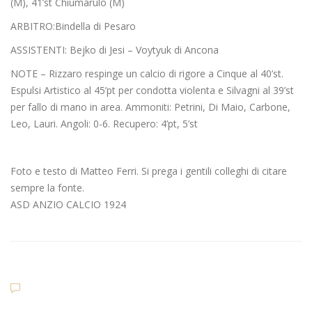
(M), 41’st Chiumarulo (M)
ARBITRO:Bindella di Pesaro
ASSISTENTI: Bejko di Jesi – Voytyuk di Ancona
NOTE – Rizzaro respinge un calcio di rigore a Cinque al 40’st.
Espulsi Artistico al 45’pt per condotta violenta e Silvagni al 39’st
per fallo di mano in area. Ammoniti: Petrini, Di Maio, Carbone,
Leo, Lauri. Angoli: 0-6. Recupero: 4’pt, 5’st
Foto e testo di Matteo Ferri. Si prega i gentili colleghi di citare
sempre la fonte.
ASD ANZIO CALCIO 1924
Dilettanti Serie D