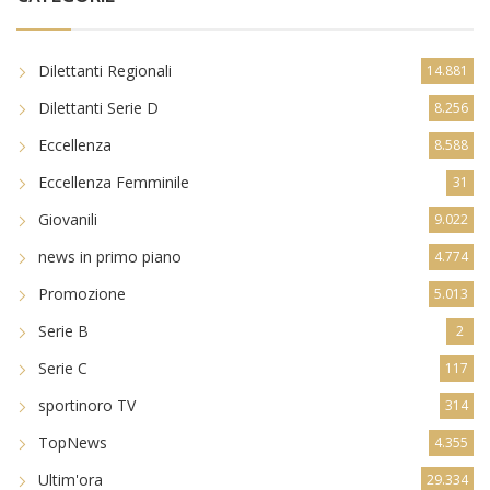
Dilettanti Regionali
14.881
Dilettanti Serie D
8.256
Eccellenza
8.588
Eccellenza Femminile
31
Giovanili
9.022
news in primo piano
4.774
Promozione
5.013
Serie B
2
Serie C
117
sportinoro TV
314
TopNews
4.355
Ultim'ora
29.334