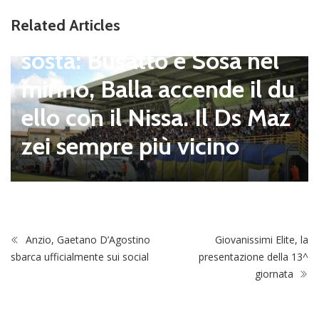
Viterbese (Certosa V. Cam
Related Articles
pagnano), mercato senza
sosta: Busatto e Sosa nel
mirino, Balla accende il du
ello con il Nissa. Il Ds Maz
zei sempre più vicino
Anzio, Gaetano D’Agostino
Giovanissimi Elite, la
sbarca ufficialmente sui social
presentazione della 13^
giornata