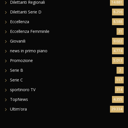
Dilettanti Regionali
14.881
Dilettanti Serie D
8.256
Eccellenza
8.588
Eccellenza Femminile
31
Giovanili
9.022
news in primo piano
4.774
Promozione
5.013
Serie B
2
Serie C
117
sportinoro TV
314
TopNews
4.355
Ultim'ora
29.334