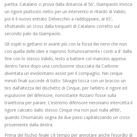
partita. Catalano ci prova dalla distanza al 56′, Giampaolo invoca
un rigore piuttosto netto per un intervento in ritardo di Valido,
poi è il nuovo entrato Delvecchio a raddoppiare, al 65′,
sfruttando un cross dalla trequarti di Catalano corretto sul
secondo palo da Giampaolo.
Gli ospiti si gettano in avanti più con la forza dei nervi che non
con quella delle idee e riaprono fortunosamente i conti a 8′ dalla
fine con lo stesso Valido, lesto a battere col mancino appena
dentro l’area dopo una conclusione sbucciata da Carbone
diventata un involontario assist per il compagno. Nei cinque
minuti finali succede di tutto: Silvagni tocca con un braccio un
tiro dall’altezza del dischetto di Cinque, per l’arbitro è rigore ed
espulsione del difensore, nonostante Rizzaro fosse sulla
traiettoria per parare. L’estremo difensore neroniano intercetta il
rigore calciato dallo stesso Cinque ma non può nulla all’86’,
quando Chiumarulo segna da due passi capitalizzando un cross
proveniente dalla destra.
Prima del fischio finale c’è tempo per annotare anche l’esordio di