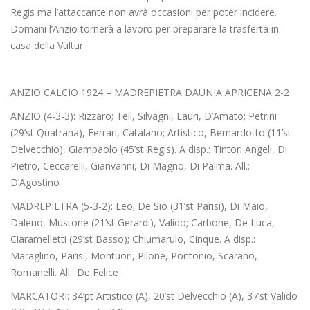
Regis ma l’attaccante non avrà occasioni per poter incidere.
Domani l’Anzio tornerà a lavoro per preparare la trasferta in
casa della Vultur.
ANZIO CALCIO 1924 – MADREPIETRA DAUNIA APRICENA 2-2
ANZIO (4-3-3): Rizzaro; Tell, Silvagni, Lauri, D’Amato; Petrini
(29’st Quatrana), Ferrari, Catalano; Artistico, Bernardotto (11’st
Delvecchio), Giampaolo (45’st Regis). A disp.: Tintori Angeli, Di
Pietro, Ceccarelli, Gianvanni, Di Magno, Di Palma. All.:
D’Agostino
MADREPIETRA (5-3-2): Leo; De Sio (31’st Parisi), Di Maio,
Daleno, Mustone (21’st Gerardi), Valido; Carbone, De Luca,
Ciaramelletti (29’st Basso); Chiumarulo, Cinque. A disp.:
Maraglino, Parisi, Montuori, Pilone, Pontonio, Scarano,
Romanelli. All.: De Felice
MARCATORI: 34’pt Artistico (A), 20’st Delvecchio (A), 37’st Valido