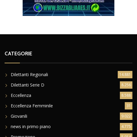
CATEGORIE
Dilettanti Regionali
14.881
Dilettanti Serie D
8.256
Eccellenza
8.588
Eccellenza Femminile
31
Giovanili
9.022
news in primo piano
4.775
Promozione
5.014