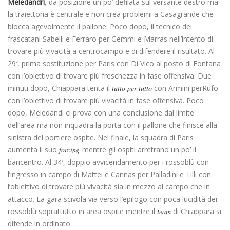
Meledandri
, da posizione un po’ defilata sul versante destro ma
la traiettoria è centrale e non crea problemi a Casagrande che
blocca agevolmente il pallone. Poco dopo, il tecnico dei
frascatani Sabelli e Ferraro per Gemmi e Marras nell’intento di
trovare più vivacità a centrocampo e di difendere il risultato. Al
29′, prima sostituzione per Paris con Di Vico al posto di Fontana
con l’obiettivo di trovare più freschezza in fase offensiva. Due
minuti dopo, Chiappara tenta il
tutto per tutto
con Armini perRufo
con l’obiettivo di trovare più vivacità in fase offensiva. Poco
dopo, Meledandi ci prova con una conclusione dal limite
dell’area ma non inquadra la porta con il pallone che finisce alla
sinistra del portiere ospite. Nel finale, la squadra di Paris
aumenta il suo
forcing
mentre gli ospiti arretrano un po’ il
baricentro. Al 34′, doppio avvicendamento per i rossoblù con
l’ingresso in campo di Mattei e Cannas per Palladini e Tilli con
l’obiettivo di trovare più vivacità sia in mezzo al campo che in
attacco. La gara scivola via verso l’epilogo con poca lucidità dei
rossoblù soprattutto in area ospite mentre il
team
di Chiappara si
difende in ordinato.