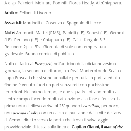
A disp.:Palmieri, Molinari, Pompili, Flores Heatly. All.:Chiappara.
Arbitro:
Fellani di Livorno.
Ass.arb.li:
Martinelli di Cosenza e Spagnolo di Lecce.
Note:
Ammoniti:Mattei (RMS), Paolelli (LF), Senesi (LF), Gemmi
(LF), Persano (LF) e Chiappara (LF). Calci d’angolo:3-3.
Recupero:2’pt e 5’st. Giornata di sole con temperatura
gradevole. Buona cornice di pubblico.
Nulla di fatto al
Pierangeli
, nell’anticipo della diciannovesima
giornata, la seconda di ritorno, tra Real Monterotondo Scalo e
Lupa Frascati che si sono annullate per tutta la partita ed alla
fine ne è venuto fuori un pari senza reti con pochissime
emozioni. Nel primo tempo, le due squadre lottano molto a
centrocampo facendo molta attenzione alla fase difensiva. La
prima nota di rilievo arriva al 25′ quando i
castellani
, per poco,
non
pescano il jolly
con un calcio di punizione dal limite dell’area
di Gemmi diretto verso la porta che trova il salvataggio
provvidenziale di testa sulla linea di
Capitan Gianni, il
man of the