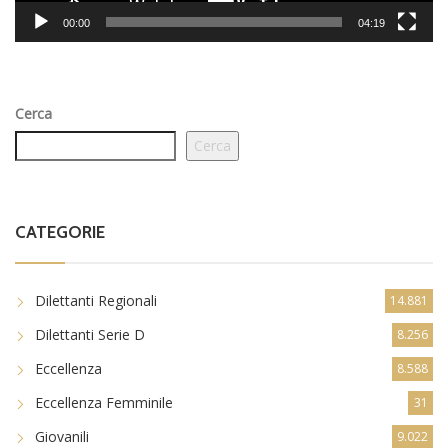
00:00
04:19
Cerca
Cerca
CATEGORIE
Dilettanti Regionali
14.881
Dilettanti Serie D
8.256
Eccellenza
8.588
Eccellenza Femminile
31
Giovanili
9.022