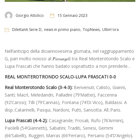
Giorgio Attolico
15 Gennaio 2023
,
,
,
Dilettanti Serie D
news in primo piano
TopNews
Ultim'ora
Nell’anticipo della diciannovesima giornata, nel raggruppamento
G, pari molto noioso al
Pierangeli
tra Real Monterotondo Scalo e
Lupa Frascati che hanno badato soprattutto a non prenderle…
REAL MONTEROTRONDO SCALO-LUPA FRASCATI 0-0
Real Monterotondo Scalo (3-4-3):
Benvenuti; Calisto, Gianni,
Santi; Macrì, Meledandri, Palladini (79’Mattei), Faccenna
(92’Carosi); Tilli (79’Cannas), Fontana (74’Di Vico), Baldassi. A
disp.:Catarinelli, Pasqui, Nardoni, Putti, Sansotta. All.:Paris.
Lupa Frascati (4-4-2):
Casagrande; Frosali, Rufo (76’Armini),
Paolelli (54’Giannetti), Sabatini; Traditi, Senesi, Gemmi
(66’Sabelli), Ruggeri; Marras (66’Ferraro), Persano (54’D’Angelo).