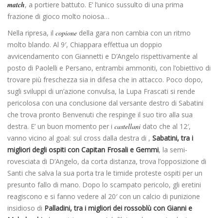
match
, a portiere battuto. E’ l’unico sussulto di una prima
frazione di gioco molto noiosa…
Nella ripresa, il
copione
della gara non cambia con un ritmo
molto blando. Al 9′, Chiappara effettua un doppio
avvicendamento con Giannetti e D’Angelo rispettivamente al
posto di Paolelli e Persano, entrambi ammoniti, con l’obiettivo di
trovare più freschezza sia in difesa che in attacco. Poco dopo,
sugli sviluppi di un’azione convulsa, la Lupa Frascati si rende
pericolosa con una conclusione dal versante destro di Sabatini
che trova pronto Benvenuti che respinge il suo tiro alla sua
destra. E’ un buon momento per i
castellani
dato che al 12′,
vanno vicino al goal: sul cross dalla destra di ,
Sabatini, tra i
migliori degli ospiti con Capitan Frosali e Gemmi
, la semi-
rovesciata di D’Angelo, da corta distanza, trova l’opposizione di
Santi che salva la sua porta tra le timide proteste ospiti per un
presunto fallo di mano. Dopo lo scampato pericolo, gli eretini
reagiscono e si fanno vedere al 20′ con un calcio di punizione
insidioso di
Palladini, tra i migliori dei rossoblù con Gianni e