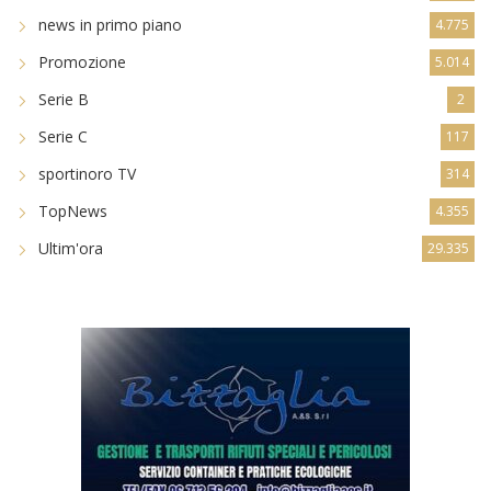
news in primo piano
4.775
Promozione
5.014
Serie B
2
Serie C
117
sportinoro TV
314
TopNews
4.355
Ultim'ora
29.335