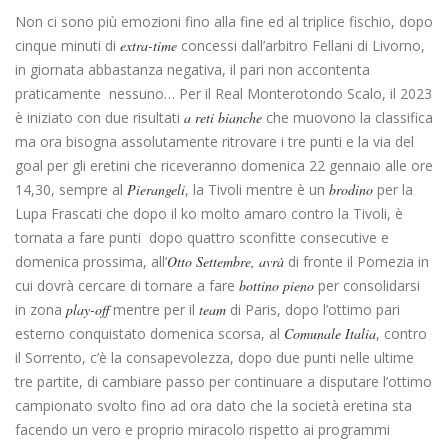
Non ci sono più emozioni fino alla fine ed al triplice fischio, dopo
cinque minuti di
extra-time
concessi dall’arbitro Fellani di Livorno,
in giornata abbastanza negativa, il pari non accontenta
praticamente nessuno… Per il Real Monterotondo Scalo, il 2023
è iniziato con due risultati
a reti bianche
che muovono la classifica
ma ora bisogna assolutamente ritrovare i tre punti e la via del
goal per gli eretini che riceveranno domenica 22 gennaio alle ore
14,30, sempre al
Pierangeli
, la Tivoli mentre è un
brodino
per la
Lupa Frascati che dopo il ko molto amaro contro la Tivoli, è
tornata a fare punti dopo quattro sconfitte consecutive e
domenica prossima, all’
Otto Settembre, avrà
di fronte il Pomezia in
cui dovrà cercare di tornare a fare
bottino pieno
per consolidarsi
in zona
play-off
mentre per il
team
di Paris, dopo l’ottimo pari
esterno conquistato domenica scorsa, al
Comunale Italia
, contro
il Sorrento, c’è la consapevolezza, dopo due punti nelle ultime
tre partite, di cambiare passo per continuare a disputare l’ottimo
campionato svolto fino ad ora dato che la società eretina sta
facendo un vero e proprio miracolo rispetto ai programmi