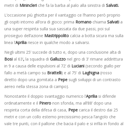
metri di
Minincleri
che fa la barba al palo alla sinistra di
Salvati.
L’occasione più ghiotta per il vantaggio ce l’hanno però proprio
gli ospiti intorno all’ora di gioco: prima
Romano
chiama
Salvati
a
una super respinta sulla sua sassata da due passi, poi sul
prosieguo dell’azione
Mastrippolito
calcia a botta sicura ma sulla
linea l’
Aprilia
riesce in qualche modo a salvarsi.
Negli ultimi 25’ succede di tutto e, dopo una conclusione alta di
Bosi
al 63’
,
la squadra di
Galluzzo
nel giro di 3’ rimane addirittura
in 9 a causa delle espulsioni al 72’ di
Luciani
(secondo giallo per
fallo a metà campo su
Brattelli
) e al 75’ di
Laghigna
(rosso
diretto dopo una gomitata a
Pepe
sugli sviluppi di un contrasto
aereo nella stessa zona di campo).
Nonostante il doppio svantaggio numerico l’
Aprilia
si difende
ordinatamente e il
Pinero
non sfonda, ma all’88’ dopo una
respinta corta della difesa di casa,
Pepe
carica il destro dai 25
metri e con un collo esterno precisissimo pesca l’angolo che
vale tre punti, con il pallone che bacia il palo e si infila in fondo al