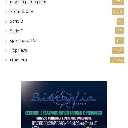
news in primo piano
4.774
Promozione
5.013
Serie B
2
Serie C
117
sportinoro TV
314
TopNews
4.355
Ultim'ora
29.334