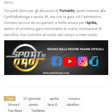
sacco.
Tre punti d’oro per gli abruzzesi di
Pomante,
quarti insieme alla
Cynthialbalonga a quota 49, ma con la gara col Castelnuovo
Vomano ancora da recuperare, e beffa amara per l’
Aprilia,
autrice di un’ottima gara nonostante le scarse motivazioni di
classifica, ma costretta ad uscire dal campo a mani vuote.
Tags
31ª giornata
aprilia
cronaca
Girone F
pineto
Serie D
tabellino
Top News
TopNews