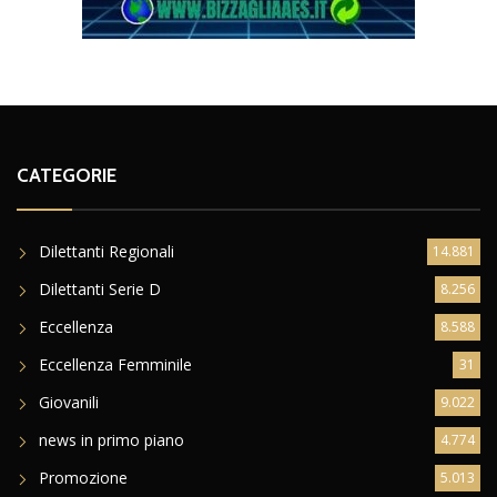
CATEGORIE
Dilettanti Regionali
14.881
Dilettanti Serie D
8.256
Eccellenza
8.588
Eccellenza Femminile
31
Giovanili
9.022
news in primo piano
4.774
Promozione
5.013