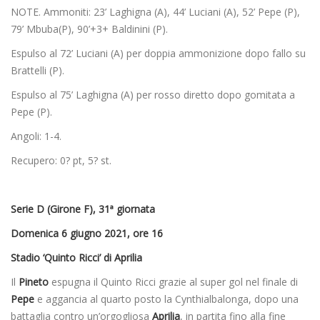
NOTE. Ammoniti: 23’ Laghigna (A), 44’ Luciani (A), 52’ Pepe (P),
79’ Mbuba(P), 90’+3+ Baldinini (P).
Espulso al 72’ Luciani (A) per doppia ammonizione dopo fallo su
Brattelli (P).
Espulso al 75’ Laghigna (A) per rosso diretto dopo gomitata a
Pepe (P).
Angoli: 1-4.
Recupero: 0? pt, 5? st.
Serie D (Girone F), 31ª giornata
Domenica 6 giugno 2021, ore 16
Stadio ‘Quinto Ricci’ di Aprilia
Il
Pineto
espugna il Quinto Ricci grazie al super gol nel finale di
Pepe
e aggancia al quarto posto la Cynthialbalonga, dopo una
battaglia contro un’orgogliosa
Aprilia
, in partita fino alla fine