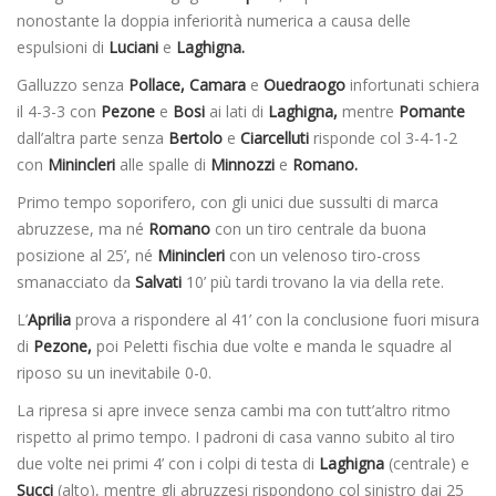
nonostante la doppia inferiorità numerica a causa delle
espulsioni di
Luciani
e
Laghigna.
Galluzzo senza
Pollace, Camara
e
Ouedraogo
infortunati schiera
il 4-3-3 con
Pezone
e
Bosi
ai lati di
Laghigna,
mentre
Pomante
dall’altra parte senza
Bertolo
e
Ciarcelluti
risponde col 3-4-1-2
con
Minincleri
alle spalle di
Minnozzi
e
Romano.
Primo tempo soporifero, con gli unici due sussulti di marca
abruzzese, ma né
Romano
con un tiro centrale da buona
posizione al 25’, né
Minincleri
con un velenoso tiro-cross
smanacciato da
Salvati
10’ più tardi trovano la via della rete.
L’
Aprilia
prova a rispondere al 41’ con la conclusione fuori misura
di
Pezone,
poi Peletti fischia due volte e manda le squadre al
riposo su un inevitabile 0-0.
La ripresa si apre invece senza cambi ma con tutt’altro ritmo
rispetto al primo tempo. I padroni di casa vanno subito al tiro
due volte nei primi 4’ con i colpi di testa di
Laghigna
(centrale) e
Succi
(alto), mentre gli abruzzesi rispondono col sinistro dai 25