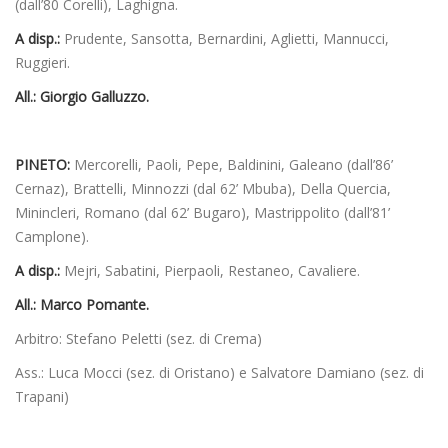
(dall’80 Corelli), Laghigna.
A disp.:
Prudente, Sansotta, Bernardini, Aglietti, Mannucci,
Ruggieri.
All.: Giorgio Galluzzo.
PINETO:
Mercorelli, Paoli, Pepe, Baldinini, Galeano (dall’86’
Cernaz), Brattelli, Minnozzi (dal 62’ Mbuba), Della Quercia,
Minincleri, Romano (dal 62’ Bugaro), Mastrippolito (dall’81’
Camplone).
A disp.:
Mejri, Sabatini, Pierpaoli, Restaneo, Cavaliere.
All.:
Marco Pomante.
Arbitro: Stefano Peletti (sez. di Crema)
Ass.: Luca Mocci (sez. di Oristano) e Salvatore Damiano (sez. di
Trapani)