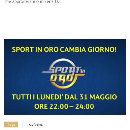
che approderanno in Serie D.
Tags
TopNews