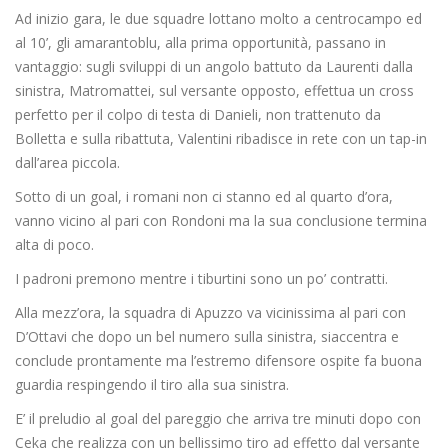
Ad inizio gara, le due squadre lottano molto a centrocampo ed
al 10’, gli amarantoblu, alla prima opportunità, passano in
vantaggio: sugli sviluppi di un angolo battuto da Laurenti dalla
sinistra, Matromattei, sul versante opposto, effettua un cross
perfetto per il colpo di testa di Danieli, non trattenuto da
Bolletta e sulla ribattuta, Valentini ribadisce in rete con un tap-in
dall’area piccola.
Sotto di un goal, i romani non ci stanno ed al quarto d’ora,
vanno vicino al pari con Rondoni ma la sua conclusione termina
alta di poco.
I padroni premono mentre i tiburtini sono un po’ contratti.
Alla mezz’ora, la squadra di Apuzzo va vicinissima al pari con
D’Ottavi che dopo un bel numero sulla sinistra, siaccentra e
conclude prontamente ma l’estremo difensore ospite fa buona
guardia respingendo il tiro alla sua sinistra.
E’ il preludio al goal del pareggio che arriva tre minuti dopo con
Ceka che realizza con un bellissimo tiro ad effetto dal versante