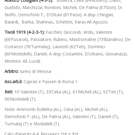
Atletico Lodigiani (4-3-3):
Bolletta; Ceka (84’Roberti); Dabo,
Guidotti, Marchizza; Rondoni, Micheli, De Palma (67’Gori); Di
Nolfo, Demofonti F., D’Ottavi (81’Passi). A disp.:Chingari,
Baiardi, Barba, Shahinas, Schettini, Karas.All.:Apuzzo.
Tivoli 1919 (4-2-3-1):
Facchini; Giocondi, Virdis, Valentini
(66’Fusaroli), Passiatore; Rubino, Mastromattei (73’Blandino); De
Costanzo (76’Turmalaj), Laurenti (62’Teti), Dominici
(66’Morbidelli); Danieli. A disp.:Costantini, D’Urbano, Giovanazzi,
Montesi. All.:Lucidi.
Arbitro:
Iurino di Venosa
Ass.arb.li:
Caprari e Passeri di Roma 1.
Reti:
10’ Valentini (T), 33’Ceka (AL), 61’Micheli (AL), 92’Teti (T),
96’Morbidelli (T).
Note: Ammoniti Bolletta (AL), Ceka (AL), Micheli (AL),
Demofonti F. (AL), De Palma (AL), Valentini (T), Danieli (T),
Turmalaj (T) e Morbidelli (T).
Calci d’angolo:4-4. Recupero:2’pt e 9’st.