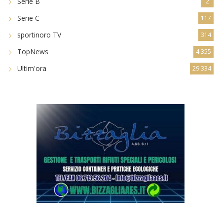
Serie B
2
Serie C
117
sportinoro TV
314
TopNews
4.355
Ultim'ora
29.334