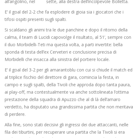
all’angolino, nel sette, alla destra dell’incolpevole Bolletta.
E’ il goal del 2-2 che fa esplodere di gioia sia i giocatori che i
tifosi ospiti presenti sugli spalti.
Si scaldano gli animi tra le due panchine e dopo il ritorno della
calma, il team di Lucidi capovolge il risultato, al 51’, sempre con
il duo Morbidelli-Teti ma questa volta, a parti invertite: bella
sponda di testa dell’ex Cerveteri e conclusione precisa di
Morbidelli che insacca alla sinistra del portiere locale.
E’ il goal del 3-2 per gli amarantoblu con cui si chiude il match ed
al triplice fischio del direttore di gara, comincia la festa, in
campo e sugli spalti, della Tivoli che approda dopo tanta paura,
ai play-off, ma contestualmente va anche sottolineata l’ottima
prestazione della squadra di Apuzzo che al di là dell’amaro
verdetto, ha disputato una grandissima partita che non meritava
di perdere.
Alla fine, sono stati decisivi gli ingressi dei due attaccanti, nelle
fila dei tiburtini, per recuperare una partita che la Tivoli si era