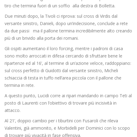
tiro che termina fuori di un soffio alla destra di Bolletta.
Due minuti dopo, la Tivoli ci riprova: sul cross di Virdis dal
versante sinistro, Danieli, dopo un’indecisione, conclude a rete
da due passi ma il pallone termina incredibilmente alto creando
più di un brivido alla porta dei romani.
Gli ospiti aumentano il loro forcing, mentre i padroni di casa
sono molto arroccati in difesa cercando di sfruttare bene le
ripartenze ed al 16’, al termine di un’azione veloce, raddoppiano:
sul cross perfetto di Guidotti dal versante sinistro, Micheli
schiaccia di testa in tuffo nell’area piccola con il pallone che
termina in rete.
A questo punto, Lucidi corre ai ripari mandando in campo Teti al
posto di Laurenti con l’obiettivo di trovare più incisività in
attacco.
Al 21’, doppio cambio per i tiburtini con Fusaroli che rileva
Valentini, già ammonito, e Morbidelli per Dominici con lo scopo
di trovare più vivacità in fase offensiva.