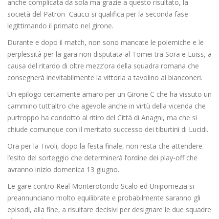
anche complicata da sola ma grazie a questo risultato, la
società del Patron Caucci si qualifica per la seconda fase
legittimando il primato nel girone.
Durante e dopo il match, non sono mancate le polemiche e le
perplessità per la gara non disputata al Tomei tra Sora e Luiss, a
causa del ritardo di oltre mezz’ora della squadra romana che
consegnerà inevitabilmente la vittoria a tavolino ai bianconeri.
Un epilogo certamente amaro per un Girone C che ha vissuto un
cammino tutt’altro che agevole anche in virtù della vicenda che
purtroppo ha condotto al ritiro del Città di Anagni, ma che si
chiude comunque con il meritato successo dei tiburtini di Lucidi.
Ora per la Tivoli, dopo la festa finale, non resta che attendere
l’esito del sorteggio che determinerà l’ordine dei play-off che
avranno inizio domenica 13 giugno.
Le gare contro Real Monterotondo Scalo ed Unipomezia si
preannunciano molto equilibrate e probabilmente saranno gli
episodi, alla fine, a risultare decisivi per designare le due squadre