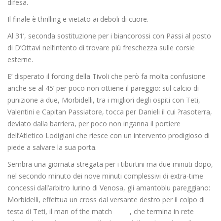
difesa.
Il finale è thrilling e vietato ai deboli di cuore.
Al 31’, seconda sostituzione per i biancorossi con Passi al posto
di D’Ottavi nell’intento di trovare più freschezza sulle corsie
esterne.
E’ disperato il forcing della Tivoli che però fa molta confusione
anche se al 45’ per poco non ottiene il pareggio: sul calcio di
punizione a due, Morbidelli, tra i migliori degli ospiti con Teti,
Valentini e Capitan Passiatore, tocca per Danieli il cui ?rasoterra,
deviato dalla barriera, per poco non inganna il portiere
dell’Atletico Lodigiani che riesce con un intervento prodigioso di
piede a salvare la sua porta.
Sembra una giornata stregata per i tiburtini ma due minuti dopo,
nel secondo minuto dei nove minuti complessivi di extra-time
concessi dall’arbitro Iurino di Venosa, gli amantoblu pareggiano:
Morbidelli, effettua un cross dal versante destro per il colpo di
testa di Teti, il man of the match , che termina in rete