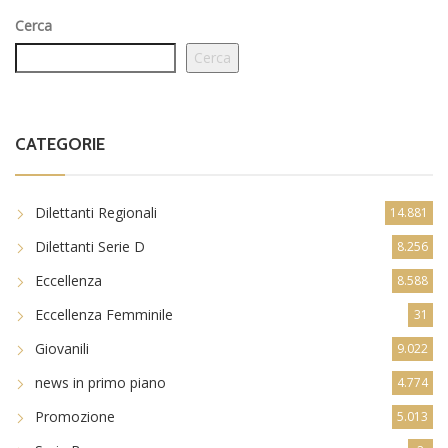
Cerca
Cerca
CATEGORIE
Dilettanti Regionali
14.881
Dilettanti Serie D
8.256
Eccellenza
8.588
Eccellenza Femminile
31
Giovanili
9.022
news in primo piano
4.774
Promozione
5.013