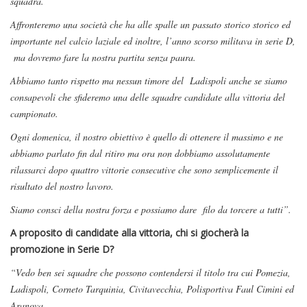
squadra.
Affronteremo una società che ha alle spalle un passato storico storico ed
importante nel calcio laziale ed inoltre, l’anno scorso militava in serie D,
ma dovremo fare la nostra partita senza paura.
Abbiamo tanto rispetto ma nessun timore del Ladispoli anche se siamo
consapevoli che sfideremo una delle squadre candidate alla vittoria del
campionato.
Ogni domenica, il nostro obiettivo è quello di ottenere il massimo e ne
abbiamo parlato fin dal ritiro ma ora non dobbiamo assolutamente
rilassarci dopo quattro vittorie consecutive che sono semplicemente il
risultato del nostro lavoro.
Siamo consci della nostra forza e possiamo dare filo da torcere a tutti”.
A proposito di candidate alla vittoria, chi si giocherà la
promozione in Serie D?
“Vedo ben sei squadre che possono contendersi il titolo tra cui Pomezia,
Ladispoli, Corneto Tarquinia, Civitavecchia, Polisportiva Faul Cimini ed
Aranova.