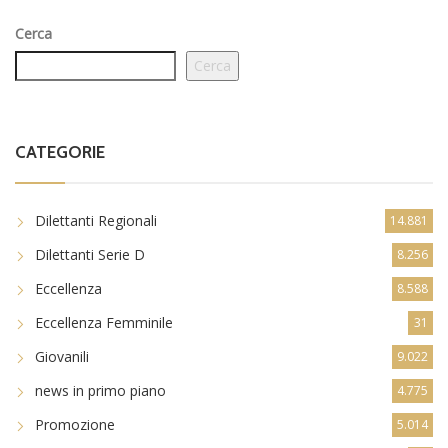
Cerca
Cerca
CATEGORIE
Dilettanti Regionali
14.881
Dilettanti Serie D
8.256
Eccellenza
8.588
Eccellenza Femminile
31
Giovanili
9.022
news in primo piano
4.775
Promozione
5.014