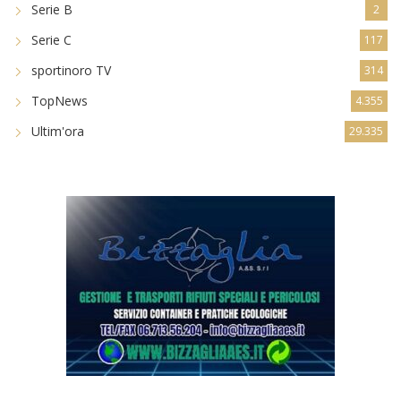
Serie B
2
Serie C
117
sportinoro TV
314
TopNews
4.355
Ultim'ora
29.335