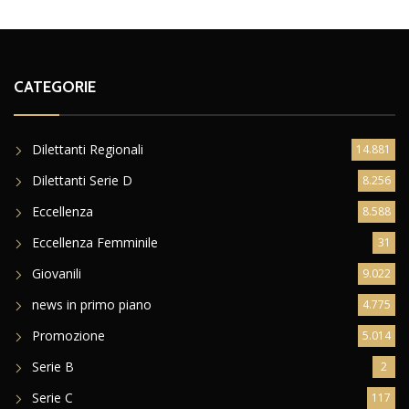
CATEGORIE
Dilettanti Regionali
14.881
Dilettanti Serie D
8.256
Eccellenza
8.588
Eccellenza Femminile
31
Giovanili
9.022
news in primo piano
4.775
Promozione
5.014
Serie B
2
Serie C
117