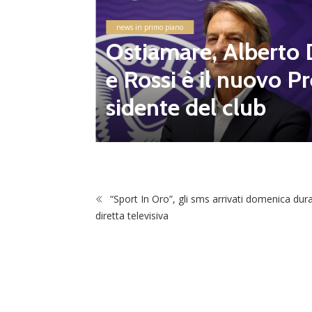
 Flami
news in primo piano
altre 8
Ostiamare, Alberto 
e Rossi è il nuovo Pr
sidente del club
“Sport In Oro”, gli sms arrivati domenica dura
diretta televisiva