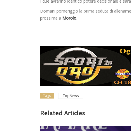
I due avranno identico potere decisionale e saran
Domani pomeriggio la prima seduta di allenament
prossima a
Morolo
.
Tags
TopNews
Related Articles
lizzati
ampiona