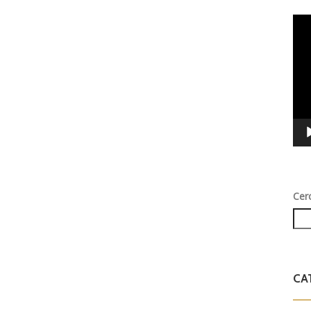
Vid
Play
Cer
CA