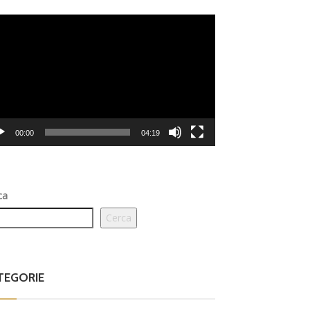
eo
er
00:00
04:19
ca
Cerca
TEGORIE