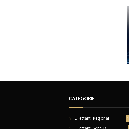
CATEGORIE
Dilettanti Regionali
1
Dilettanti Serie D