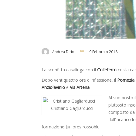
Andrea Dirix
19 Febbraio 2018
La sconfitta casalinga con il
Colleferro
costa ca
Dopo ventiquattro ore di riflessione, il
Pomezia
Anziolavinio
e
Vis Artena
.
Al suo posto i
piuttosto inso
Cristiano Gagliarducci
composto da
dall’incarico
formazione Juniores rossoblu.