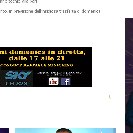
no tecnici alla pari.
o, in previsione dell’insidiosa trasferta di domenica
n
Ultim'ora
Q
Giacomo Celentano