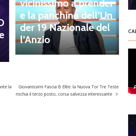
l
vicinissimo a prender
r
e la panchina dell’Un
D
t
der 19 Nazionale del
e
CA
s
l’Anzio
nte la
Giovanissimi Fascia B Elite: la Nuova Tor Tre Teste
rischia il terzo posto, corsa salvezza interessante