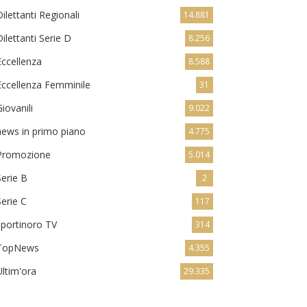
Dilettanti Regionali
14.881
Dilettanti Serie D
8.256
Eccellenza
8.588
Eccellenza Femminile
31
Giovanili
9.022
news in primo piano
4.775
Promozione
5.014
Serie B
2
Serie C
117
sportinoro TV
314
TopNews
4.355
Ultim'ora
29.335