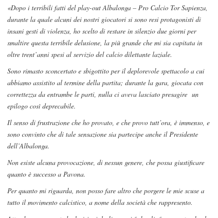
«Dopo i terribili fatti del play-out Albalonga – Pro Calcio Tor Sapienza,
durante la quale alcuni dei nostri giocatori si sono resi protagonisti di
insani gesti di violenza, ho scelto di restare in silenzio due giorni per
smaltire questa terribile delusione, la più grande che mi sia capitata in
oltre trent’anni spesi al servizio del calcio dilettante laziale.
Sono rimasto sconcertato e sbigottito per il deplorevole spettacolo a cui
abbiamo assistito al termine della partita; durante la gara, giocata con
correttezza da entrambe le parti, nulla ci aveva lasciato presagire un
epilogo così deprecabile.
Il senso di frustrazione che ho provato, e che provo tutt’ora, è immenso, e
sono convinto che di tale sensazione sia partecipe anche il Presidente
dell’Albalonga.
Non esiste alcuna provocazione, di nessun genere, che possa giustificare
quanto è successo a Pavona.
Per quanto mi riguarda, non posso fare altro che porgere le mie scuse a
tutto il movimento calcistico, a nome della società che rappresento.