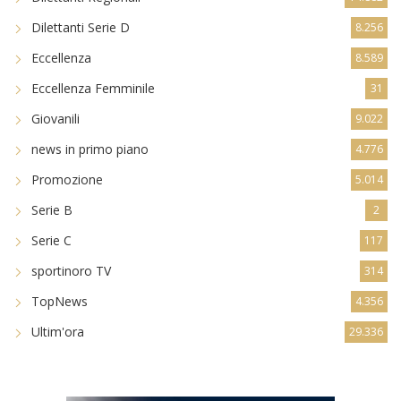
Dilettanti Serie D
8.256
Eccellenza
8.589
Eccellenza Femminile
31
Giovanili
9.022
news in primo piano
4.776
Promozione
5.014
Serie B
2
Serie C
117
sportinoro TV
314
TopNews
4.356
Ultim'ora
29.336