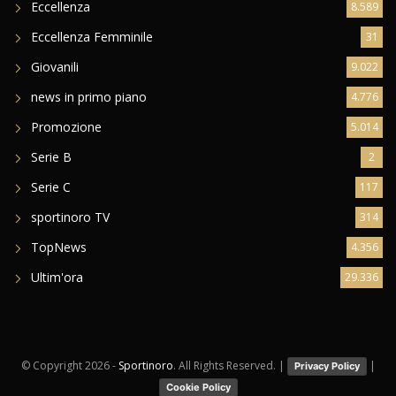
Eccellenza
8.589
Eccellenza Femminile
31
Giovanili
9.022
news in primo piano
4.776
Promozione
5.014
Serie B
2
Serie C
117
sportinoro TV
314
TopNews
4.356
Ultim'ora
29.336
© Copyright
2026 -
Sportinoro
. All Rights Reserved. |
|
Privacy Policy
Cookie Policy