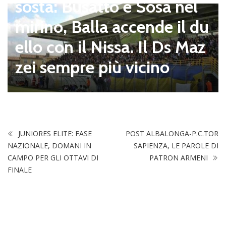
sosta: Busatto e Sosa nel
mirino, Balla accende il du
ello con il Nissa. Il Ds Maz
zei sempre più vicino
JUNIORES ELITE: FASE
POST ALBALONGA-P.C.TOR
NAZIONALE, DOMANI IN
SAPIENZA, LE PAROLE DI
CAMPO PER GLI OTTAVI DI
PATRON ARMENI
FINALE