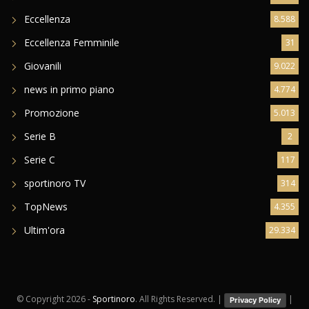
Eccellenza
8.588
Eccellenza Femminile
31
Giovanili
9.022
news in primo piano
4.774
Promozione
5.013
Serie B
2
Serie C
117
sportinoro TV
314
TopNews
4.355
Ultim'ora
29.334
© Copyright
2026 -
Sportinoro
. All Rights Reserved. |
|
Privacy Policy