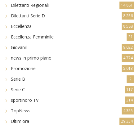
Dilettanti Regionali
14.881
Dilettanti Serie D
8.256
Eccellenza
8.588
Eccellenza Femminile
31
Giovanili
9.022
news in primo piano
4.774
Promozione
5.013
Serie B
2
Serie C
117
sportinoro TV
314
TopNews
4.355
Ultim'ora
29.334