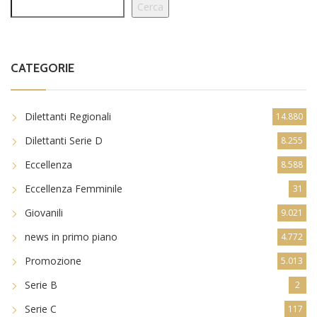
Cerca
CATEGORIE
Dilettanti Regionali
14.880
Dilettanti Serie D
8.255
Eccellenza
8.588
Eccellenza Femminile
31
Giovanili
9.021
news in primo piano
4.772
Promozione
5.013
Serie B
2
Serie C
117