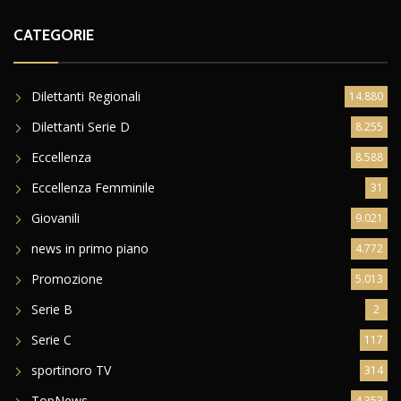
CATEGORIE
Dilettanti Regionali
14.880
Dilettanti Serie D
8.255
Eccellenza
8.588
Eccellenza Femminile
31
Giovanili
9.021
news in primo piano
4.772
Promozione
5.013
Serie B
2
Serie C
117
sportinoro TV
314
TopNews
4.353