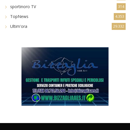
sportinoro TV
314
TopNews
4.353
Ultim'ora
29.332