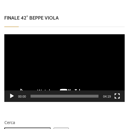
FINALE 42° BEPPE VIOLA
Video
Player
00:00
04:19
Cerca