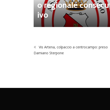
 porta d
o regionale consecu
na Luca
ivo
Vis Artena, colpaccio a centrocampo: preso
Damiano Sterpone