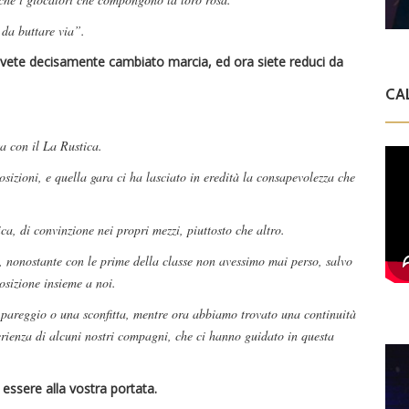
o da buttare via”.
avete decisamente cambiato marcia, ed ora siete reduci da
CA
a con il La Rustica.
izioni, e quella gara ci ha lasciato in eredità la consapevolezza che
ica, di convinzione nei propri mezzi, piuttosto che altro.
i, nonostante con le prime della classe non avessimo mai perso, salvo
osizione insieme a noi.
 pareggio o una sconfitta, mentre ora abbiamo trovato una continuità
erienza di alcuni nostri compagni, che ci hanno guidato in questa
essere alla vostra portata.