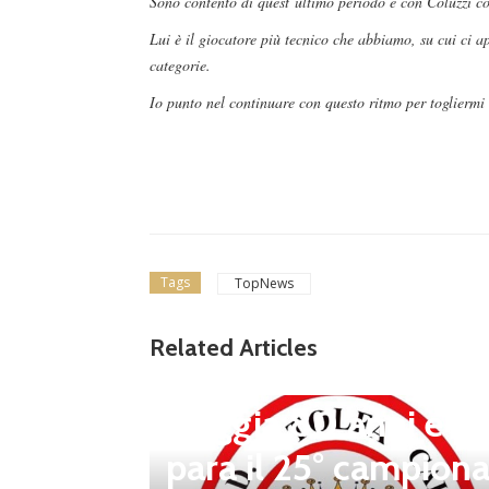
Sono contento di quest’ultimo periodo e con Coluzzi 
Lui è il giocatore più tecnico che abbiamo, su cui ci a
categorie.
Io punto nel continuare con questo ritmo per togliermi 
Tags
TopNews
news in primo piano
Tolfa, una stagione 
Related Articles
a celebrare: il club f
steggia 80 anni e pr
para il 25° campiona