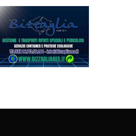
no
 il 23 e il 30 agosto
lle 16.00