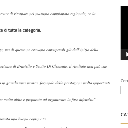
Vid
cercare di ritornare nel massimo campionato regionale, ce la
Play
 di tutta la categoria.
za, ma di questo ne eravamo consapevoli già dall’inizio della
erienza di Brasiello e Scotto Di Clemente, il risultato non può che
Cer
o in grandissima mostra, fornendo delle prestazioni molto importanti
co molto abile e preparato ad organizzare la fase difensiva”.
CA
trovato una buona continuità.