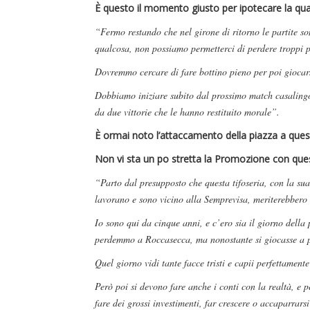
È questo il momento giusto per ipotecare la qua
“Fermo restando che nel girone di ritorno le partite s
qualcosa, non possiamo permetterci di perdere troppi p
Dovremmo cercare di fare bottino pieno per poi giocarsi
Dobbiamo iniziare subito dal prossimo match casalingo
da due vittorie che le hanno restituito morale”.
È ormai noto l’attaccamento della piazza a questa
Non vi sta un po stretta la Promozione con ques
“Parto dal presupposto che questa tifoseria, con la sua
lavorano e sono vicino alla Semprevisa, meriterebber
Io sono qui da cinque anni, e c’ero sia il giorno della
perdemmo a Roccasecca, ma nonostante si giocasse a por
Quel giorno vidi tante facce tristi e capii perfettamente
Però poi si devono fare anche i conti con la realtà, e
fare dei grossi investimenti, far crescere o accaparrars