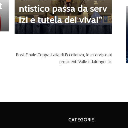
t
a
ntistico passa da serv
a
izi e tutela dei vivai”
Post Finale Coppa Italia di Eccellenza, le interviste ai
presidenti Valle e Ialongo
CATEGORIE