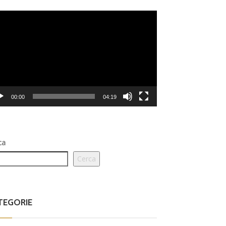
eo
er
00:00
04:19
ca
Cerca
TEGORIE