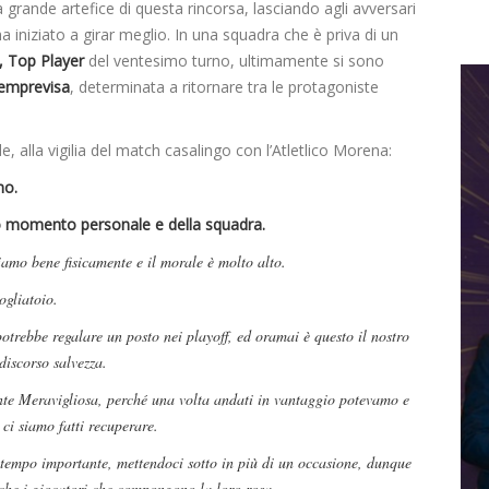
a grande artefice di questa rincorsa, lasciando agli avversari
a iniziato a girar meglio. In una squadra che è priva di un
i, Top Player
del ventesimo turno, ultimamente si sono
emprevisa
, determinata a ritornare tra le protagoniste
e, alla vigilia del match casalingo con l’Atletlico Morena:
no.
mo momento personale e della squadra.
amo bene fisicamente e il morale è molto alto.
ogliatoio.
otrebbe regalare un posto nei playoff, ed oramai è questo il nostro
discorso salvezza.
nte Meravigliosa, perché una volta andati in vantaggio potevamo e
ci siamo fatti recuperare.
tempo importante, mettendoci sotto in più di un occasione, dunque
anche i giocatori che compongono la loro rosa.