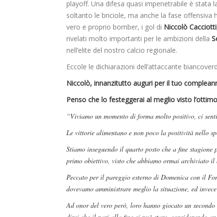
playoff. Una difesa quasi impenetrabile è stata l
soltanto le briciole, ma anche la fase offensiva h
vero e proprio bomber, i gol di
Niccolò Cacciott
rivelati molto importanti per le ambizioni della
S
nell’elite del nostro calcio regionale.
Eccole le dichiarazioni dell’attaccante biancoverd
Niccolò, innanzitutto auguri per il tuo complean
Penso che lo festeggerai al meglio visto l’otti
“Viviamo un momento di forma molto positivo, ci senti
Le vittorie alimentano e non poco la positività nello sp
Stiamo inseguendo il quarto posto che a fine stagione p
primo obiettivo, visto che abbiamo ormai archiviato il 
Peccato per il pareggio esterno di Domenica con il Fo
dovevamo amministrare meglio la situazione, ed invece 
Ad onor del vero però, loro hanno giocato un secondo 
direi che il pari alla fine ci può stare, considerando 