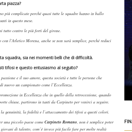
rta piazza?
ono più complicate perché quasi tutte le squadre hanno in ballo
unti in questo mese.
 tutto contro le più forti del girone.
 con l’Atletico Morena, anche se non sarà semplice, perché reduci
 squadra, sia nei momenti belli che di difficoltà.
ti tifosi e questo entusiasmo al seguito?
 passione e il suo amore, questa società e tutte le persone che
o di nuovo un campionato come l’Eccellenza.
 promozione in Eccellenza che in quello della retrocessione, quando
te chiuse, partirono in tanti da Carpineto per venirci a seguire.
 la genuinità, la fedeltà e l’attaccamento dei tifosi a questi colori.
FI
 per una piccolo paese come
Carpineto Romano
, non è semplice poter
i giovani di talento, com’è invece più facile fare per molte realtà