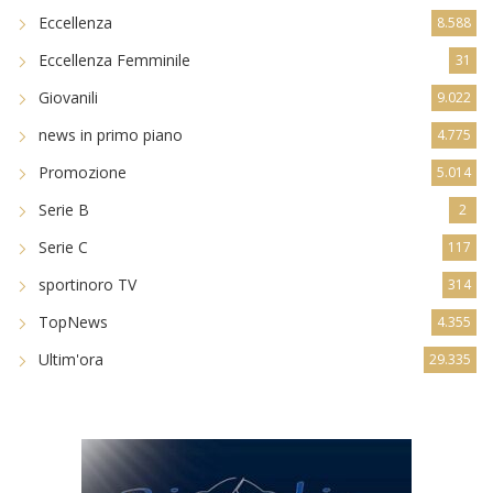
Eccellenza
8.588
Eccellenza Femminile
31
Giovanili
9.022
news in primo piano
4.775
Promozione
5.014
Serie B
2
Serie C
117
sportinoro TV
314
TopNews
4.355
Ultim'ora
29.335