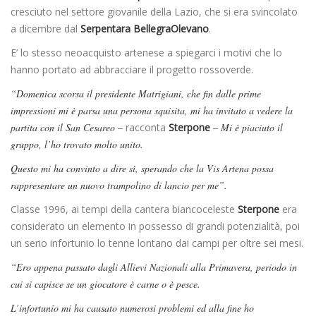
cresciuto nel settore giovanile della Lazio, che si era svincolato
a dicembre dal
Serpentara BellegraOlevano
.
E’ lo stesso neoacquisto artenese a spiegarci i motivi che lo
hanno portato ad abbracciare il progetto rossoverde.
“Domenica scorsa il presidente Matrigiani, che fin dalle prime
impressioni mi è parsa una persona squisita, mi ha invitato a vedere la
partita con il San Cesareo –
racconta
Sterpone
– Mi è piaciuto il
gruppo, l’ho trovato molto unito.
Questo mi ha convinto a dire sì, sperando che la Vis Artena possa
rappresentare un nuovo trampolino di lancio per me”.
Classe 1996, ai tempi della cantera biancoceleste
Sterpone
era
considerato un elemento in possesso di grandi potenzialità, poi
un serio infortunio lo tenne lontano dai campi per oltre sei mesi.
“Ero appena passato dagli Allievi Nazionali alla Primavera, periodo in
cui si capisce se un giocatore è carne o è pesce.
L’infortunio mi ha causato numerosi problemi ed alla fine ho