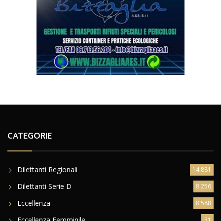
CATEGORIE
Dilettanti Regionali
14.881
Dilettanti Serie D
8.256
Eccellenza
8.588
Eccellenza Femminile
31