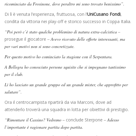
ricominciato da Frosinone, dove peraltro mi sono trovato benissimo”.
Di lì è venuta l’esperienza, fruttuosa, con l’
UniCusano Fondi
,
condita da vittoria nei play-off e storico successo in Coppa Italia.
“Poi però c’è stato qualche problemino di natura extra-calcistica –
prosegue il giocatore
– Avevo ricevuto delle offerte interessanti, ma
per vari motivi non si sono concretizzate.
Per questo motivo ho cominciato la stagione con il Serpentara.
A Bellegra ho conosciuto persone squisite che si impegnano tantissimo
per il club.
Lì ho lasciato un grande gruppo ed un grande mister, che approfitto per
salutare”.
Ora il centrocampista ripartirà da via Marconi, dove ad
attenderlo troverà una squadra in lotta per obiettivi di prestigio.
“Rimontare il Cassino? Vedremo –
conclude Sterpone
– Adesso
l’importante è ragionare partita dopo partita.