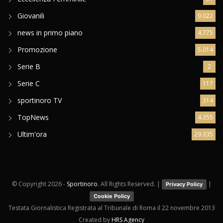
Giovanili
9.022
news in primo piano
4.775
Promozione
5.014
Serie B
2
Serie C
117
sportinoro TV
314
TopNews
4.355
Ultim'ora
29.335
© Copyright
2026 -
Sportinoro
. All Rights Reserved. |
|
Privacy Policy
Cookie Policy
Testata Giornalistica Registrata al Tribunale di Roma il 22 novembre 2013
Created by
HRS Agency