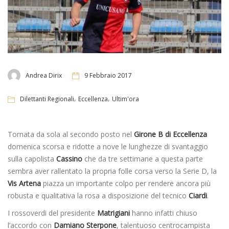
Andrea Dirix
9 Febbraio 2017
,
,
Dilettanti Regionali
Eccellenza
Ultim'ora
Tornata da sola al secondo posto nel
Girone B di Eccellenza
domenica scorsa e ridotte a nove le lunghezze di svantaggio
sulla capolista
Cassino
che da tre settimane a questa parte
sembra aver rallentato la propria folle corsa verso la Serie D, la
Vis Artena
piazza un importante colpo per rendere ancora più
robusta e qualitativa la rosa a disposizione del tecnico
Ciardi
.
I rossoverdi del presidente
Matrigiani
hanno infatti chiuso
l’accordo con
Damiano Sterpone
, talentuoso centrocampista