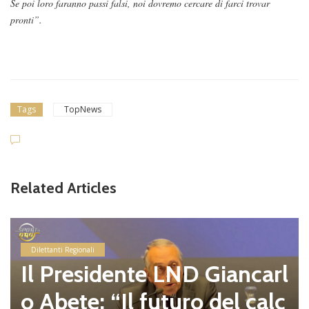
Se poi loro faranno passi falsi, noi dovremo cercare di farci trovar
pronti”.
Tags
TopNews
Related Articles
Dilettanti Regionali
Il Presidente LND Giancarl
o Abete: “Il futuro del calc