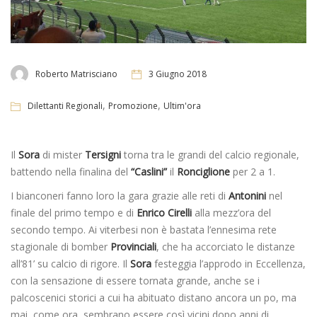
Roberto Matrisciano
3 Giugno 2018
,
,
Dilettanti Regionali
Promozione
Ultim'ora
Il
Sora
di mister
Tersigni
torna tra le grandi del calcio regionale,
battendo nella finalina del
“Caslini”
il
Ronciglione
per 2 a 1.
I bianconeri fanno loro la gara grazie alle reti di
Antonini
nel
finale del primo tempo e di
Enrico Cirelli
alla mezz’ora del
secondo tempo. Ai viterbesi non è bastata l’ennesima rete
stagionale di bomber
Provinciali
, che ha accorciato le distanze
all’81’ su calcio di rigore. Il
Sora
festeggia l’approdo in Eccellenza,
con la sensazione di essere tornata grande, anche se i
palcoscenici storici a cui ha abituato distano ancora un po, ma
mai, come ora, sembrano essere così vicini dopo anni di