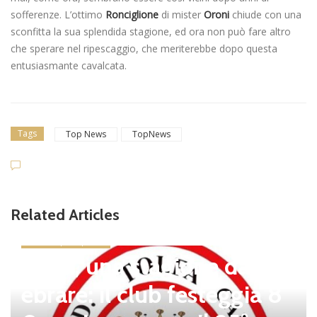
sofferenze. L’ottimo
Ronciglione
di mister
Oroni
chiude con una
sconfitta la sua splendida stagione, ed ora non può fare altro
che sperare nel ripescaggio, che meriterebbe dopo questa
entusiasmante cavalcata.
Tags
Top News
TopNews
Related Articles
news in primo piano
Tolfa, una stagione da cel
ebrare: il club festeggia 8