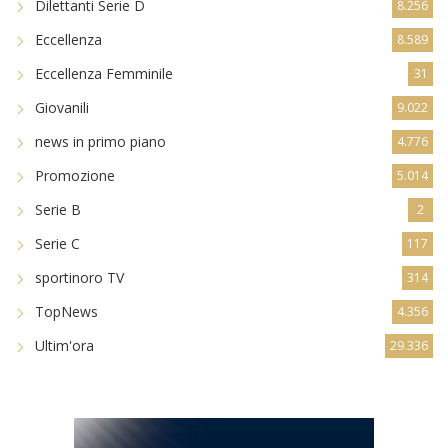
Dilettanti Serie D
8.256
Eccellenza
8.589
Eccellenza Femminile
31
Giovanili
9.022
news in primo piano
4.776
Promozione
5.014
Serie B
2
Serie C
117
sportinoro TV
314
TopNews
4.356
Ultim'ora
29.336