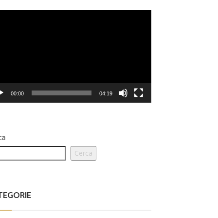
eo
er
00:00
04:19
ca
Cerca
TEGORIE