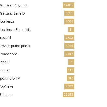
Dilettanti Regionali
14.881
Dilettanti Serie D
8.256
Eccellenza
8.588
Eccellenza Femminile
31
Giovanili
9.022
news in primo piano
4.775
Promozione
5.014
Serie B
2
Serie C
117
sportinoro TV
314
TopNews
4.355
Ultim'ora
29.335