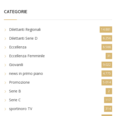
CATEGORIE
Dilettanti Regionali
14.881
Dilettanti Serie D
8.256
Eccellenza
8.588
Eccellenza Femminile
31
Giovanili
9.022
news in primo piano
4.775
Promozione
5.014
Serie B
2
Serie C
117
sportinoro TV
314