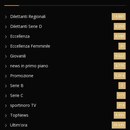
Dilettanti Regionali
14.881
Dilettanti Serie D
8.256
Eccellenza
8.588
Eccellenza Femminile
31
Giovanili
9.022
news in primo piano
4.775
Promozione
5.014
Serie B
2
Serie C
117
sportinoro TV
314
TopNews
4.355
Ultim'ora
29.335