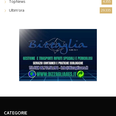
TopNews
4.355
Ultim'ora
29.335
CATEGORIE