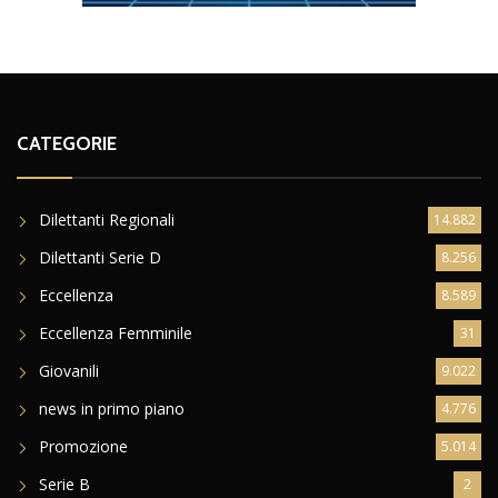
CATEGORIE
Dilettanti Regionali
14.882
Dilettanti Serie D
8.256
Eccellenza
8.589
Eccellenza Femminile
31
Giovanili
9.022
news in primo piano
4.776
Promozione
5.014
Serie B
2