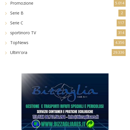
Promozione
5.014
Serie B
2
Serie C
117
sportinoro TV
314
TopNews
4.356
Ultim'ora
29.336