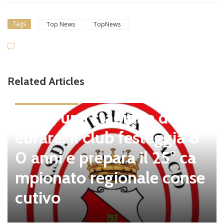
Tags
Top News
TopNews
Related Articles
news in primo piano
Tolfa, una stagione da cel
ebrare: il club festeggia 8
0 anni e prepara il 25° ca
mpionato regionale conse
cutivo