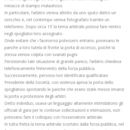
minacce di stampo malavitoso.
In particolare, l’arbitro veniva attinto da uno sputo dietro un
orecchio e, nel contempo veniva fotografato tramite un
telefonino. Dopo circa 15’ la terna arbitrale poteva fare rientro
negli spogliatoi loro assegnato.
Onde evitare che i facinorosi potessero entrarvi, ponevano le
panche a loro tutela di fronte la porta di accesso, poichè la
stessa veniva colpita con svariati pugni.
Persistendo tale situazione di grande panico, l’arbitro chiedeva
telefonicamente l’intervento della forza pubblica.
Successivamente, persona non identificata qualificatasi
Presidente della Società, con violenza apriva la porta dello
spogliatoio spostando le panche che erano state messe innanzi
la porta a protezione degli arbitri.
Detto individuo, usava un linguaggio altamente intimidatorio gli
ufficiali di gara per le continue sollecitazioni e intimazioni, non
potevano fare il colloquio con l’osservatore arbitrale.
In tutta fretta la terna arbitrale scortato dalla forza pubblica, nel