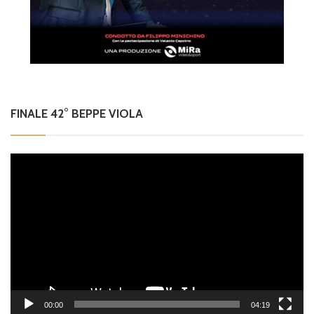
FINALE 42° BEPPE VIOLA
Video
Player
00:00
04:19