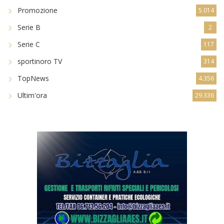
Promozione
5.014
Serie B
2
Serie C
117
sportinoro TV
314
TopNews
4.356
Ultim'ora
29.336