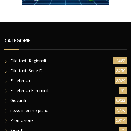
CATEGORIE
Dilettanti Regionali
14.882
Dilettanti Serie D
8.256
Eccellenza
8.589
Eccellenza Femminile
31
Giovanili
9.022
news in primo piano
4.776
Promozione
5.014
Serie B
2