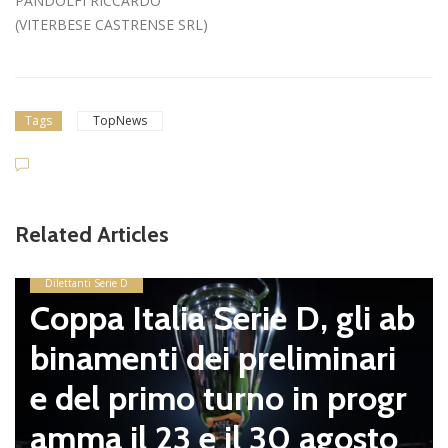
PANDOLFI RICCARDO
(VITERBESE CASTRENSE SRL)
Tags
TopNews
Related Articles
Dilettanti Serie D
Coppa Italia Serie D, gli ab
binamenti dei preliminari
e del primo turno in progr
amma il 23 e il 30 agosto