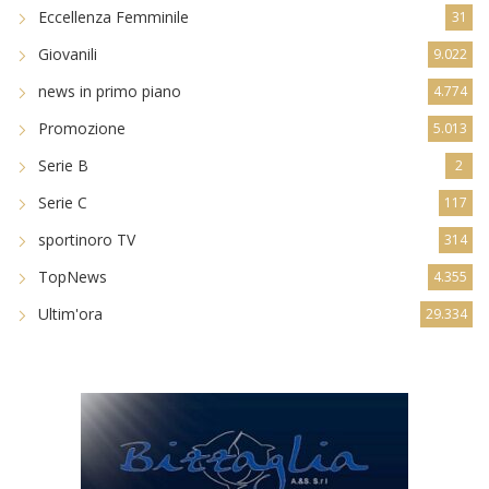
Eccellenza Femminile
31
Giovanili
9.022
news in primo piano
4.774
Promozione
5.013
Serie B
2
Serie C
117
sportinoro TV
314
TopNews
4.355
Ultim'ora
29.334