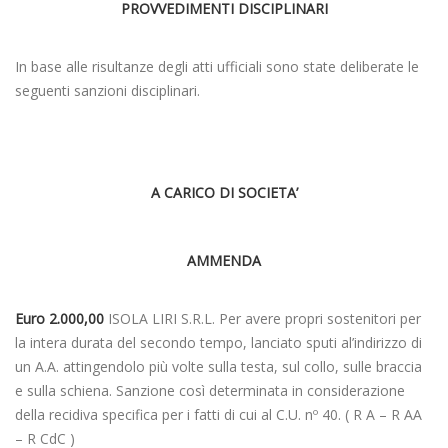
PROVVEDIMENTI DISCIPLINARI
In base alle risultanze degli atti ufficiali sono state deliberate le
seguenti sanzioni disciplinari.
A CARICO DI SOCIETA’
AMMENDA
Euro 2.000,00
ISOLA LIRI S.R.L. Per avere propri sostenitori per
la intera durata del secondo tempo, lanciato sputi al’indirizzo di
un A.A. attingendolo più volte sulla testa, sul collo, sulle braccia
e sulla schiena. Sanzione così determinata in considerazione
della recidiva specifica per i fatti di cui al C.U. nº 40. ( R A – R AA
– R CdC )