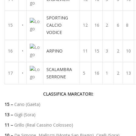
SPORTING
15
•
CALCIO
12
16
2
6
8
VODICE
16
•
ARPINO
11
15
3
2
10
SCALAMBRA
17
•
5
16
1
2
13
SERRONE
CLASSIFICA MARCATORI:
15 –
Cano (Gaeta)
13 –
Gigli (Sora)
11 –
Grillo (Real Cassino Colosseo)
10 –
De Simone, Mallozzi (Monte San Biagio), Cirelli (Sora)