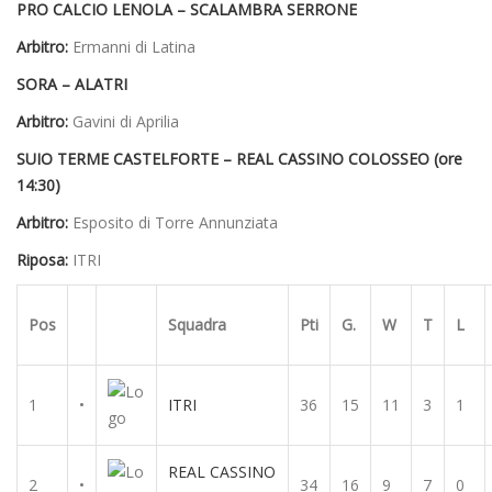
PRO CALCIO LENOLA – SCALAMBRA SERRONE
Arbitro:
Ermanni di Latina
SORA – ALATRI
Arbitro:
Gavini di Aprilia
SUIO TERME CASTELFORTE – REAL CASSINO COLOSSEO (ore
14:30)
Arbitro:
Esposito di Torre Annunziata
Riposa:
ITRI
Pos
Squadra
Pti
G.
W
T
L
1
•
ITRI
36
15
11
3
1
REAL CASSINO
2
•
34
16
9
7
0