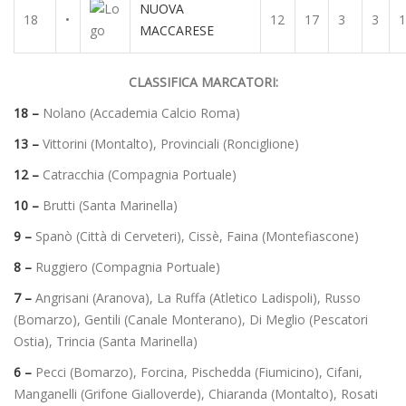
NUOVA
18
•
12
17
3
3
1
MACCARESE
CLASSIFICA MARCATORI:
18 –
Nolano (Accademia Calcio Roma)
13 –
Vittorini (Montalto), Provinciali (Ronciglione)
12 –
Catracchia (Compagnia Portuale)
10 –
Brutti (Santa Marinella)
9 –
Spanò (Città di Cerveteri), Cissè, Faina (Montefiascone)
8 –
Ruggiero (Compagnia Portuale)
7 –
Angrisani (Aranova), La Ruffa (Atletico Ladispoli),
Russo
(Bomarzo), Gentili (Canale Monterano), Di Meglio (Pescatori
Ostia), Trincia (Santa Marinella)
6 –
Pecci (Bomarzo), Forcina, Pischedda (Fiumicino), Cifani,
Manganelli (Grifone Gialloverde), Chiaranda (Montalto), Rosati