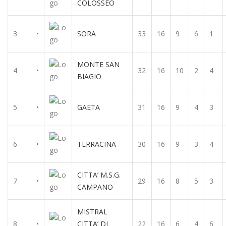
COLOSSEO
3
•
SORA
33
16
9
6
1
MONTE SAN
4
•
32
16
10
2
4
BIAGIO
5
•
GAETA
31
16
9
4
3
6
•
TERRACINA
30
16
9
3
4
CITTA’ M.S.G.
7
•
29
16
8
5
3
CAMPANO
MISTRAL
8
•
CITTA’ DI
22
16
6
4
6