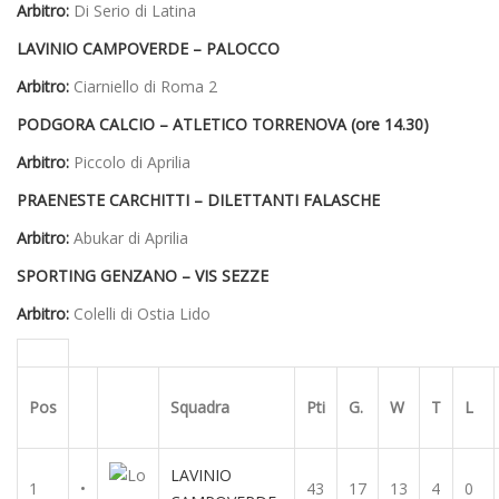
Arbitro:
Di Serio di Latina
LAVINIO CAMPOVERDE – PALOCCO
Arbitro:
Ciarniello di Roma 2
PODGORA CALCIO – ATLETICO TORRENOVA (ore 14.30)
Arbitro:
Piccolo di Aprilia
PRAENESTE CARCHITTI – DILETTANTI FALASCHE
Arbitro:
Abukar di Aprilia
SPORTING GENZANO – VIS SEZZE
Arbitro:
Colelli di Ostia Lido
Pos
Squadra
Pti
G.
W
T
L
LAVINIO
1
•
43
17
13
4
0