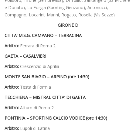
Polidoro, Tirone (Semprevisa), Di Tullio, Santangelo (SS Michele
e Donato), La Forgia (Sporting Genzano), Antonucci,
Compagno, Locarini, Manni, Rogato, Rosella (Vis Sezze)
GIRONE D
CITTA’ M.S.G. CAMPANO – TERRACINA
Arbitro:
Ferrara di Roma 2
GAETA – CASALVIERI
Arbitro:
Crescenzio di Aprilia
MONTE SAN BIAGIO – ARPINO (ore 14:30)
Arbitro:
Testa di Formia
TECCHIENA – MISTRAL CITTA’ DI GAETA
Arbitro:
Atturo di Roma 2
PONTINIA – SPORTING CALCIO VODICE (ore 14:30)
Arbitro:
Lupoli di Latina