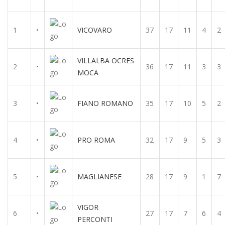
1
•
VICOVARO
37
17
11
4
2
VILLALBA OCRES
2
•
36
17
11
3
3
MOCA
3
•
FIANO ROMANO
35
17
10
5
2
4
•
PRO ROMA
32
17
9
5
3
5
•
MAGLIANESE
28
17
9
1
7
VIGOR
6
•
27
17
7
6
4
PERCONTI