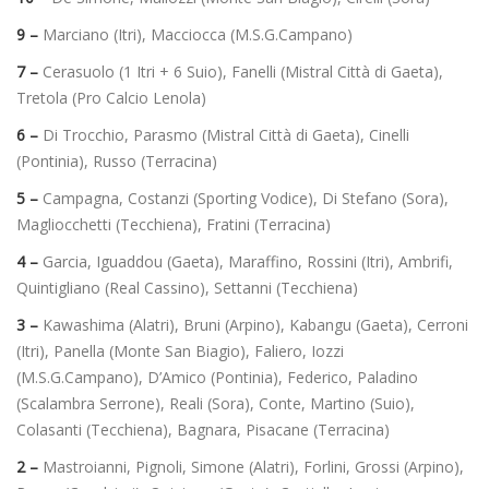
9 –
Marciano (Itri), Macciocca (M.S.G.Campano)
7 –
Cerasuolo (1 Itri + 6 Suio), Fanelli (Mistral Città di Gaeta),
Tretola (Pro Calcio Lenola)
6 –
Di Trocchio, Parasmo (Mistral Città di Gaeta), Cinelli
(Pontinia), Russo (Terracina)
5 –
Campagna, Costanzi (Sporting Vodice), Di Stefano (Sora),
Magliocchetti (Tecchiena), Fratini (Terracina)
4 –
Garcia, Iguaddou (Gaeta), Maraffino, Rossini (Itri), Ambrifi,
Quintigliano (Real Cassino), Settanni (Tecchiena)
3 –
Kawashima (Alatri), Bruni (Arpino), Kabangu (Gaeta), Cerroni
(Itri), Panella (Monte San Biagio), Faliero, Iozzi
(M.S.G.Campano), D’Amico (Pontinia), Federico, Paladino
(Scalambra Serrone), Reali (Sora), Conte, Martino (Suio),
Colasanti (Tecchiena), Bagnara, Pisacane (Terracina)
2 –
Mastroianni, Pignoli, Simone (Alatri), Forlini, Grossi (Arpino),