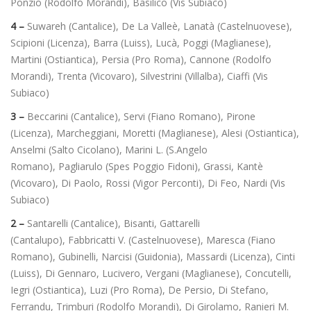
Ponzio (Rodolfo Morandi), Basilico (Vis Subiaco)
4 –
Suwareh (Cantalice), De La Valleè, Lanatà (Castelnuovese),
Scipioni (Licenza), Barra (Luiss), Lucà, Poggi (Maglianese),
Martini (Ostiantica), Persia (Pro Roma), Cannone (Rodolfo
Morandi), Trenta (Vicovaro), Silvestrini (Villalba), Ciaffi (Vis
Subiaco)
3 –
Beccarini (Cantalice), Servi (Fiano Romano), Pirone
(Licenza), Marcheggiani, Moretti (Maglianese), Alesi (Ostiantica),
Anselmi (Salto Cicolano), Marini L. (S.Angelo
Romano), Pagliarulo (Spes Poggio Fidoni), Grassi, Kantè
(Vicovaro), Di Paolo, Rossi (Vigor Perconti), Di Feo, Nardi (Vis
Subiaco)
2 –
Santarelli (Cantalice), Bisanti, Gattarelli
(Cantalupo), Fabbricatti V. (Castelnuovese), Maresca (Fiano
Romano), Gubinelli, Narcisi (Guidonia), Massardi (Licenza), Cinti
(Luiss), Di Gennaro, Lucivero, Vergani (Maglianese), Concutelli,
Iegri (Ostiantica), Luzi (Pro Roma), De Persio, Di Stefano,
Ferrandu, Trimburi (Rodolfo Morandi), Di Girolamo, Ranieri M.