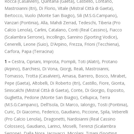
Rocca (Casalvieri), Quintana (Gaeta), Castiello, Lontano,
Mastroianni (Itri), Di Florio, Vitale (Mistral Città di Gaeta),
Bertocco, Vuolo (Monte San Biagio), Sili (M.S.G.Campano),
Vanzari (Pontinia), Alla, Mahdi Zerrad, Tedeschi, Tiberia (Pro
Calcio Lenola), Carlini, Catalano, Conti (Real Cassino), Fiacco
(Scalambra Serrone), Incollingo, Sannino (Sporting Vodice),
Cenerelli, Leone (Suio), D’Arpino, Frezza, Frioni (Tecchiena),
Carfora, Papa (Terracina)
1 –
Cestra, Cipriani, Improta, Pompili, Toti (Alatri), Protano
(Arpino), Barchiesi, Di Vona, Giorgi, Reali, Mastroianni,
Tomasso, Trotta (Casalvieri), Amasa, Barrero, Bosco, Mirabet,
Pepe (Gaeta), Altobelli, Di Roberto (Itri), Castillo, Fiore, Gionta,
Siniscalchi (Mistral Città di Gaeta), Conte, Di Giorgio, Esposito,
Guglietta, Pedone (Monte San Biagio), Cellupica, Terra
(M.S.G.Campano), Dell’Isola, Di Marco, Ialongo, Tosti (Pontinia),
Curic, Di Giacomo, Federico, Gaudiano, Piccione, Spila, Veberelli
(Pro Calcio Lenola), Dragonetti, Nardoianni (Real Cassino
Colosseo), Gaudiano, Larinci, Moselli, Terenzi (Scalambra
Serrone), Dalla Nora, Iacovacci, Micolani, Tiziani (Sporting