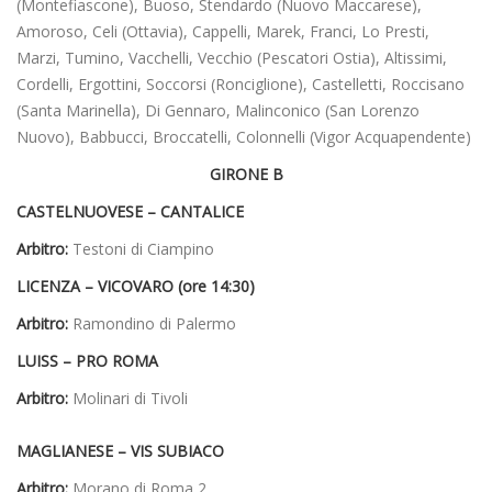
(Montefiascone), Buoso, Stendardo (Nuovo Maccarese),
Amoroso, Celi (Ottavia), Cappelli, Marek, Franci, Lo Presti,
Marzi, Tumino, Vacchelli, Vecchio (Pescatori Ostia), Altissimi,
Cordelli, Ergottini, Soccorsi (Ronciglione), Castelletti, Roccisano
(Santa Marinella), Di Gennaro, Malinconico (San Lorenzo
Nuovo), Babbucci, Broccatelli, Colonnelli (Vigor Acquapendente)
GIRONE B
CASTELNUOVESE – CANTALICE
Arbitro:
Testoni di Ciampino
LICENZA – VICOVARO (ore 14:30)
Arbitro:
Ramondino di Palermo
LUISS – PRO ROMA
Arbitro:
Molinari di Tivoli
MAGLIANESE – VIS SUBIACO
Arbitro:
Morano di Roma 2