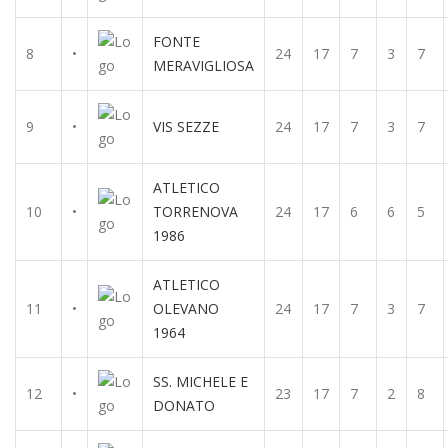
FONTE
8
•
24
17
7
3
7
MERAVIGLIOSA
9
•
VIS SEZZE
24
17
7
3
7
ATLETICO
10
•
TORRENOVA
24
17
6
6
5
1986
ATLETICO
11
•
OLEVANO
24
17
7
3
7
1964
SS. MICHELE E
12
•
23
17
7
2
8
DONATO