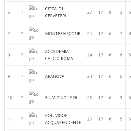
CITTA’ DI
6
?
27
17
8
3
6
CERVETERI
7
?
MONTEFIASCONE
25
17
6
7
4
ACCADEMIA
8
?
24
17
6
6
5
CALCIO ROMA
9
?
ARANOVA
24
17
6
6
5
10
?
FIUMICINO 1926
23
17
6
5
6
POL. VIGOR
11
?
23
17
6
5
6
ACQUAPENDENTE