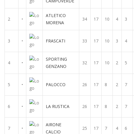
CAMPOVERDE
ATLETICO
2
•
34
17
10
4
3
MORENA
3
•
FRASCATI
33
17
10
3
4
SPORTING
4
•
32
17
10
2
5
GENZANO
5
•
PALOCCO
26
17
8
2
7
6
•
LA RUSTICA
26
17
8
2
7
AIRONE
7
•
25
17
7
4
6
CALCIO