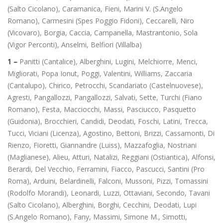
(Salto Cicolano), Caramanica, Fieni, Marini V. (S.Angelo
Romano), Carmesini (Spes Poggio Fidoni), Ceccarelli, Niro
(Vicovaro), Borgia, Caccia, Campanella, Mastrantonio, Sola
(Vigor Perconti), Anselmi, Belfiori (Villalba)
1 –
Panitti (Cantalice), Alberghini, Lugini, Melchiorre, Menci,
Migliorati, Popa Ionut, Poggi, Valentini, Williams, Zaccaria
(Cantalupo), Chirico, Petrocchi, Scandariato (Castelnuovese),
Agresti, Pangallozzi, Pangallozzi, Salvati, Sette, Turchi (Fiano
Romano), Festa, Macciocchi, Massi, Pasciucco, Pasquetto
(Guidonia), Brocchieri, Candidi, Deodati, Foschi, Latini, Trecca,
Tucci, Viciani (Licenza), Agostino, Bettoni, Brizzi, Cassamonti, Di
Rienzo, Fioretti, Giannandre (Luiss), Mazzafoglia, Nostriani
(Maglianese), Alieu, Atturi, Natalizi, Reggiani (Ostiantica), Alfonsi,
Berardi, Del Vecchio, Ferramini, Fiacco, Pascucci, Santini (Pro
Roma), Arduini, Belardinelli, Falconi, Mussoni, Pizzi, Tomassini
(Rodolfo Morandi), Leonardi, Luzzi, Ottaviani, Secondo, Tavani
(Salto Cicolano), Alberghini, Borghi, Cecchini, Deodati, Lupi
(S.Angelo Romano), Fany, Massimi, Simone M., Simotti,