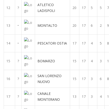
ATLETICO
12
?
20
17
5
5
7
LADISPOLI
13
•
MONTALTO
20
17
6
2
9
14
•
PESCATORI OSTIA
17
17
4
5
8
15
?
BOMARZO
15
17
4
3
1
SAN LORENZO
16
?
15
17
3
6
8
NUOVO
CANALE
17
?
13
17
3
4
1
MONTERANO