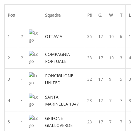
Pos
Squadra
Pti
G.
W
T
L
1
?
OTTAVIA
36
17
10
6
1
COMPAGNIA
2
?
33
17
10
3
4
PORTUALE
RONCIGLIONE
3
•
32
17
9
5
3
UNITED
SANTA
4
•
28
17
7
7
3
MARINELLA 1947
GRIFONE
5
•
28
17
7
7
3
GIALLOVERDE