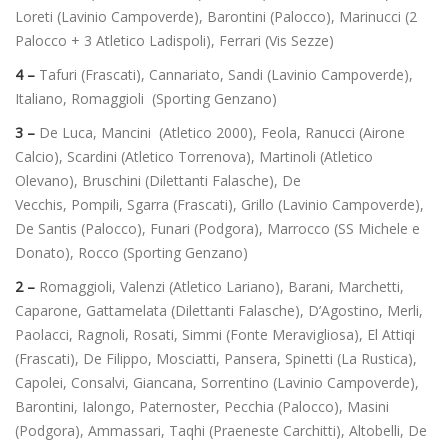
Loreti (Lavinio Campoverde), Barontini (Palocco), Marinucci (2
Palocco + 3 Atletico Ladispoli), Ferrari (Vis Sezze)
4 –
Tafuri (Frascati), Cannariato, Sandi (Lavinio Campoverde),
Italiano, Romaggioli (Sporting Genzano)
3 –
De Luca, Mancini (Atletico 2000), Feola, Ranucci (Airone
Calcio), Scardini (Atletico Torrenova), Martinoli (Atletico
Olevano), Bruschini (Dilettanti Falasche), De
Vecchis, Pompili, Sgarra (Frascati), Grillo (Lavinio Campoverde),
De Santis (Palocco), Funari (Podgora), Marrocco (SS Michele e
Donato), Rocco (Sporting Genzano)
2 –
Romaggioli, Valenzi (Atletico Lariano), Barani, Marchetti,
Caparone, Gattamelata (Dilettanti Falasche), D’Agostino, Merli,
Paolacci, Ragnoli, Rosati, Simmi (Fonte Meravigliosa), El Attiqi
(Frascati), De Filippo, Mosciatti, Pansera, Spinetti (La Rustica),
Capolei, Consalvi, Giancana, Sorrentino (Lavinio Campoverde),
Barontini, Ialongo, Paternoster, Pecchia (Palocco), Masini
(Podgora), Ammassari, Taqhi (Praeneste Carchitti), Altobelli, De