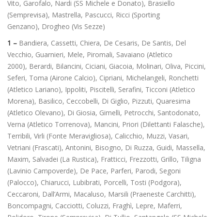
Vito, Garofalo, Nardi (SS Michele e Donato), Brasiello
(Semprevisa), Mastrella, Pascucci, Ricci (Sporting
Genzano), Drogheo (Vis Sezze)
1 –
Bandiera, Cassetti, Chiera, De Cesaris, De Santis, Del
Vecchio, Guarnieri, Mele, Piromali, Savaiano (Atletico
2000), Berardi, Bilancini, Ciciani, Giacoia, Molinari, Oliva, Piccini,
Seferi, Toma (Airone Calcio), Cipriani, Michelangeli, Ronchetti
(Atletico Lariano), Ippoliti, Piscitelli, Serafini, Ticconi (Atletico
Morena), Basilico, Ceccobelli, Di Giglio, Pizzuti, Quaresima
(Atletico Olevano), Di Giosia, Gimelli, Petrocchi, Santodonato,
Verna (Atletico Torrenova), Mancini, Priori (Dilettanti Falasche),
Terribili, Virli (Fonte Meravigliosa), Calicchio, Muzzi, Vasari,
Vetriani (Frascati), Antonini, Bisogno, Di Ruzza, Guidi, Massella,
Maxim, Salvadei (La Rustica), Fratticci, Frezzotti, Grillo, Tiligna
(Lavinio Campoverde), De Pace, Parferi, Parodi, Segoni
(Palocco), Chiarucci, Lubibrati, Porcelli, Tosti (Podgora),
Ceccaroni, Dall’Armi, Macaluso, Marsili (Praeneste Carchitti),
Boncompagni, Cacciotti, Coluzzi, Fraghì, Lepre, Maferri,