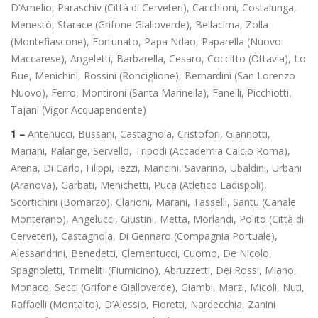
D’Amelio, Paraschiv (Città di Cerveteri), Cacchioni, Costalunga,
Menestò, Starace (Grifone Gialloverde), Bellacima, Zolla
(Montefiascone), Fortunato, Papa Ndao, Paparella (Nuovo
Maccarese), Angeletti, Barbarella, Cesaro, Coccitto (Ottavia), Lo
Bue, Menichini, Rossini (Ronciglione), Bernardini (San Lorenzo
Nuovo), Ferro, Montironi (Santa Marinella), Fanelli, Picchiotti,
Tajani (Vigor Acquapendente)
1 –
Antenucci, Bussani, Castagnola, Cristofori, Giannotti,
Mariani, Palange, Servello, Tripodi (Accademia Calcio Roma),
Arena, Di Carlo, Filippi, Iezzi, Mancini, Savarino, Ubaldini, Urbani
(Aranova), Garbati, Menichetti, Puca (Atletico Ladispoli),
Scortichini (Bomarzo), Clarioni, Marani, Tasselli, Santu (Canale
Monterano), Angelucci, Giustini, Metta, Morlandi, Polito (Città di
Cerveteri), Castagnola, Di Gennaro (Compagnia Portuale),
Alessandrini, Benedetti, Clementucci, Cuomo, De Nicolo,
Spagnoletti, Trimeliti (Fiumicino), Abruzzetti, Dei Rossi, Miano,
Monaco, Secci (Grifone Gialloverde), Giambi, Marzi, Micoli, Nuti,
Raffaelli (Montalto), D’Alessio, Fioretti, Nardecchia, Zanini