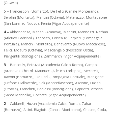
(Ottavia)
5 –
Francesconi (Bomarzo),
De Felici (Canale Monterano),
Serafini (Montalto), Mancini (Ottavia), Materazzo, Montepaone
(San Lorenzo Nuovo), Femia (Vigor Acquapendente)
4 –
Abbondanza, Mariani (Aranova), Mancini, Mannozzi, Nathan
(Atletico Ladispoli), Esposito, Loiseaux, Serpieri (Compagnia
Portuale), Mancini (Montalto), Benevento (Nuovo Maccarese),
Felici, Moauro (Ottavia), Masciangelo (Pescatori Ostia),
Piergentili (Ronciglione), Zammarchi (Vigor Acquapendente)
3 –
Bancouly, Petruzzi (Accademia Calcio Roma), Campoli
(Aranova), Chistol, Marinucci (Atletico Ladispoli), Mecarelli,
Ravoni (Bomarzo), De Carli (Compagnia Portuale), Mangione
(Grifone Gialloverde), Sek (Montefiascone), Ascione, Luciani
(Ottavia), Franchitti, Paolessi (Ronciglione), Capriotti, Vittorini
(Santa Marinella), Coccetti (Vigor Acquapendente)
2 –
Caldarelli, Huzun (Accademia Calcio Roma), Zahar
(Bomarzo), Alcini, Biagiotti (Canale Monterano), Chesne, Coda,