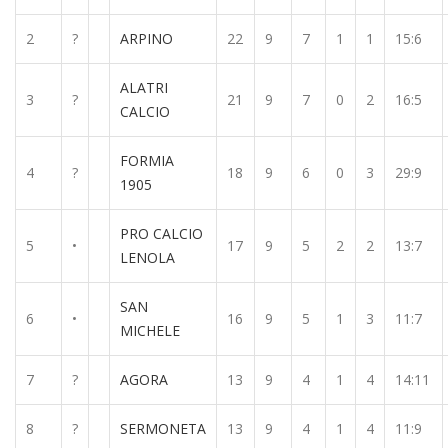
2
?
ARPINO
22
9
7
1
1
15:6
ALATRI
3
?
21
9
7
0
2
16:5
CALCIO
FORMIA
4
?
18
9
6
0
3
29:9
1905
PRO CALCIO
5
•
17
9
5
2
2
13:7
LENOLA
SAN
6
•
16
9
5
1
3
11:7
MICHELE
7
?
AGORA
13
9
4
1
4
14:11
8
?
SERMONETA
13
9
4
1
4
11:9