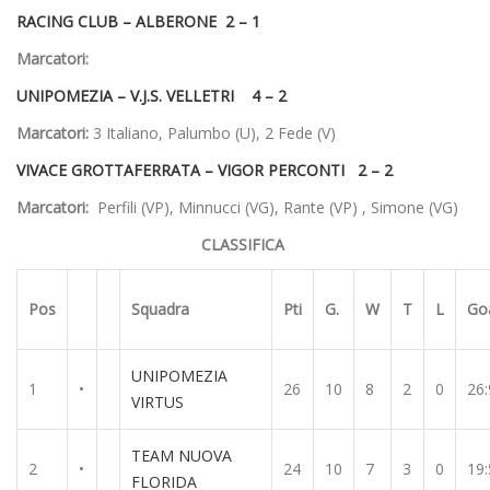
RACING CLUB –
ALBERONE 2 – 1
Marcatori:
UNIPOMEZIA –
V.J.S. VELLETRI 4 – 2
Marcatori:
3 Italiano, Palumbo (U), 2 Fede (V)
VIVACE GROTTAFERRATA –
VIGOR PERCONTI 2 – 2
Marcatori:
Perfili (VP), Minnucci (VG), Rante (VP) , Simone (VG)
CLASSIFICA
Pos
Squadra
Pti
G.
W
T
L
Go
UNIPOMEZIA
1
•
26
10
8
2
0
26:
VIRTUS
TEAM NUOVA
2
•
24
10
7
3
0
19:
FLORIDA