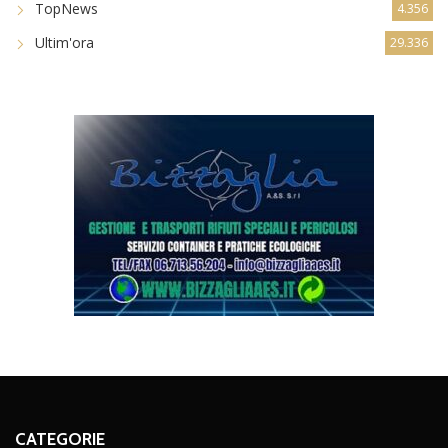
TopNews
4.356
Ultim'ora
29.336
CATEGORIE