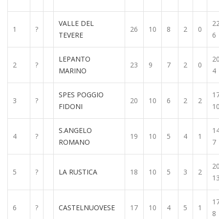
VALLE DEL
22
1
?
26
10
8
2
0
TEVERE
6
LEPANTO
20
2
?
23
9
7
2
0
MARINO
4
SPES POGGIO
17
3
?
20
10
6
2
2
FIDONI
1
S.ANGELO
14
4
?
19
10
5
4
1
ROMANO
7
20
5
?
LA RUSTICA
18
10
5
3
2
1
17
6
?
CASTELNUOVESE
17
10
4
5
1
8