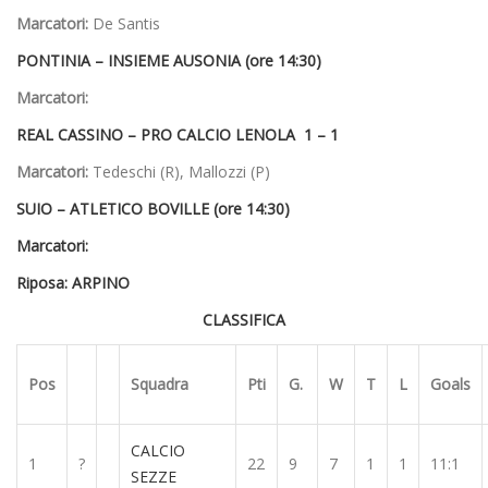
Marcatori:
De Santis
PONTINIA –
INSIEME AUSONIA (ore 14:30)
Marcatori:
REAL CASSINO –
PRO CALCIO LENOLA 1 – 1
Marcatori:
Tedeschi (R), Mallozzi (P)
SUIO –
ATLETICO BOVILLE (ore 14:30)
Marcatori:
Riposa: ARPINO
CLASSIFICA
Pos
Squadra
Pti
G.
W
T
L
Goals
CALCIO
1
?
22
9
7
1
1
11:1
SEZZE