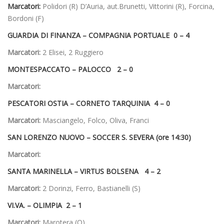
Marcatori:
Polidori (R) D’Auria, aut.Brunetti, Vittorini (R), Forcina,
Bordoni (F)
GUARDIA DI FINANZA –
COMPAGNIA PORTUALE 0 – 4
Marcatori:
2 Elisei, 2 Ruggiero
MONTESPACCATO –
PALOCCO 2 – 0
Marcatori:
PESCATORI OSTIA –
CORNETO TARQUINIA 4 – 0
Marcatori:
Masciangelo, Folco, Oliva, Franci
SAN LORENZO NUOVO –
SOCCER S. SEVERA (ore 14:30)
Marcatori:
SANTA MARINELLA –
VIRTUS BOLSENA 4 – 2
Marcatori:
2 Dorinzi, Ferro, Bastianelli (S)
VI.VA. –
OLIMPIA 2 – 1
Marcatori:
Marotera (O)