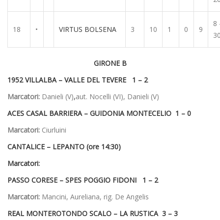
8 
18
•
VIRTUS BOLSENA
3
10
1
0
9
3
GIRONE B
1952 VILLALBA –
VALLE DEL TEVERE 1 – 2
Marcatori:
Danieli (V)
,
aut. Nocelli (VI), Danieli (V)
ACES CASAL BARRIERA –
GUIDONIA MONTECELIO 1 – 0
Marcatori:
Ciurluini
CANTALICE –
LEPANTO (ore 14:30)
Marcatori:
PASSO CORESE –
SPES POGGIO FIDONI 1 – 2
Marcatori:
Mancini, Aureliana, rig. De Angelis
REAL MONTEROTONDO SCALO –
LA RUSTICA 3 – 3