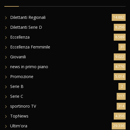
Dilettanti Regionali
14.882
Dilettanti Serie D
8.256
Eccellenza
8.589
Eccellenza Femminile
31
Giovanili
9.022
news in primo piano
4.776
Promozione
5.014
Serie B
2
Serie C
117
sportinoro TV
314
TopNews
4.356
Ultim'ora
29.336