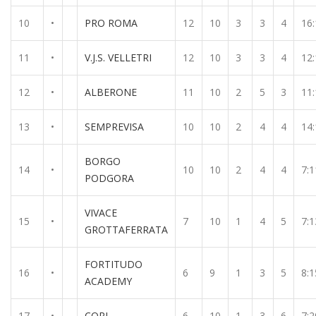
10
•
PRO ROMA
12
10
3
3
4
16:
11
•
V.J.S. VELLETRI
12
10
3
3
4
12:
12
•
ALBERONE
11
10
2
5
3
11:
13
•
SEMPREVISA
10
10
2
4
4
14:
BORGO
14
•
10
10
2
4
4
7:1
PODGORA
VIVACE
15
•
7
10
1
4
5
7:1
GROTTAFERRATA
FORTITUDO
16
•
6
9
1
3
5
8:1
ACADEMY
17
•
CORI
6
10
1
3
6
7:2