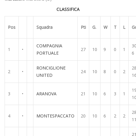
CLASSIFICA
Pos
Squadra
Pti
G.
W
T
L
G
COMPAGNIA
30
1
•
27
10
9
0
1
PORTUALE
6
RONCIGLIONE
28
2
•
24
10
8
0
2
UNITED
1
19
3
•
ARANOVA
21
10
6
3
1
1
28
4
•
MONTESPACCATO
20
10
6
2
2
1
21