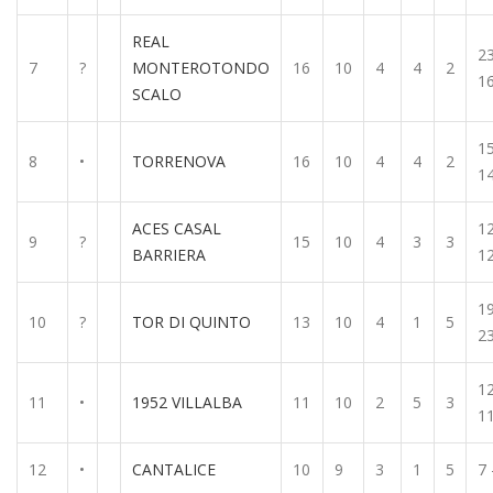
REAL
23
7
?
MONTEROTONDO
16
10
4
4
2
1
SCALO
15
8
•
TORRENOVA
16
10
4
4
2
1
ACES CASAL
12
9
?
15
10
4
3
3
BARRIERA
1
19
10
?
TOR DI QUINTO
13
10
4
1
5
2
12
11
•
1952 VILLALBA
11
10
2
5
3
1
12
•
CANTALICE
10
9
3
1
5
7 