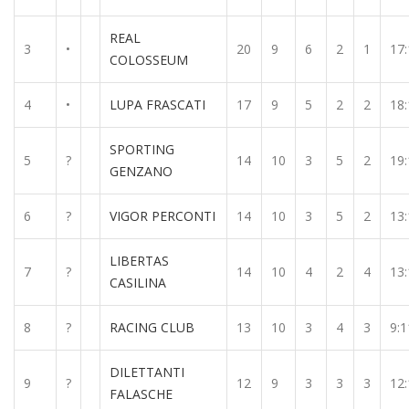
REAL
3
•
20
9
6
2
1
17:
COLOSSEUM
4
•
LUPA FRASCATI
17
9
5
2
2
18:
SPORTING
5
?
14
10
3
5
2
19:
GENZANO
6
?
VIGOR PERCONTI
14
10
3
5
2
13:
LIBERTAS
7
?
14
10
4
2
4
13:
CASILINA
8
?
RACING CLUB
13
10
3
4
3
9:1
DILETTANTI
9
?
12
9
3
3
3
12:
FALASCHE