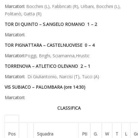
Marcatori:
Bocchini (L), Fabbricati (R), Urbani, Bocchini (L),
Politanò, Gatta (R)
TOR DI QUINTO –
S.ANGELO ROMANO 1 – 2
Marcatori:
TOR PIGNATTARA –
CASTELNUOVESE 0 – 4
Marcatori:
Poggi, Brighi, Sciamanna,Hrustic
TORRENOVA –
ATLETICO OLEVANO 2 – 1
Marcatori:
Di Giuliantonio, Narcisi (T), Tucci (A)
VIS SUBIACO –
PALOMBARA (ore 14:30)
Marcatori:
CLASSIFICA
Pos
Squadra
Pti
G.
W
T
L
G