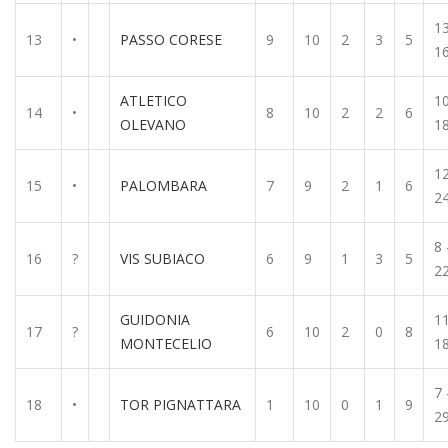
13
13
•
PASSO CORESE
9
10
2
3
5
1
ATLETICO
10
14
•
8
10
2
2
6
OLEVANO
1
12
15
•
PALOMBARA
7
9
2
1
6
2
8 
16
?
VIS SUBIACO
6
9
1
3
5
2
GUIDONIA
11
17
?
6
10
2
0
8
MONTECELIO
1
7 
18
•
TOR PIGNATTARA
1
10
0
1
9
2