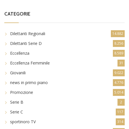
CATEGORIE
Dilettanti Regionali
14.882
Dilettanti Serie D
8.256
Eccellenza
8.589
Eccellenza Femminile
31
Giovanili
9.022
news in primo piano
4.776
Promozione
5.014
Serie B
2
Serie C
117
sportinoro TV
314