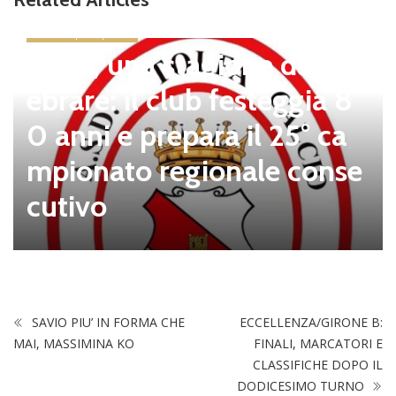
news in primo piano
Tolfa, una stagione da cel
ebrare: il club festeggia 8
0 anni e prepara il 25° ca
mpionato regionale conse
cutivo
SAVIO PIU’ IN FORMA CHE
ECCELLENZA/GIRONE B:
MAI, MASSIMINA KO
FINALI, MARCATORI E
CLASSIFICHE DOPO IL
DODICESIMO TURNO