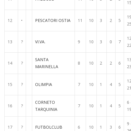
1
19
12
•
PESCATORI OSTIA
11
10
3
2
5
2
12
13
?
VI.VA.
9
10
3
0
7
2
SANTA
13
14
?
8
10
2
2
6
MARINELLA
2
12
15
?
OLIMPIA
7
10
1
4
5
2
CORNETO
6 
16
?
7
10
1
4
5
TARQUINIA
1
9 
17
?
FUTBOLCLUB
6
10
1
3
6
2