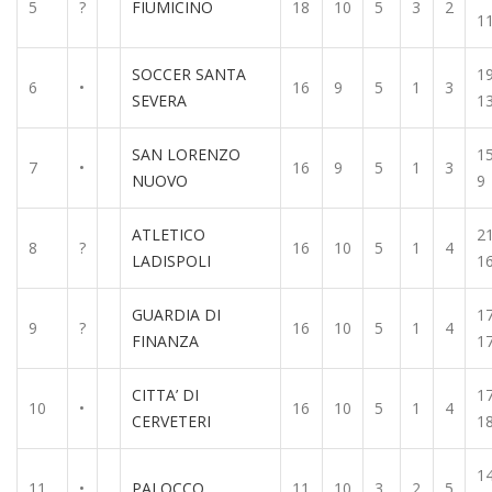
5
?
FIUMICINO
18
10
5
3
2
1
SOCCER SANTA
19
6
•
16
9
5
1
3
SEVERA
1
SAN LORENZO
15
7
•
16
9
5
1
3
NUOVO
9
ATLETICO
21
8
?
16
10
5
1
4
LADISPOLI
1
GUARDIA DI
17
9
?
16
10
5
1
4
FINANZA
1
CITTA’ DI
17
10
•
16
10
5
1
4
CERVETERI
1
14
11
•
PALOCCO
11
10
3
2
5