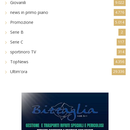
Giovanili
9.022
news in primo piano
4.776
Promozione
5.014
Serie B
2
Serie C
117
sportinoro TV
314
TopNews
4.356
Ultim'ora
29.336