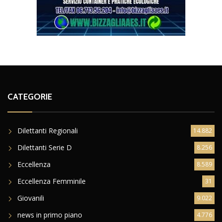
CATEGORIE
Dilettanti Regionali
14.882
Dilettanti Serie D
8.256
Eccellenza
8.589
Eccellenza Femminile
31
Giovanili
9.022
news in primo piano
4.776