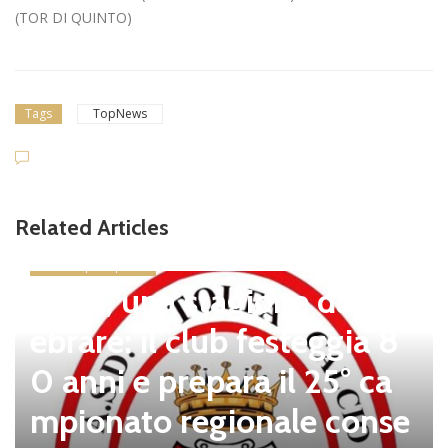
(TOR DI QUINTO)
Tags
TopNews
Related Articles
news in primo piano
Tolfa, una stagione da cel
ebrare: il club festeggia 8
0 anni e prepara il 25° ca
mpionato regionale conse