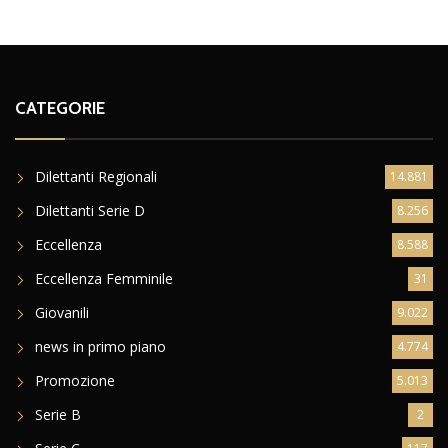
CATEGORIE
Dilettanti Regionali
14.881
Dilettanti Serie D
8.256
Eccellenza
8.588
Eccellenza Femminile
31
Giovanili
9.022
news in primo piano
4.774
Promozione
5.013
Serie B
2