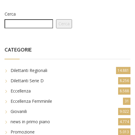
Cerca
Cerca
CATEGORIE
Dilettanti Regionali
14.881
Dilettanti Serie D
8.256
Eccellenza
8.588
Eccellenza Femminile
31
Giovanili
9.022
news in primo piano
4.774
Promozione
5.013