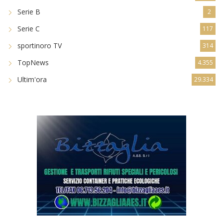
Serie B
2
Serie C
117
sportinoro TV
314
TopNews
4.355
Ultim'ora
29.334