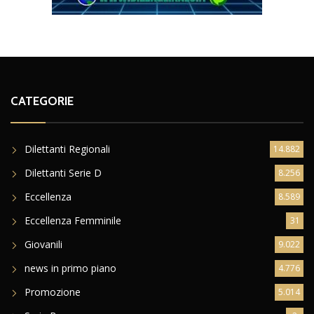
CATEGORIE
Dilettanti Regionali
14.882
Dilettanti Serie D
8.256
Eccellenza
8.589
Eccellenza Femminile
31
Giovanili
9.022
news in primo piano
4.776
Promozione
5.014