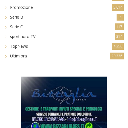
Promozione
5.014
Serie B
2
Serie C
117
sportinoro TV
314
TopNews
4.356
Ultim'ora
29.336