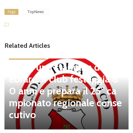
Tags
TopNews
Related Articles
news in primo piano
Tolfa, una stagione da cel
ebrare: il club festeggia 8
0 anni e prepara il 25° ca
mpionato regionale conse
cutivo