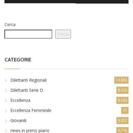
Cerca
Cerca
CATEGORIE
Dilettanti Regionali
14.882
Dilettanti Serie D
8.256
Eccellenza
8.589
Eccellenza Femminile
31
Giovanili
9.022
news in primo piano
4.776