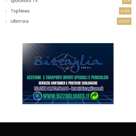
sportinoro TV
314
TopNews
4.355
Ultim'ora
29.335