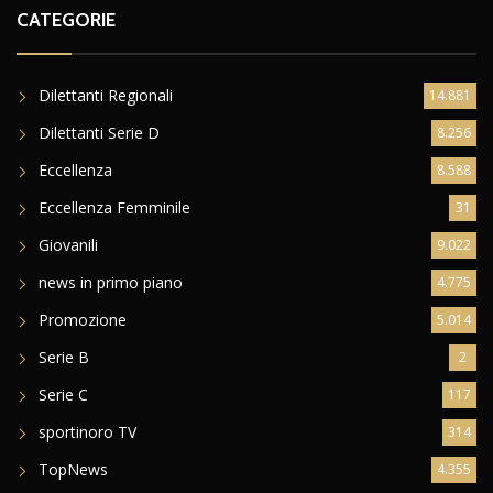
CATEGORIE
Dilettanti Regionali
14.881
Dilettanti Serie D
8.256
Eccellenza
8.588
Eccellenza Femminile
31
Giovanili
9.022
news in primo piano
4.775
Promozione
5.014
Serie B
2
Serie C
117
sportinoro TV
314
TopNews
4.355