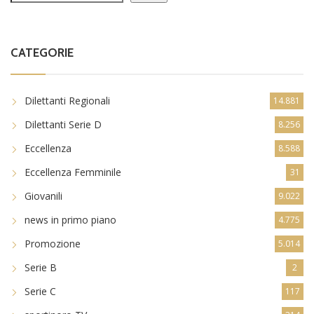
CATEGORIE
Dilettanti Regionali
14.881
Dilettanti Serie D
8.256
Eccellenza
8.588
Eccellenza Femminile
31
Giovanili
9.022
news in primo piano
4.775
Promozione
5.014
Serie B
2
Serie C
117