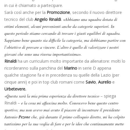
in cui è chiamato a partecipare.
Sarà così anche per la
Promozione
, secondo il nuovo direttore
tecnico del club
Angelo Rinaldi
.
«Abbiamo una squadra dotata di
ottimi elementi, alcuni provenienti anche da categorie superiori. In
questo periodo stiamo cercando di trovare i giusti equilibri di squadra.
Sappiamo bene quanto sia difficile la categoria, ma dobbiamo partire con
l’obiettivo di provare a vincere. L’altro è quello di valorizzare i nostri
giovani che sono una risorsa importantissima».
Rinaldi
ha un curriculum molto importante da allenatore: molti lo
ricorderanno sulla panchina del
Marino
in serie D appena
qualche stagione fa e in precedenza su quelle della Lazio (per
cinque anni) e poi in top club romani come
Savio
,
Aurelio
e
Urbetevere.
«Questa sarà la mia prima esperienza da direttore tecnico
– spiega
Rinaldi –
e la cosa mi affascina molto. Conoscevo bene questo centro
sportivo, ma non avevo mai avuto il piacere di incontrare il presidente
Antonio
Pezone
che, già durante il primo colloquio diretto, mi ha colpito
tantissimo per la sua voglia di fare e per le idee che continuamente mette