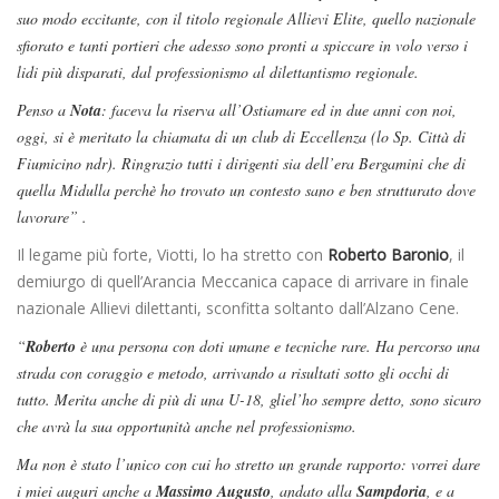
suo modo eccitante, con il titolo regionale Allievi Elite, quello nazionale
sfiorato e tanti portieri che adesso sono pronti a spiccare in volo verso i
lidi più disparati, dal professionismo al dilettantismo regionale.
Penso a
Nota
: faceva la riserva all’Ostiamare ed in due anni con noi,
oggi, si è meritato la chiamata di un club di Eccellenza (lo Sp. Città di
Fiumicino ndr). Ringrazio tutti i dirigenti sia dell’era Bergamini che di
quella Midulla perchè ho trovato un contesto sano e ben strutturato dove
lavorare” .
Il legame più forte, Viotti, lo ha stretto con
Roberto Baronio
, il
demiurgo di quell’Arancia Meccanica capace di arrivare in finale
nazionale Allievi dilettanti, sconfitta soltanto dall’Alzano Cene.
“
Roberto
è una persona con doti umane e tecniche rare. Ha percorso una
strada con coraggio e metodo, arrivando a risultati sotto gli occhi di
tutto. Merita anche di più di una U-18, gliel’ho sempre detto, sono sicuro
che avrà la sua opportunità anche nel professionismo.
Ma non è stato l’unico con cui ho stretto un grande rapporto: vorrei dare
i miei auguri anche a
Massimo Augusto
, andato alla
Sampdoria
, e a