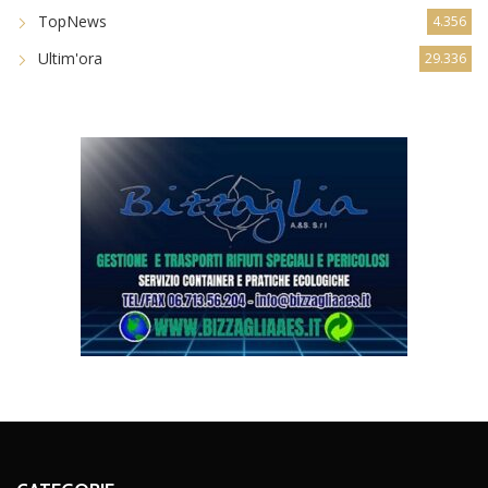
TopNews
4.356
Ultim'ora
29.336