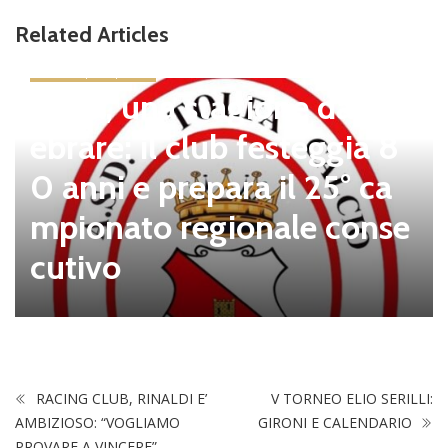
Related Articles
news in primo piano
Tolfa, una stagione da cel
ebrare: il club festeggia 8
0 anni e prepara il 25° ca
mpionato regionale conse
cutivo
RACING CLUB, RINALDI E’
V TORNEO ELIO SERILLI:
AMBIZIOSO: “VOGLIAMO
GIRONI E CALENDARIO
PROVARE A VINCERE”