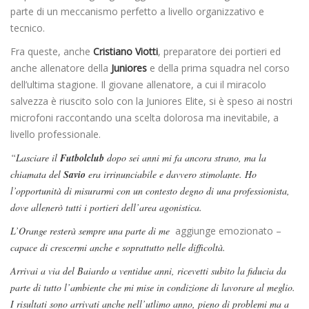
parte di un meccanismo perfetto a livello organizzativo e
tecnico.
Fra queste, anche
Cristiano Viotti
, preparatore dei portieri ed
anche allenatore della
Juniores
e della prima squadra nel corso
dell’ultima stagione. Il giovane allenatore, a cui il miracolo
salvezza è riuscito solo con la Juniores Elite, si è speso ai nostri
microfoni raccontando una scelta dolorosa ma inevitabile, a
livello professionale.
“Lasciare il
Futbolclub
dopo sei anni mi fa ancora strano, ma la
chiamata del
Savio
era irrinunciabile e davvero stimolante. Ho
l’opportunità di misurarmi con un contesto degno di una professionista,
dove allenerò tutti i portieri dell’area agonistica.
L’Orange resterà sempre una parte di me
aggiunge emozionato –
capace di crescermi anche e soprattutto nelle difficoltà.
Arrivai a via del Baiardo a ventidue anni, ricevetti subito la fiducia da
parte di tutto l’ambiente che mi mise in condizione di lavorare al meglio.
I risultati sono arrivati anche nell’utlimo anno, pieno di problemi ma a