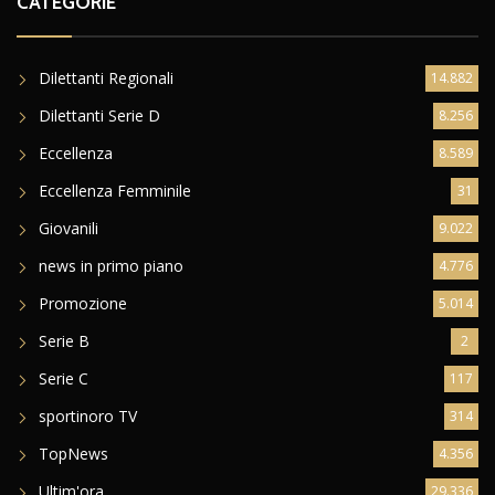
CATEGORIE
Dilettanti Regionali
14.882
Dilettanti Serie D
8.256
Eccellenza
8.589
Eccellenza Femminile
31
Giovanili
9.022
news in primo piano
4.776
Promozione
5.014
Serie B
2
Serie C
117
sportinoro TV
314
TopNews
4.356
Ultim'ora
29.336