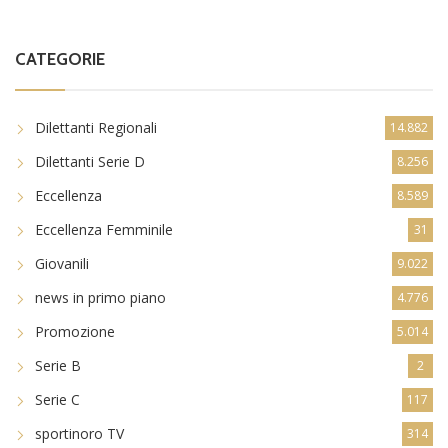
CATEGORIE
Dilettanti Regionali
14.882
Dilettanti Serie D
8.256
Eccellenza
8.589
Eccellenza Femminile
31
Giovanili
9.022
news in primo piano
4.776
Promozione
5.014
Serie B
2
Serie C
117
sportinoro TV
314