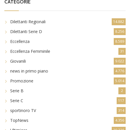
CATEGORIE
Dilettanti Regionali
14.882
Dilettanti Serie D
8.256
Eccellenza
8.589
Eccellenza Femminile
31
Giovanili
9.022
news in primo piano
4.776
Promozione
5.014
Serie B
2
Serie C
117
sportinoro TV
314
TopNews
4.356