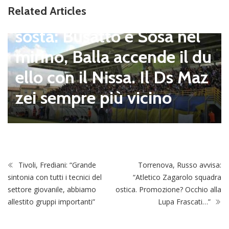
Related Articles
pagnano), mercato senza
sosta: Busatto e Sosa nel
mirino, Balla accende il du
ello con il Nissa. Il Ds Maz
zei sempre più vicino
Tivoli, Frediani: “Grande
Torrenova, Russo avvisa:
sintonia con tutti i tecnici del
“Atletico Zagarolo squadra
settore giovanile, abbiamo
ostica. Promozione? Occhio alla
allestito gruppi importanti”
Lupa Frascati…”