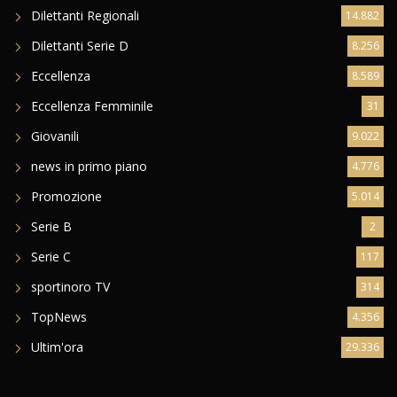
Dilettanti Regionali
14.882
Dilettanti Serie D
8.256
Eccellenza
8.589
Eccellenza Femminile
31
Giovanili
9.022
news in primo piano
4.776
Promozione
5.014
Serie B
2
Serie C
117
sportinoro TV
314
TopNews
4.356
Ultim'ora
29.336