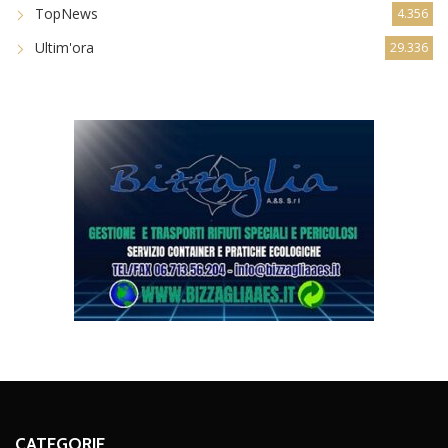
TopNews
4.356
Ultim'ora
29.336
CATEGORIE