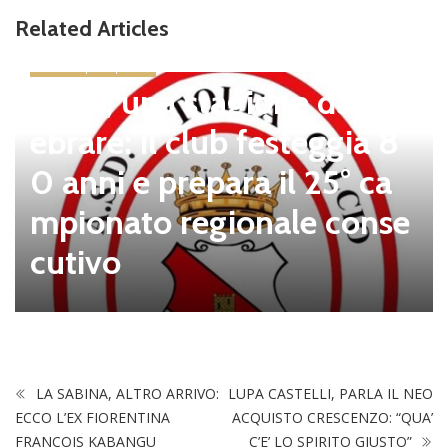
Related Articles
news in primo piano
Tolfa, una stagione da cel
ebrare: il club festeggia 8
0 anni e prepara il 25° ca
mpionato regionale conse
cutivo
LA SABINA, ALTRO ARRIVO:
LUPA CASTELLI, PARLA IL NEO
ECCO L’EX FIORENTINA
ACQUISTO CRESCENZO: “QUA’
FRANCOIS KABANGU
C’E’ LO SPIRITO GIUSTO”