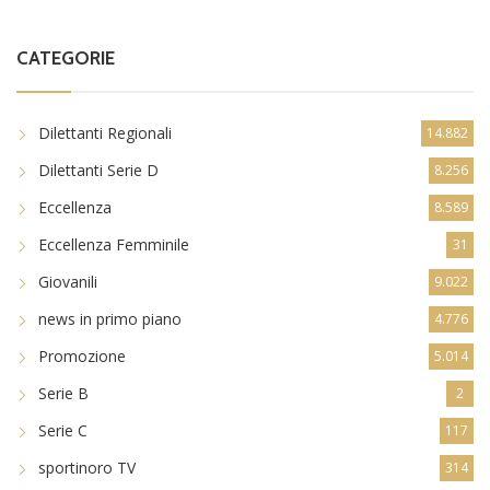
CATEGORIE
Dilettanti Regionali
14.882
Dilettanti Serie D
8.256
Eccellenza
8.589
Eccellenza Femminile
31
Giovanili
9.022
news in primo piano
4.776
Promozione
5.014
Serie B
2
Serie C
117
sportinoro TV
314