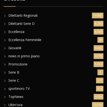
Dilettanti Regionali
14.882
Dilettanti Serie D
8.256
Eccellenza
8.589
Eccellenza Femminile
31
Giovanili
9.022
news in primo piano
4.776
Promozione
5.014
Serie B
2
Serie C
117
sportinoro TV
314
TopNews
4.356
Ultim'ora
29.336