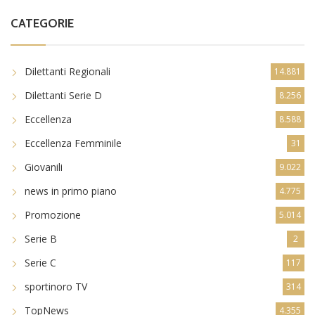
CATEGORIE
Dilettanti Regionali
14.881
Dilettanti Serie D
8.256
Eccellenza
8.588
Eccellenza Femminile
31
Giovanili
9.022
news in primo piano
4.775
Promozione
5.014
Serie B
2
Serie C
117
sportinoro TV
314
TopNews
4.355