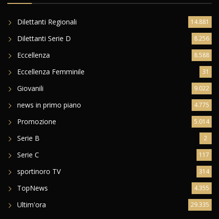
Dilettanti Regionali
14.881
Dilettanti Serie D
8.256
Eccellenza
8.588
Eccellenza Femminile
31
Giovanili
9.022
news in primo piano
4.775
Promozione
5.014
Serie B
2
Serie C
117
sportinoro TV
314
TopNews
4.355
Ultim'ora
29.335