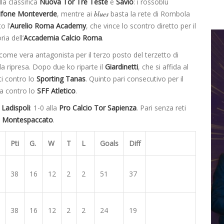
la classifica
Nuova Tor Tre Teste
e
Savio
: i rossoblu
ifone Monteverde
, mentre ai
blues
basta la rete di Rombola
o l’
Aurelio Roma Academy
, che vince lo scontro diretto per il
ia dell’
Accademia Calcio Roma
.
 come vera antagonista per il terzo posto del terzetto di
a ripresa. Dopo due ko riparte il
Giardinetti
, che si affida al
ti contro lo
Sporting Tanas
. Quinto pari consecutivo per il
ca contro lo
SFF Atletico
.
l
Ladispoli
: 1-0 alla
Pro Calcio Tor Sapienza
. Pari senza reti
e
Montespaccato
.
Pti
G.
W
T
L
Goals
Diff
38
16
12
2
2
51
37
38
16
12
2
2
24
19