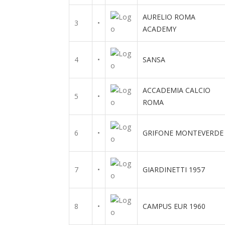
AURELIO ROMA
3
•
ACADEMY
4
•
SANSA
ACCADEMIA CALCIO
5
•
ROMA
6
•
GRIFONE MONTEVERDE
7
•
GIARDINETTI 1957
8
•
CAMPUS EUR 1960