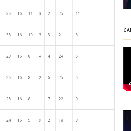
36
16
11
3
2
25
11
CA
33
16
10
3
3
21
8
28
16
8
4
4
24
6
26
16
8
2
6
25
6
25
16
8
1
7
22
0
24
16
5
9
2
18
8