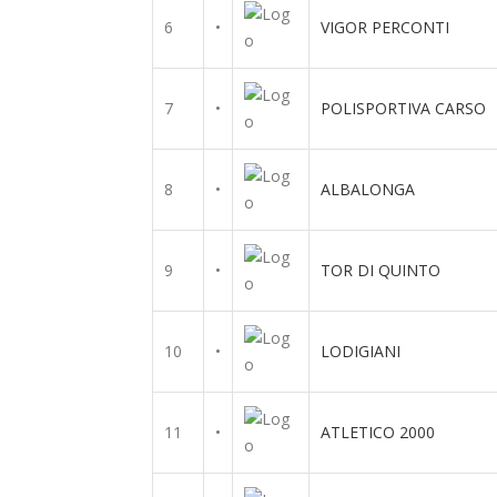
6
•
VIGOR PERCONTI
7
•
POLISPORTIVA CARSO
8
•
ALBALONGA
9
•
TOR DI QUINTO
10
•
LODIGIANI
11
•
ATLETICO 2000