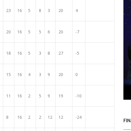
23
16
5
8
3
20
4
20
16
5
5
6
20
-7
18
16
5
3
8
27
-5
15
16
4
3
9
20
0
11
16
2
5
9
19
-10
8
16
2
2
12
12
-24
FI