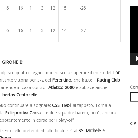
6
16
1
3
12
15
-26
Vid
Play
6
16
1
3
12
14
-27
GIRONE B:
colpisce quattro legni e non riesce a superare il muro del
Tor
rtante vittoria per 3-2 del
Ferentino
, che batte il
Racing Club
Cer
si arrende in casa contro l’
Atletico 2000
e subisce anche
Libertas Centocelle
.
 può continuare a sognare:
CSS Tivoli
al tappeto. Torna a
 la
Polisportiva Carso
. Le due squadre hanno, però, ancora
potentemente in corsa per i play-off.
CA
reno delle pretendenti alle finali: 5-0 al
SS. Michele e
 Roma
.