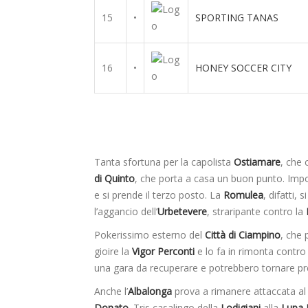
15
•
SPORTING TANAS
16
•
HONEY SOCCER CITY
Tanta sfortuna per la capolista
Ostiamare
, che 
di Quinto
, che porta a casa un buon punto. Impo
e si prende il terzo posto. La
Romulea
, difatti, 
l’aggancio dell’
Urbetevere
, straripante contro la
Pokerissimo esterno del
Città di Ciampino
, che
gioire la
Vigor Perconti
e lo fa in rimonta contro
una gara da recuperare e potrebbero tornare pre
Anche l’
Albalonga
prova a rimanere attaccata al t
Donato
. Tris casalingo della
Lodigiani
alla
Lupa