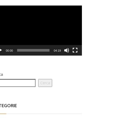
eo
er
00:00
04:19
ca
Cerca
TEGORIE