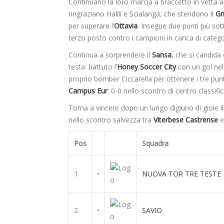
Continuano la loro marcia a braccetto in vetta al
ringraziano Halili e Scialanga, che stendono il
Gr
per superare l’
Ottavia
. Insegue due punti più sott
terzo posto contro i campioni in carica di categor
Continua a sorprendere il
Sansa
, che si candida
testa: battuto l’
Honey Soccer City
con un gol nell
proprio bomber Ciccarella per ottenere i tre pun
Campus Eur
: 0-0 nello scontro di centro classifi
Torna a vincere dopo un lungo digiuno di gioie i
nello scontro salvezza tra
Viterbese
Castrense
Pos
Squadra
1
•
NUOVA TOR TRE TESTE
2
•
SAVIO