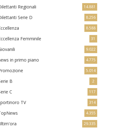
Dilettanti Regionali
14.881
Dilettanti Serie D
8.256
Eccellenza
8.588
Eccellenza Femminile
31
Giovanili
9.022
news in primo piano
4.775
Promozione
5.014
Serie B
2
Serie C
117
sportinoro TV
314
TopNews
4.355
Ultim'ora
29.335