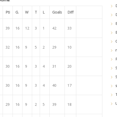
Pti
G.
W
T
L
Goals
Diff
39
16
12
3
1
42
33
32
16
9
5
2
29
10
30
16
9
3
4
31
20
30
16
9
3
4
40
17
29
16
9
2
5
39
18