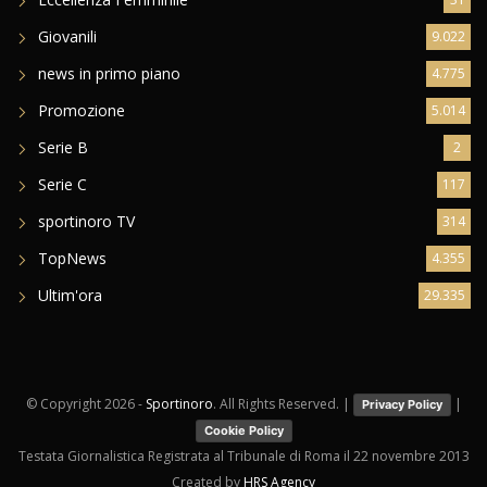
Giovanili
9.022
news in primo piano
4.775
Promozione
5.014
Serie B
2
Serie C
117
sportinoro TV
314
TopNews
4.355
Ultim'ora
29.335
© Copyright
2026 -
Sportinoro
. All Rights Reserved. |
|
Privacy Policy
Cookie Policy
Testata Giornalistica Registrata al Tribunale di Roma il 22 novembre 2013
Created by
HRS Agency