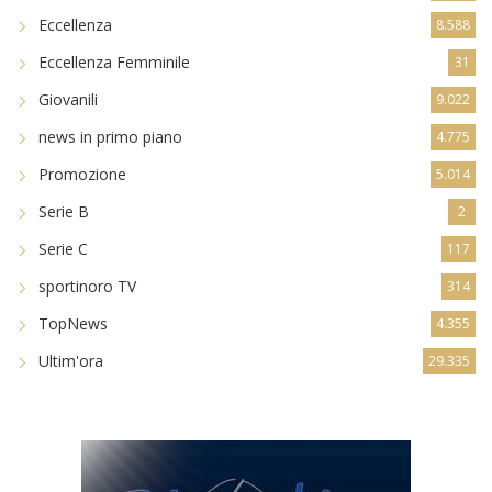
Eccellenza
8.588
Eccellenza Femminile
31
Giovanili
9.022
news in primo piano
4.775
Promozione
5.014
Serie B
2
Serie C
117
sportinoro TV
314
TopNews
4.355
Ultim'ora
29.335