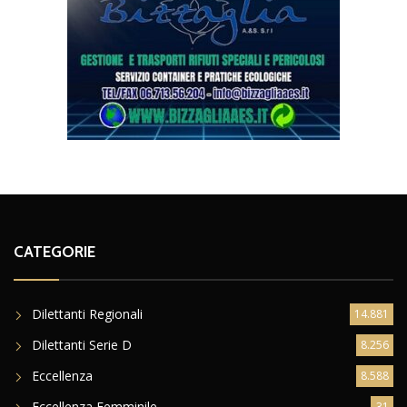
CATEGORIE
Dilettanti Regionali
14.881
Dilettanti Serie D
8.256
Eccellenza
8.588
Eccellenza Femminile
31