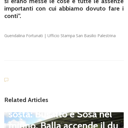
si erano messe le cose e tutte le assenze
importanti con cui abbiamo dovuto fare i
conti”.
Guendalina Fortunati | Ufficio Stampa San Basilio Palestrina
Dilettanti Serie D
Viterbese (Certosa V. Cam
Related Articles
pagnano), mercato senza
sosta: Busatto e Sosa nel
mirino, Balla accende il du