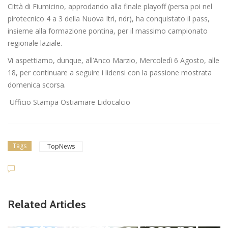
Città di Fiumicino, approdando alla finale playoff (persa poi nel
pirotecnico 4 a 3 della Nuova Itri, ndr), ha conquistato il pass,
insieme alla formazione pontina, per il massimo campionato
regionale laziale.
Vi aspettiamo, dunque, all’Anco Marzio, Mercoledì 6 Agosto, alle
18, per continuare a seguire i lidensi con la passione mostrata
domenica scorsa.
Ufficio Stampa Ostiamare Lidocalcio
Tags
TopNews
Dilettanti Serie D
Viterbese (Certosa V. Cam
Related Articles
pagnano), mercato senza