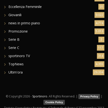
Eccellenza Femminile
31
Giovanili
9.022
news in primo piano
4.774
Promozione
5.013
Serie B
2
Serie C
117
sportinoro TV
314
TopNews
4.355
Ultim'ora
29.334
© Copyright
2026 -
Sportinoro
. All Rights Reserved. |
|
Privacy Policy
Cookie Policy
Testata Giornalistica Registrata al Tribunale di Roma il 22 novembre 2013