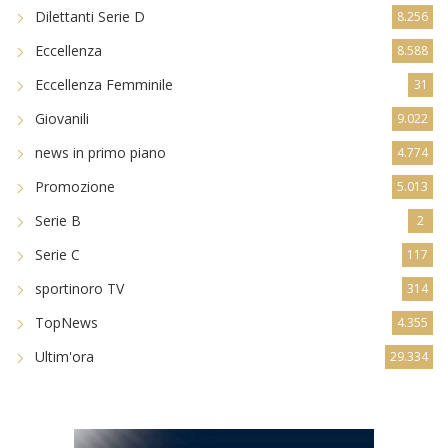
Dilettanti Serie D
8.256
Eccellenza
8.588
Eccellenza Femminile
31
Giovanili
9.022
news in primo piano
4.774
Promozione
5.013
Serie B
2
Serie C
117
sportinoro TV
314
TopNews
4.355
Ultim'ora
29.334