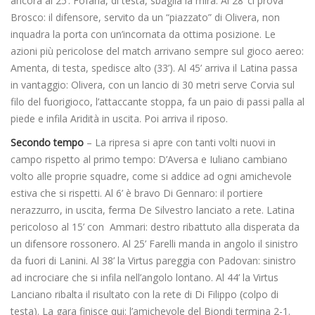
ancora al 25’: Fofanà, di testa, sbaglia la mira. Al 28’ ci prova
Brosco: il difensore, servito da un “piazzato” di Olivera, non
inquadra la porta con un’incornata da ottima posizione. Le
azioni più pericolose del match arrivano sempre sul gioco aereo:
Amenta, di testa, spedisce alto (33’). Al 45’ arriva il Latina passa
in vantaggio: Olivera, con un lancio di 30 metri serve Corvia sul
filo del fuorigioco, l’attaccante stoppa, fa un paio di passi palla al
piede e infila Aridità in uscita. Poi arriva il riposo.
Secondo tempo
– La ripresa si apre con tanti volti nuovi in
campo rispetto al primo tempo: D’Aversa e Iuliano cambiano
volto alle proprie squadre, come si addice ad ogni amichevole
estiva che si rispetti. Al 6’ è bravo Di Gennaro: il portiere
nerazzurro, in uscita, ferma De Silvestro lanciato a rete. Latina
pericoloso al 15’ con Ammari: destro ribattuto alla disperata da
un difensore rossonero. Al 25’ Farelli manda in angolo il sinistro
da fuori di Lanini. Al 38’ la Virtus pareggia con Padovan: sinistro
ad incrociare che si infila nell’angolo lontano. Al 44’ la Virtus
Lanciano ribalta il risultato con la rete di Di Filippo (colpo di
testa). La gara finisce qui: l’amichevole del Biondi termina 2-1.