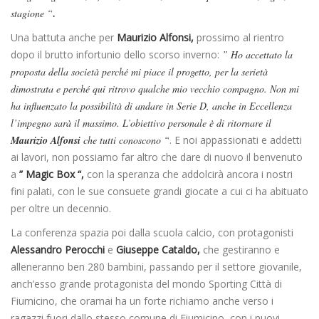
stagione “
.
Una battuta anche per
Maurizio Alfonsi,
prossimo al rientro
dopo il brutto infortunio dello scorso inverno:
” Ho accettato la
proposta della società perché mi piace il progetto, per la serietà
dimostrata e perché qui ritrovo qualche mio vecchio compagno. Non mi
ha influenzato la possibilità di andare in Serie D, anche in Eccellenza
l’impegno sarà il massimo. L’obiettivo personale è di ritornare il
Maurizio Alfonsi
che tutti conoscono “
. E noi appassionati e addetti
ai lavori, non possiamo far altro che dare di nuovo il benvenuto
a
” Magic Box “,
con la speranza che addolcirà ancora i nostri
fini palati, con le sue consuete grandi giocate a cui ci ha abituato
per oltre un decennio.
La conferenza spazia poi dalla scuola calcio, con protagonisti
Alessandro Perocchi
e
Giuseppe Cataldo,
che gestiranno e
alleneranno ben 280 bambini, passando per il settore giovanile,
anch’esso grande protagonista del mondo Sporting Città di
Fiumicino, che oramai ha un forte richiamo anche verso i
ragazzi fuori dallo stesso comune di Fiumicino, con i nuovi