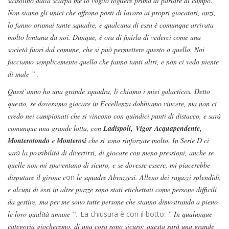
sassolino dalla scarpa me lo voglio togliere prima di parlare di campo.
Non siamo gli unici che offrono posti di lavoro ai propri giocatori, anzi,
lo fanno oramai tante squadre, e qualcuna di essa è comunque arrivata
molto lontana da noi. Dunque, è ora di finirla di vederci come una
società fuori dal comune, che si può permettere questo o quello. Noi
facciamo semplicemente quello che fanno tanti altri, e non ci vedo niente
di male ” .
Quest’anno ho una grande squadra, li chiamo i miei galacticos. Detto
questo, se dovessimo giocare in Eccellenza dobbiamo vincere, ma non ci
credo nei campionati che si vincono con quindici punti di distacco, e sarà
comunque una grande lotta, con
Ladispoli, Vigor Acquapendente,
Monterotondo
e
Monterosi
che si sono rinforzate molto. In Serie D ci
sarà la possibilità di divertirsi, di giocare con meno pressioni, anche se
quelle non mi spaventano di sicuro, e se dovesse essere, mi piacerebbe
disputare il girone c
on
le squadre Abruzzesi. Alleno dei ragazzi splendidi,
e alcuni di essi in altre piazze sono stati etichettati come persone difficili
da gestire, ma per me sono tutte persone che stanno dimostrando a pieno
le loro qualità umane “.
La chiusura è con il botto:
” In qualunque
categoria giocheremo, di una cosa sono sicuro: questa sarà una grande