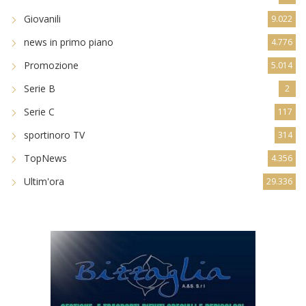
Giovanili
9.022
news in primo piano
4.776
Promozione
5.014
Serie B
2
Serie C
117
sportinoro TV
314
TopNews
4.356
Ultim'ora
29.336