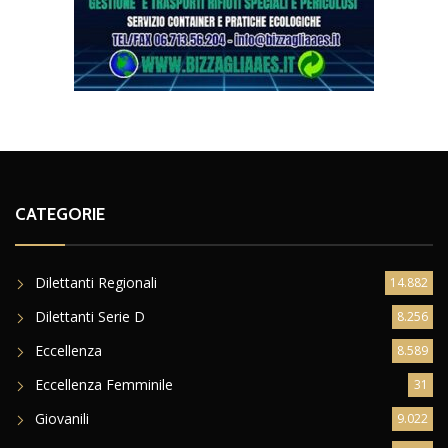
CATEGORIE
Dilettanti Regionali
14.882
Dilettanti Serie D
8.256
Eccellenza
8.589
Eccellenza Femminile
31
Giovanili
9.022