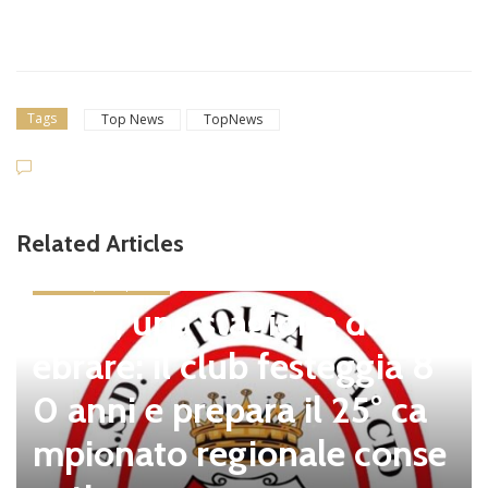
Tags
Top News
TopNews
Related Articles
news in primo piano
Tolfa, una stagione da cel
ebrare: il club festeggia 8
0 anni e prepara il 25° ca
mpionato regionale conse