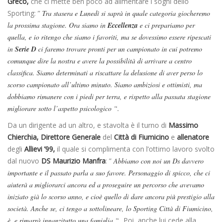
Greco,
che ci mette ben poco ad alimentare i sogni dello
Sporting: ”
Tra stasera e Lunedì si saprà in quale categoria giocheremo
la prossima stagione. Ora siamo in
Eccellenza
e ci prepariamo per
quella, e io ritengo che siamo i favoriti, ma se dovessimo essere ripescati
in
Serie D
ci faremo trovare pronti per un campionato in cui potremo
comunque dire la nostra e avere la possibilità di arrivare a centro
classifica. Siamo determinati a riscattare la delusione di aver perso lo
scorso campionato all’ultimo minuto. Siamo ambiziosi e ottimisti, ma
dobbiamo rimanere con i piedi per terra, e rispetto alla passata stagione
migliorare sotto l’aspetto psicologico “.
Da un dirigente ad un altro, e stavolta è il turno di
Massimo
Chierchia, Direttore Generale
del
Città di Fiumicino
e
allenatore
degli
Allievi ’99,
il quale si complimenta con l’ottimo lavoro svolto
dal nuovo
DS Maurizio Manfra
: ”
Abbiamo con noi un Ds davvero
importante e il passato parla a suo favore. Personaggio di spicco, che ci
aiuterà a migliorarci ancora ed a proseguire un percorso che avevamo
iniziato già lo scorso anno, e cioè quello di dare ancora più prestigio alla
società. Anche se, ci tengo a sottolineare, lo Sporting Città di Fiumicino,
è, e rimarrà innanzitutto una famiglia “.
Poi, anche lui cede alla