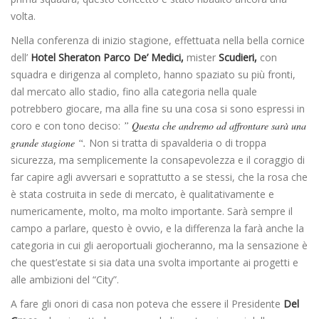
volta.
Nella conferenza di inizio stagione, effettuata nella bella cornice
dell’
Hotel Sheraton Parco De’ Medici,
mister
Scudieri,
con
squadra e
dirigenza al completo, hanno spaziato su più fronti,
dal mercato allo stadio, fino alla categoria nella quale
potrebbero giocare, ma alla fine su una cosa si sono espressi in
coro e con tono deciso:
” Questa che andremo ad affrontare
sarà
una
grande stagione “.
Non si tratta di spavalderia o di troppa
sicurezza, ma semplicemente la consapevolezza e il coraggio di
far capire agli avversari e soprattutto a se stessi, che la rosa che
è stata costruita in sede di mercato, è qualitativamente e
numericamente, molto, ma molto importante. Sarà sempre il
campo a parlare, questo è ovvio, e la differenza la farà anche la
categoria in cui gli aeroportuali giocheranno, ma la sensazione è
che quest’estate si sia data una svolta importante ai progetti e
alle ambizioni del “City”.
A fare gli onori di casa non poteva che essere il Presidente
Del