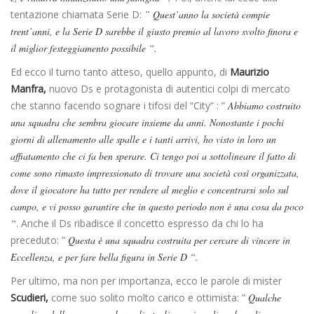
tentazione chiamata Serie D:
” Quest’anno la società compie
trent’anni, e la Serie D sarebbe il giusto premio al lavoro svolto finora e
il miglior festeggiamento possibile “.
Ed ecco il turno tanto atteso, quello appunto, di
Maurizio
Manfra,
nuovo Ds e protagonista di autentici colpi di mercato
che stanno facendo sognare i tifosi del “City” : ”
Abbiamo costruito
una squadra che sembra giocare insieme da anni. Nonostante i pochi
giorni di allenamento alle spalle e i tanti arrivi, ho visto in loro un
affiatamento che ci fa ben sperare. Ci tengo poi a sottolineare il fatto di
come sono rimasto impressionato di trovare una società così organizzata,
dove il giocatore ha tutto per rendere al meglio e concentrarsi solo sul
campo, e vi posso garantire che in questo periodo non è una cosa da poco
“
. Anche il Ds ribadisce il concetto espresso da chi lo ha
preceduto: ”
Questa è una squadra costruita per cercare di vincere in
Eccellenza, e per fare bella figura in Serie D “.
Per ultimo, ma non per importanza, ecco le parole di mister
Scudieri,
come suo solito molto carico e ottimista: ”
Qualche