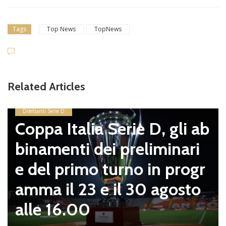
Tags
Top News
TopNews
Dilettanti Serie D
Viterbese (Cert
Related Articles
pagnano), merc
sosta: Busatto e
ie D, gli ab
mirino, Balla ac
reliminari
ello con il Nissa
no in progr
zei sempre più 
 30 agosto