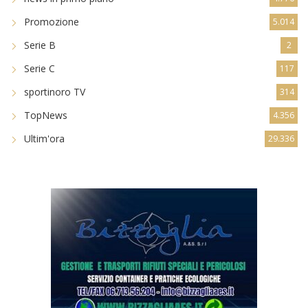
Serie B
2
Serie C
117
sportinoro TV
314
TopNews
4.356
Ultim'ora
29.336