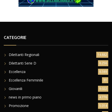
CATEGORIE
Dilettanti Regionali
14.882
Dilettanti Serie D
8.256
Eccellenza
8.589
Eccellenza Femminile
31
Giovanili
9.022
news in primo piano
4.776
Promozione
5.014
Serie B
2