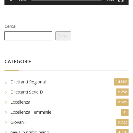
Cerca
Cerca
CATEGORIE
Dilettanti Regionali
14.882
Dilettanti Serie D
8.256
Eccellenza
8.589
Eccellenza Femminile
31
Giovanili
9.022
news in primo piano
4.776
Promozione
5.014