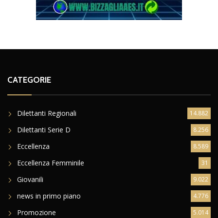
CATEGORIE
Dilettanti Regionali
14.882
Dilettanti Serie D
8.256
Eccellenza
8.589
Eccellenza Femminile
31
Giovanili
9.022
news in primo piano
4.776
Promozione
5.014