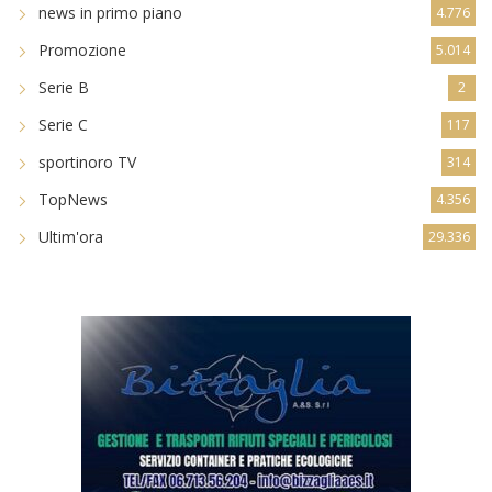
news in primo piano
4.776
Promozione
5.014
Serie B
2
Serie C
117
sportinoro TV
314
TopNews
4.356
Ultim'ora
29.336