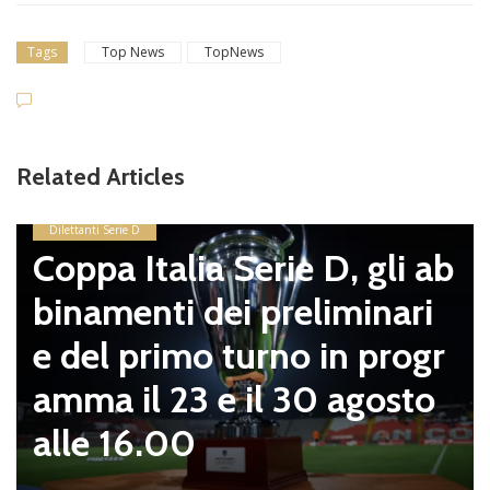
Tags
Top News
TopNews
V
Related Articles
p
s
Dilettanti Serie D
Coppa Italia Serie D, gli ab
m
binamenti dei preliminari
e
e del primo turno in progr
z
amma il 23 e il 30 agosto
alle 16.00