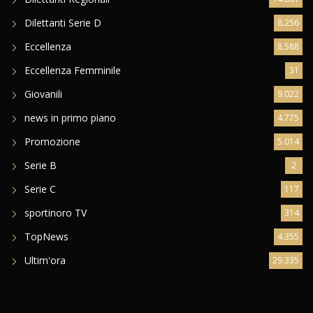
Dilettanti Serie D
8.256
Eccellenza
8.588
Eccellenza Femminile
31
Giovanili
9.022
news in primo piano
4.775
Promozione
5.014
Serie B
2
Serie C
117
sportinoro TV
314
TopNews
4.355
Ultim'ora
29.335