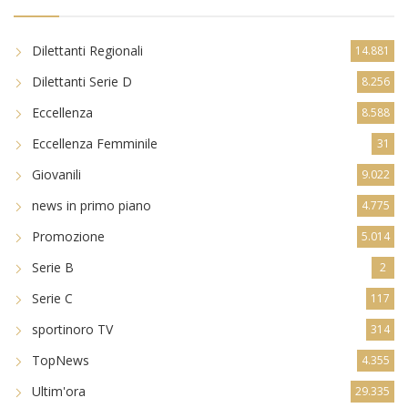
Dilettanti Regionali
14.881
Dilettanti Serie D
8.256
Eccellenza
8.588
Eccellenza Femminile
31
Giovanili
9.022
news in primo piano
4.775
Promozione
5.014
Serie B
2
Serie C
117
sportinoro TV
314
TopNews
4.355
Ultim'ora
29.335