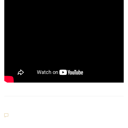
Dilettanti Serie D
Viterbese (Certosa V. Cam