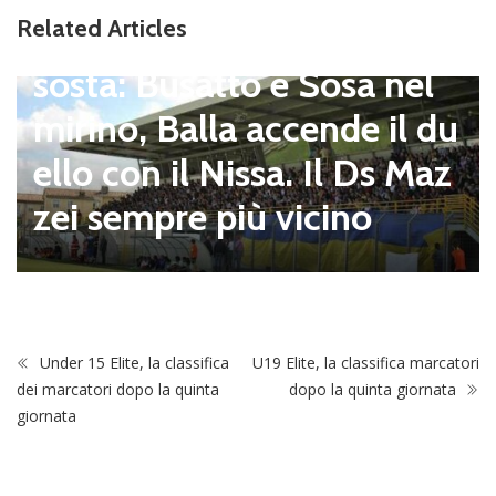
Related Articles
pagnano), mercato senza
sosta: Busatto e Sosa nel
mirino, Balla accende il du
ello con il Nissa. Il Ds Maz
zei sempre più vicino
Under 15 Elite, la classifica
U19 Elite, la classifica marcatori
dei marcatori dopo la quinta
dopo la quinta giornata
giornata