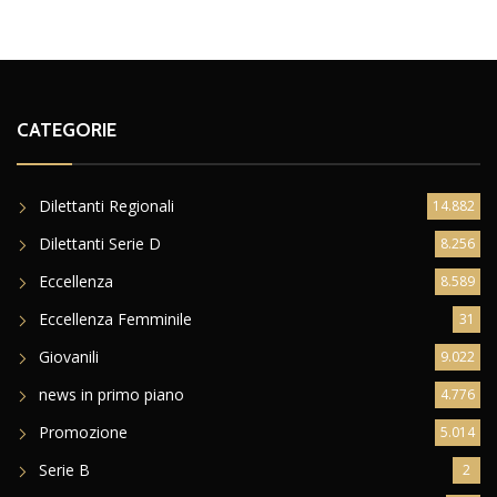
CATEGORIE
Dilettanti Regionali
14.882
Dilettanti Serie D
8.256
Eccellenza
8.589
Eccellenza Femminile
31
Giovanili
9.022
news in primo piano
4.776
Promozione
5.014
Serie B
2