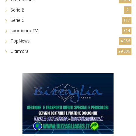
Serie B
2
Serie C
117
sportinoro TV
314
TopNews
4.356
Ultim'ora
29.336