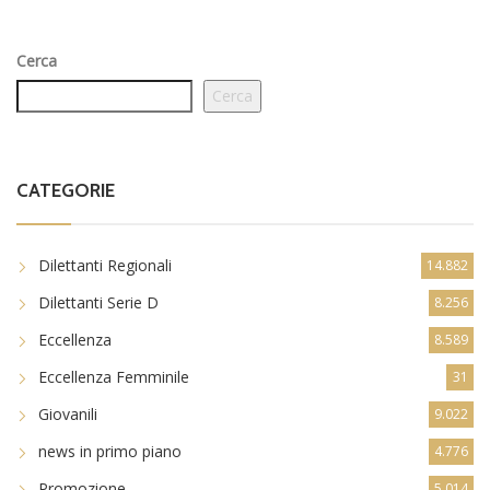
Cerca
Cerca
CATEGORIE
Dilettanti Regionali
14.882
Dilettanti Serie D
8.256
Eccellenza
8.589
Eccellenza Femminile
31
Giovanili
9.022
news in primo piano
4.776
Promozione
5.014