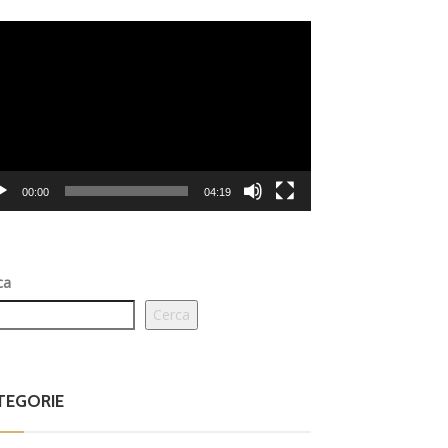
eo
er
00:00
04:19
ca
Cerca
TEGORIE