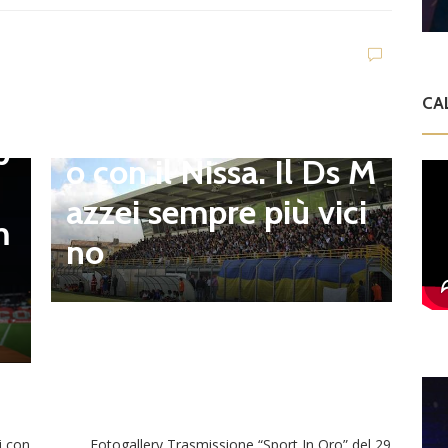
Campagnano), merca
to senza sosta: Busat
to e Sosa nel mirino,
D
,
CA
S
Balla accende il duell
p
i
o con il Nissa. Il Ds M
t
azzei sempre più vici
m
n
no
l
i con
Fotogallery Trasmissione “Sport In Oro” del 29