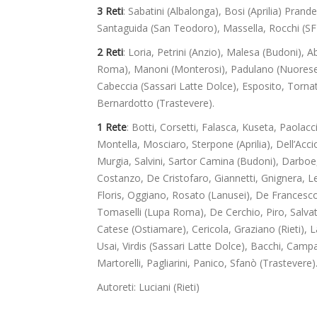
3 Reti
: Sabatini (Albalonga), Bosi (Aprilia) Prande
Santaguida (San Teodoro), Massella, Rocchi (SFF 
2 Reti
: Loria, Petrini (Anzio), Malesa (Budoni), 
Roma), Manoni (Monterosi), Padulano (Nuorese),
Cabeccia (Sassari Latte Dolce), Esposito, Tornat
Bernardotto (Trastevere).
1 Rete
: Botti, Corsetti, Falasca, Kuseta, Paolac
Montella, Mosciaro, Sterpone (Aprilia), Dell’Accio
Murgia, Salvini, Sartor Camina (Budoni), Darboe
Costanzo, De Cristofaro, Giannetti, Gnignera, Le
Floris, Oggiano, Rosato (Lanusei), De Francesco, 
Tomaselli (Lupa Roma), De Cerchio, Piro, Salvato
Catese (Ostiamare), Cericola, Graziano (Rieti), 
Usai, Virdis (Sassari Latte Dolce), Bacchi, Campa
Martorelli, Pagliarini, Panico, Sfanò (Trastevere)
Autoreti: Luciani (Rieti)