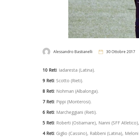
Alessandro Bastianelli
30 Ottobre 2017
10 Reti
: Iadaresta (Latina).
9 Reti
: Scotto (Rieti).
8 Reti
: Nohman (Albalonga).
7 Reti
: Pippi (Monterosi).
6 Reti
: Marcheggiani (Rieti).
5 Reti
: Roberti (Ostiamare), Nanni (SFF Atletico)
4 Reti
: Giglio (Cassino), Rabbeni (Latina), Melon