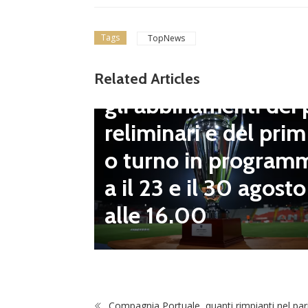
Tags
TopNews
Dilettanti Serie D
Coppa Italia Serie D
Related Articles
gli abbinamenti dei 
LND Gi
reliminari e del prim
“Il fut
o turno in program
diletta
a il 23 e il 30 agosto
 da serv
alle 16.00
 vivai”
Compagnia Portuale, quanti rimpianti nel par