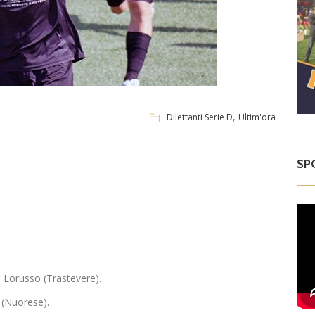
,
Dilettanti Serie D
Ultim'ora
SP
, Lorusso (Trastevere).
i (Nuorese).