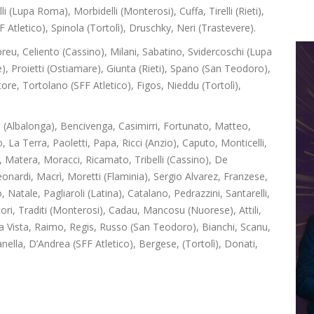
lli (Lupa Roma), Morbidelli (Monterosi), Cuffa, Tirelli (Rieti),
Atletico), Spinola (Tortolì), Druschky, Neri (Trastevere).
Abreu, Celiento (Cassino), Milani, Sabatino, Svidercoschi (Lupa
 Proietti (Ostiamare), Giunta (Rieti), Spano (San Teodoro),
ore, Tortolano (SFF Atletico), Figos, Nieddu (Tortolì),
ci (Albalonga), Bencivenga, Casimirri, Fortunato, Matteo,
, La Terra, Paoletti, Papa, Ricci (Anzio), Caputo, Monticelli,
, Matera, Moracci, Ricamato, Tribelli (Cassino), De
onardi, Macrì, Moretti (Flaminia), Sergio Alvarez, Franzese,
Natale, Pagliaroli (Latina), Catalano, Pedrazzini, Santarelli,
ri, Traditi (Monterosi), Cadau, Mancosu (Nuorese), Attili,
La Vista, Raimo, Regis, Russo (San Teodoro), Bianchi, Scanu,
nella, D’Andrea (SFF Atletico), Bergese, (Tortolì), Donati,
.
Dilettanti Serie D
Viterbese (Certosa V.