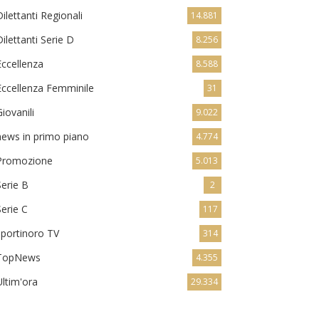
Dilettanti Regionali
14.881
Dilettanti Serie D
8.256
Eccellenza
8.588
Eccellenza Femminile
31
Giovanili
9.022
news in primo piano
4.774
Promozione
5.013
Serie B
2
Serie C
117
sportinoro TV
314
TopNews
4.355
Ultim'ora
29.334