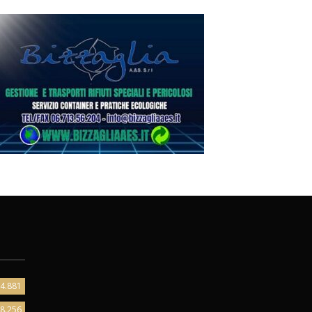
4.881
8.256