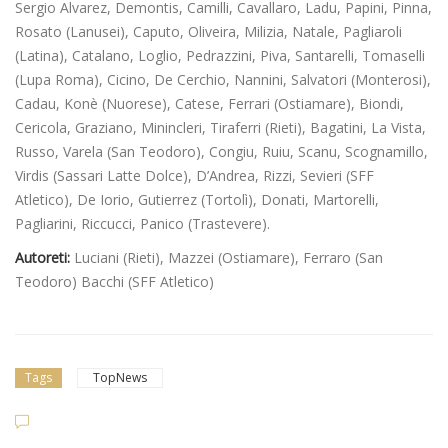
Sergio Alvarez, Demontis, Camilli, Cavallaro, Ladu, Papini, Pinna,
Rosato (Lanusei), Caputo, Oliveira, Milizia, Natale, Pagliaroli
(Latina), Catalano, Loglio, Pedrazzini, Piva, Santarelli, Tomaselli
(Lupa Roma), Cicino, De Cerchio, Nannini, Salvatori (Monterosi),
Cadau, Konè (Nuorese), Catese, Ferrari (Ostiamare), Biondi,
Cericola, Graziano, Minincleri, Tiraferri (Rieti), Bagatini, La Vista,
Russo, Varela (San Teodoro), Congiu, Ruiu, Scanu, Scognamillo,
Virdis (Sassari Latte Dolce), D’Andrea, Rizzi, Sevieri (SFF
Atletico), De Iorio, Gutierrez (Tortolì), Donati, Martorelli,
Pagliarini, Riccucci, Panico (Trastevere).
Autoreti:
Luciani (Rieti), Mazzei (Ostiamare), Ferraro (San
Teodoro) Bacchi (SFF Atletico)
Tags
TopNews