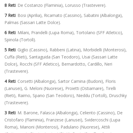
8 Reti
: De Costanzo (Flaminia), Lorusso (Trastevere).
7 Reti
: Bosi (Aprilia), Ricamato (Cassino), Sabatini (Albalonga),
Palmas (Sassari Latte Dolce).
6 Reti
: Milani, Prandelli (Lupa Roma), Tortolano (SFF Atletico),
Spinola (Tortolì).
5 Reti
: Giglio (Cassino), Rabbeni (Latina), Morbidelli (Monterosi),
Cuffa (Rieti), Santaguida (San Teodoro), Usai (Sassari Latte
Dolce), Rocchi (SFF Atletico), Bernardotto, Cardillo, Neri
(Trastevere).
4 Reti
: Corsetti (Albalonga), Sartor Camina (Budoni), Floris
(Lanusei), G. Meloni (Nuorese), Proietti (Ostiamare), Tirelli
(Rieti), Raimo, Spano (San Teodoro), Nieddu (Tortolì), Druschky
(Trastevere).
3 Reti
: M. Barone, Falasca (Albalonga), Celiento (Cassino), De
Cristofaro (Flaminia), Franzese (Lanusei), Svidercoschi (Lupa
Roma), Manoni (Monterosi), Padulano (Nuorese), Attili