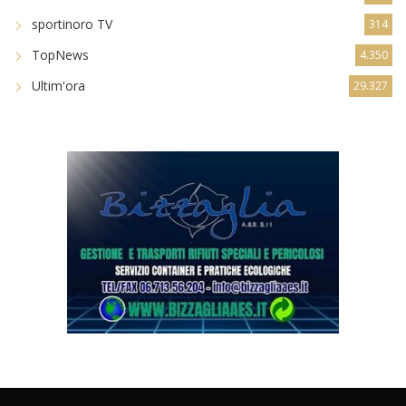
sportinoro TV
314
TopNews
4.350
Ultim'ora
29.327