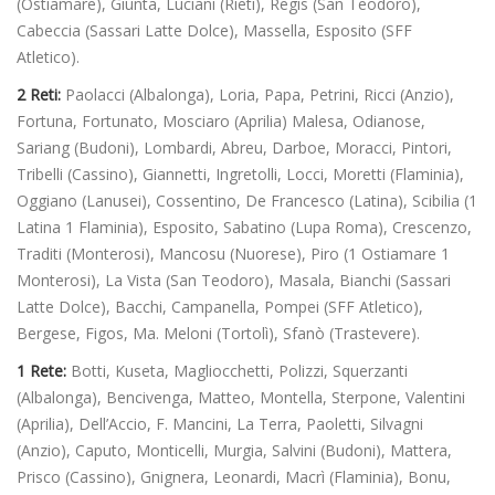
(Ostiamare), Giunta, Luciani (Rieti), Regis (San Teodoro),
Cabeccia (Sassari Latte Dolce), Massella, Esposito (SFF
Atletico).
2 Reti:
Paolacci (Albalonga), Loria, Papa, Petrini, Ricci (Anzio),
Fortuna, Fortunato, Mosciaro (Aprilia) Malesa, Odianose,
Sariang (Budoni), Lombardi, Abreu, Darboe, Moracci, Pintori,
Tribelli (Cassino), Giannetti, Ingretolli, Locci, Moretti (Flaminia),
Oggiano (Lanusei), Cossentino, De Francesco (Latina), Scibilia (1
Latina 1 Flaminia), Esposito, Sabatino (Lupa Roma), Crescenzo,
Traditi (Monterosi), Mancosu (Nuorese), Piro (1 Ostiamare 1
Monterosi), La Vista (San Teodoro), Masala, Bianchi (Sassari
Latte Dolce), Bacchi, Campanella, Pompei (SFF Atletico),
Bergese, Figos, Ma. Meloni (Tortolì), Sfanò (Trastevere).
1 Rete:
Botti, Kuseta, Magliocchetti, Polizzi, Squerzanti
(Albalonga), Bencivenga, Matteo, Montella, Sterpone, Valentini
(Aprilia), Dell’Accio, F. Mancini, La Terra, Paoletti, Silvagni
(Anzio), Caputo, Monticelli, Murgia, Salvini (Budoni), Mattera,
Prisco (Cassino), Gnignera, Leonardi, Macrì (Flaminia), Bonu,