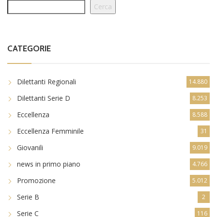
Cerca
CATEGORIE
Dilettanti Regionali
14.880
Dilettanti Serie D
8.253
Eccellenza
8.588
Eccellenza Femminile
31
Giovanili
9.019
news in primo piano
4.766
Promozione
5.012
Serie B
2
Serie C
116