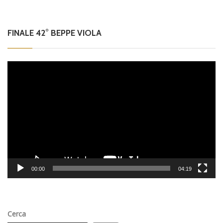
FINALE 42° BEPPE VIOLA
Video
Player
00:00
04:19
Cerca