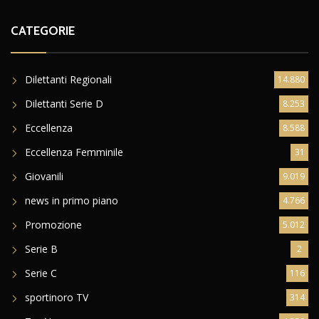
CATEGORIE
Dilettanti Regionali
14.880
Dilettanti Serie D
8.253
Eccellenza
8.588
Eccellenza Femminile
31
Giovanili
9.019
news in primo piano
4.766
Promozione
5.012
Serie B
2
Serie C
116
sportinoro TV
314