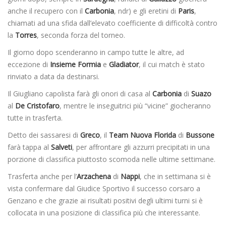
anche il recupero con il
Carbonia
, ndr) e gli eretini di
Paris
,
chiamati ad una sfida dall’elevato coefficiente di difficoltà contro
la
Torres
, seconda forza del torneo.
Il giorno dopo scenderanno in campo tutte le altre, ad
eccezione di
Insieme Formia
e
Gladiator
, il cui match è stato
rinviato a data da destinarsi.
Il Giugliano capolista farà gli onori di casa al
Carbonia
di
Suazo
al
De Cristofaro
, mentre le inseguitrici più “vicine” giocheranno
tutte in trasferta.
Detto dei sassaresi di
Greco
, il
Team Nuova Florida
di
Bussone
farà tappa al
Salveti
, per affrontare gli azzurri precipitati in una
porzione di classifica piuttosto scomoda nelle ultime settimane.
Trasferta anche per l’
Arzachena
di
Nappi
, che in settimana si è
vista confermare dal Giudice Sportivo il successo corsaro a
Genzano e che grazie ai risultati positivi degli ultimi turni si è
collocata in una posizione di classifica più che interessante.