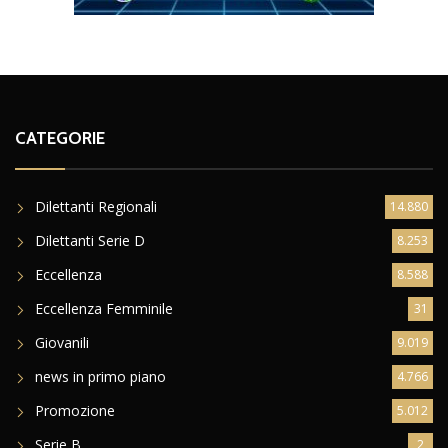
CATEGORIE
Dilettanti Regionali
14.880
Dilettanti Serie D
8.253
Eccellenza
8.588
Eccellenza Femminile
31
Giovanili
9.019
news in primo piano
4.766
Promozione
5.012
Serie B
2