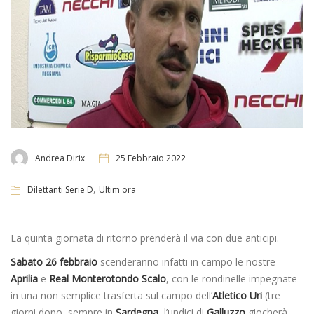
Andrea Dirix
25 Febbraio 2022
,
Dilettanti Serie D
Ultim'ora
La quinta giornata di ritorno prenderà il via con due anticipi.
Sabato 26 febbraio
scenderanno infatti in campo le nostre
Aprilia
e
Real Monterotondo Scalo
, con le rondinelle impegnate
in una non semplice trasferta sul campo dell’
Atletico Uri
(tre
giorni dopo, sempre in
Sardegna
, l’undici di
Galluzzo
giocherà