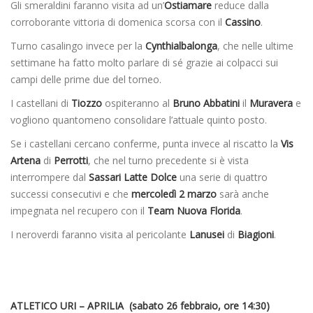
Gli smeraldini faranno visita ad un’
Ostiamare
reduce dalla
corroborante vittoria di domenica scorsa con il
Cassino
.
Turno casalingo invece per la
Cynthialbalonga
, che nelle ultime
settimane ha fatto molto parlare di sé grazie ai colpacci sui
campi delle prime due del torneo.
I castellani di
Tiozzo
ospiteranno al
Bruno Abbatini
il
Muravera
e
vogliono quantomeno consolidare l’attuale quinto posto.
Se i castellani cercano conferme, punta invece al riscatto la
Vis
Artena
di
Perrotti
, che nel turno precedente si è vista
interrompere dal
Sassari Latte Dolce
una serie di quattro
successi consecutivi e che
mercoledì 2 marzo
sarà anche
impegnata nel recupero con il
Team Nuova Florida
.
I neroverdi faranno visita al pericolante
Lanusei
di
Biagioni
.
ATLETICO URI – APRILIA (sabato 26 febbraio, ore 14:30)