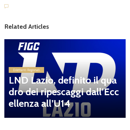
Related Articles
Dilettanti Regionali
LND Lazio, definito il qua
dro dei ripescaggi dall’Ecc
ellenza all’U14