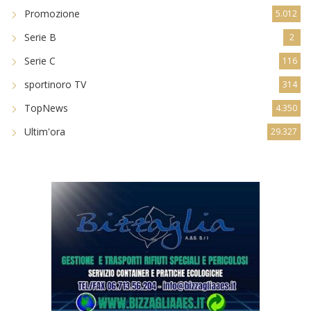
Promozione
5.012
Serie B
2
Serie C
116
sportinoro TV
314
TopNews
4.350
Ultim'ora
29.327