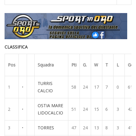
CLASSIFICA
Pos
Squadra
Pti
G.
W
T
L
Goa
TURRIS
1
•
58
24
17
7
0
61
CALCIO
OSTIA MARE
2
•
51
24
15
6
3
42
LIDOCALCIO
3
•
TORRES
47
24
13
8
3
41