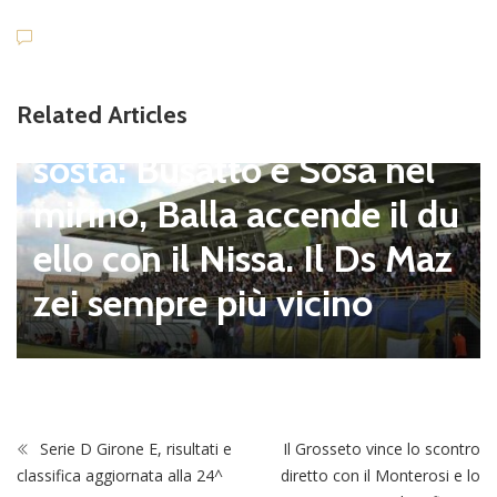
Dilettanti Serie D
Viterbese (Certosa V. Cam
Related Articles
pagnano), mercato senza
sosta: Busatto e Sosa nel
mirino, Balla accende il du
ello con il Nissa. Il Ds Maz
zei sempre più vicino
Serie D Girone E, risultati e
Il Grosseto vince lo scontro
classifica aggiornata alla 24^
diretto con il Monterosi e lo