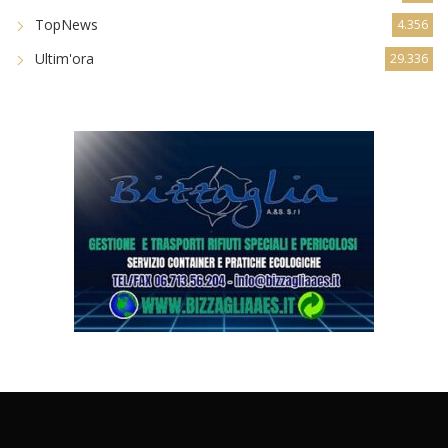
TopNews
4.356
Ultim'ora
29.336