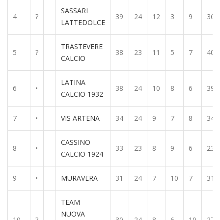
SASSARI
4
?
39
24
12
3
9
36
LATTEDOLCE
TRASTEVERE
5
?
38
23
11
5
7
40
CALCIO
LATINA
6
•
38
24
10
8
6
39
CALCIO 1932
7
•
VIS ARTENA
34
24
9
7
8
34
CASSINO
8
•
33
23
8
9
6
23
CALCIO 1924
9
•
MURAVERA
31
24
7
10
7
31
TEAM
NUOVA
10
?
30
24
8
6
10
27