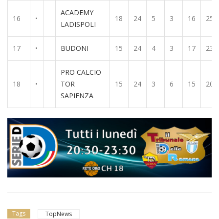
ACADEMY
16
•
18
24
5
3
16
25
LADISPOLI
17
•
BUDONI
15
24
4
3
17
23
PRO CALCIO
18
•
TOR
15
24
3
6
15
20
SAPIENZA
Tags
TopNews