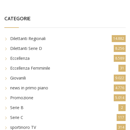
CATEGORIE
Dilettanti Regionali
14.882
Dilettanti Serie D
8.256
Eccellenza
8.589
Eccellenza Femminile
31
Giovanili
9.022
news in primo piano
4.776
Promozione
5.014
Serie B
2
Serie C
117
sportinoro TV
314