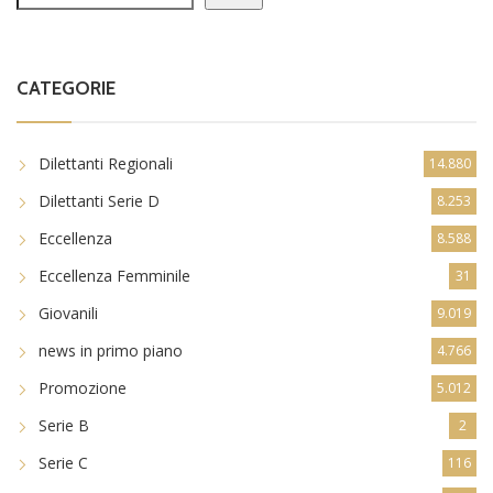
CATEGORIE
Dilettanti Regionali
14.880
Dilettanti Serie D
8.253
Eccellenza
8.588
Eccellenza Femminile
31
Giovanili
9.019
news in primo piano
4.766
Promozione
5.012
Serie B
2
Serie C
116