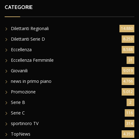
CATEGORIE
Dilettanti Regionali
14.880
Dilettanti Serie D
8.253
Eccellenza
8.588
Eccellenza Femminile
31
Giovanili
9.019
news in primo piano
4.766
Promozione
5.012
Serie B
2
Serie C
116
sportinoro TV
314
TopNews
4.350