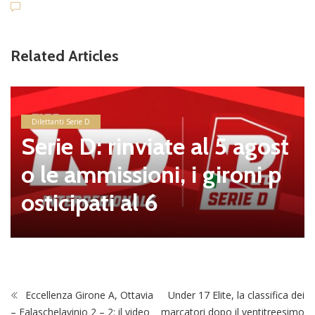
Related Articles
Dilettanti Serie D
Serie D: rinviate al 5 agost
o le ammissioni, i gironi p
osticipati al 6
Eccellenza Girone A, Ottavia
Under 17 Elite, la classifica dei
– Falaschelavinio 2 – 2: il video
marcatori dopo il ventitreesimo