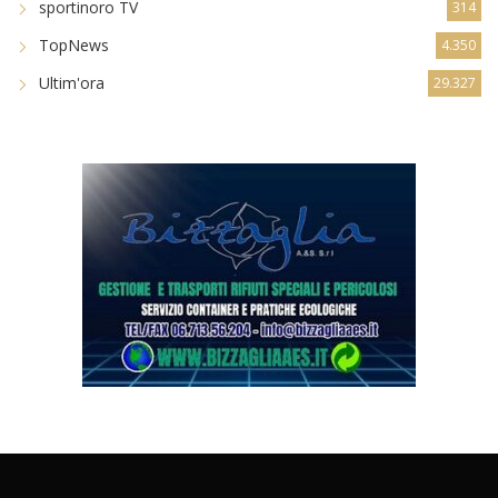
sportinoro TV
314
TopNews
4.350
Ultim'ora
29.327