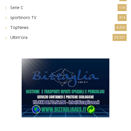
Serie C
116
sportinoro TV
314
TopNews
4.350
Ultim'ora
29.327