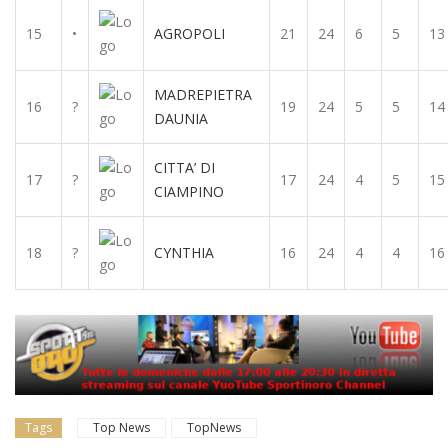
15
•
AGROPOLI
21
24
6
5
13
MADREPIETRA
16
?
19
24
5
5
14
DAUNIA
CITTA’ DI
17
?
17
24
4
5
15
CIAMPINO
18
?
CYNTHIA
16
24
4
4
16
Tags
Top News
TopNews