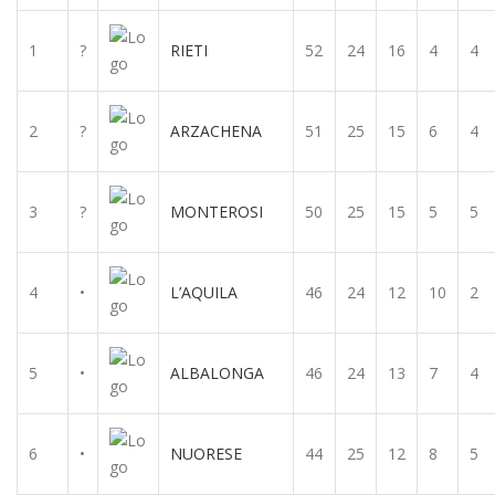
1
?
RIETI
52
24
16
4
4
2
?
ARZACHENA
51
25
15
6
4
3
?
MONTEROSI
50
25
15
5
5
4
•
L’AQUILA
46
24
12
10
2
5
•
ALBALONGA
46
24
13
7
4
6
•
NUORESE
44
25
12
8
5