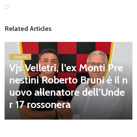
Related Articles
Giovanili
Vjs Velletri, l’ex Monti Pre
nestini Roberto Bruni è il n
uovo allenatore dell’Unde
r 17 rossonera