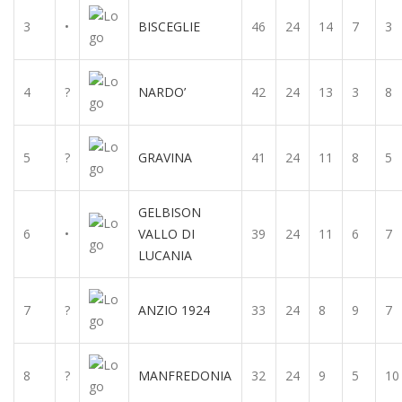
3
•
BISCEGLIE
46
24
14
7
3
4
?
NARDO’
42
24
13
3
8
5
?
GRAVINA
41
24
11
8
5
GELBISON
6
•
VALLO DI
39
24
11
6
7
LUCANIA
7
?
ANZIO 1924
33
24
8
9
7
8
?
MANFREDONIA
32
24
9
5
10