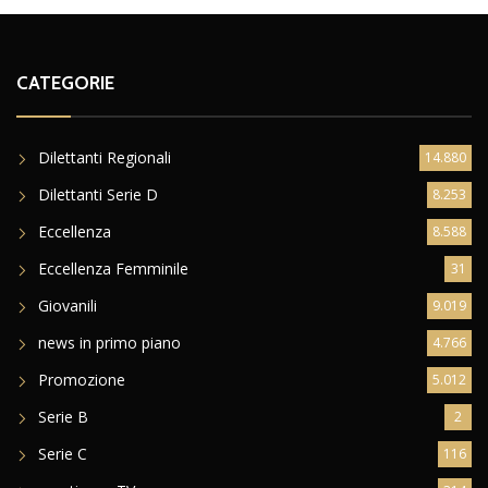
CATEGORIE
Dilettanti Regionali
14.880
Dilettanti Serie D
8.253
Eccellenza
8.588
Eccellenza Femminile
31
Giovanili
9.019
news in primo piano
4.766
Promozione
5.012
Serie B
2
Serie C
116