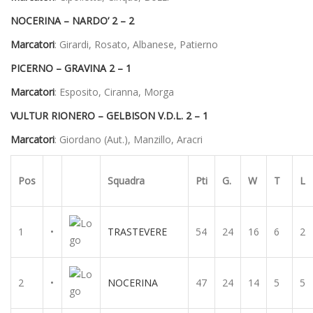
NOCERINA – NARDO’ 2 – 2
Marcatori
: Girardi, Rosato, Albanese, Patierno
PICERNO – GRAVINA 2 – 1
Marcatori
: Esposito, Ciranna, Morga
VULTUR RIONERO – GELBISON V.D.L. 2 – 1
Marcatori
: Giordano (Aut.), Manzillo, Aracri
Pos
Squadra
Pti
G.
W
T
L
1
•
TRASTEVERE
54
24
16
6
2
2
•
NOCERINA
47
24
14
5
5