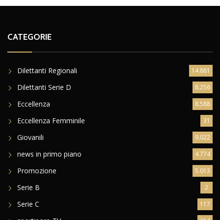
CATEGORIE
Dilettanti Regionali
14.881
Dilettanti Serie D
8.256
Eccellenza
8.588
Eccellenza Femminile
31
Giovanili
9.022
news in primo piano
4.774
Promozione
5.013
Serie B
2
Serie C
117
sportinoro TV
314
TopNews
4.355
Ultim'ora
29.334