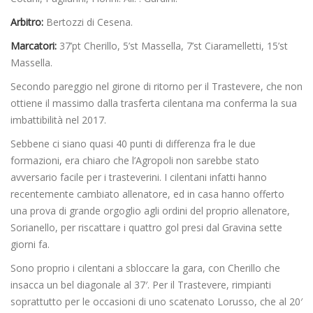
Arbitro:
Bertozzi di Cesena.
Marcatori:
37’pt Cherillo, 5’st Massella, 7’st Ciaramelletti, 15’st
Massella.
Secondo pareggio nel girone di ritorno per il Trastevere, che non
ottiene il massimo dalla trasferta cilentana ma conferma la sua
imbattibilità nel 2017.
Sebbene ci siano quasi 40 punti di differenza fra le due
formazioni, era chiaro che l’Agropoli non sarebbe stato
avversario facile per i trasteverini. I cilentani infatti hanno
recentemente cambiato allenatore, ed in casa hanno offerto
una prova di grande orgoglio agli ordini del proprio allenatore,
Sorianello, per riscattare i quattro gol presi dal Gravina sette
giorni fa.
Sono proprio i cilentani a sbloccare la gara, con Cherillo che
insacca un bel diagonale al 37′. Per il Trastevere, rimpianti
soprattutto per le occasioni di uno scatenato Lorusso, che al 20′