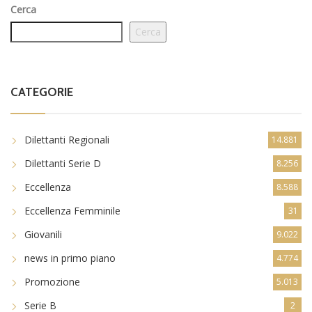
CATEGORIE
Dilettanti Regionali
14.881
Dilettanti Serie D
8.256
Eccellenza
8.588
Eccellenza Femminile
31
Giovanili
9.022
news in primo piano
4.774
Promozione
5.013
Serie B
2
Serie C
117
sportinoro TV
314