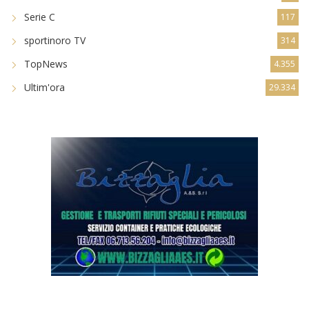
TopNews
4.355
Ultim'ora
29.334