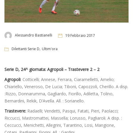
Alessandro Bastianelli
19 Febbraio 2017
,
Dilettanti Serie D
Ultim'ora
Serie D, 24^ giornata: Agropoli – Trastevere 2 – 2
Agropoli
: Cotticelli; Annese, Ferrara, Ciaramelletti, Amelio;
Chiariello, Veneroso, De Lucia; Tiboni, Capozzoli, Cherillo. A disp.
:Rizzo, Donnarumma, Gagliardo, Fiorillo, Adiletta, Tolino,
Bernardini, Rekik, D’Avella. All. : Sorianello.
Trastevere:
Radaelli; Vendetti, Pasqui, Fatati, Pieri, Paolacci;
Riccucci, Mastromattei, Massella; Lorusso, Pagliaroli. A disp. :
Ceccucci, Menichetti, Allegrini, Tarantino, Losi, Mangione,
Cotani, Pagliarini, Fiorini. All. : Gardini.