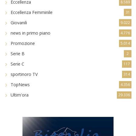
Eccellenza
8.589
Eccellenza Femminile
31
Giovanili
9.022
news in primo piano
4.776
Promozione
5.014
Serie B
2
Serie C
117
sportinoro TV
314
TopNews
4.356
Ultim'ora
29.336