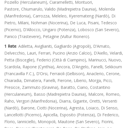
Poziello (Herculaneum), Ciaramelletti, Montuori,
Pastore, Chiumarulo, Valido (Madrepietra Daunia), Molenda
(Manfredonia), Carrozza, Meleleo, Kyeremateng (Nardò), Di
Pietro, Milani, Nohman (Nocerina), De Luca, Pisani, Tedesco
(Picerno), D’Allocco, Ungaro (Potenza), Lobosco (San Severo),
Panico (Trastevere), Petagine (Vultur Rionero).
1 Rete
: Adiletta, Aviglianiti, Gagliardo (Agropoli), D’Amato,
Delvecchio, Lauri, Ferrari, Pucino (Anzio Calcio), D’Aiello, Velardi,
Petta (Bisceglie), Federici (Città di Ciampino), Marinucci, Nuovo,
Scardola, Rapone (Cynthia), Ancora, D’Angelo, Fanelli, Sekkoum
(Francavilla F.C.), D’Orsi, Ferraioli (Gelbison), Anaclerio, Cerone,
Chiaradia, Dimatera, Fanelli, Fierone, Liberio, Morga, Picci,
Presicce, Zammuto (Gravina), Baratto, Ciano, Costantino
(Herculaneum), Basso (Madrepietra Daunia), Malcore, Romeo,
Raho, Vergori (Manfredonia), Diarra, Gigante, Oretti, Versenti
(Nardò), Barone, Ciotti (Nocerina), Agresta, Loiaco, Di Senso,
Lancellotti (Picerno), Apicella, Esposito (Potenza), Di Federico,
Florio, Ianniciello, Monopoli, Mautone (San Severo), Fiorini,