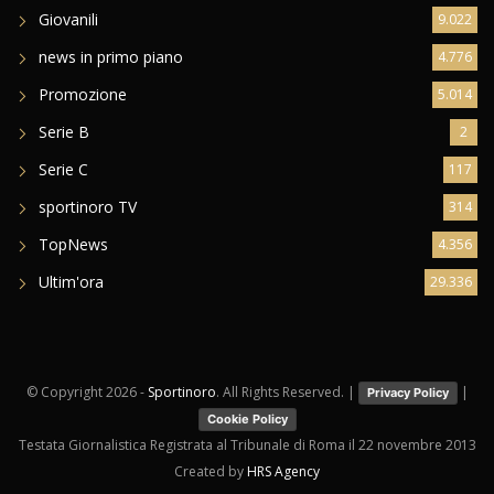
Giovanili
9.022
news in primo piano
4.776
Promozione
5.014
Serie B
2
Serie C
117
sportinoro TV
314
TopNews
4.356
Ultim'ora
29.336
© Copyright
2026 -
Sportinoro
. All Rights Reserved. |
|
Privacy Policy
Cookie Policy
Testata Giornalistica Registrata al Tribunale di Roma il 22 novembre 2013
Created by
HRS Agency