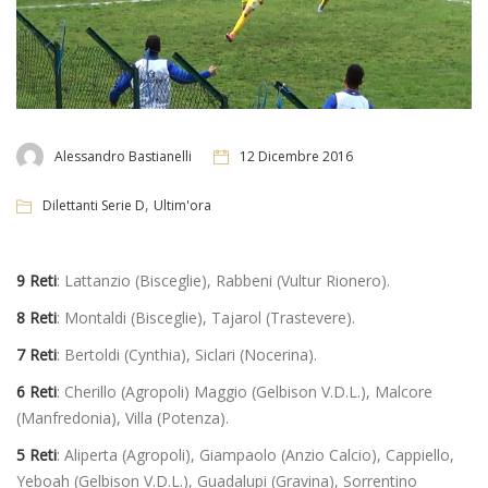
Alessandro Bastianelli
12 Dicembre 2016
,
Dilettanti Serie D
Ultim'ora
9 Reti
: Lattanzio (Bisceglie), Rabbeni (Vultur Rionero).
8 Reti
: Montaldi (Bisceglie), Tajarol (Trastevere).
7 Reti
: Bertoldi (Cynthia), Siclari (Nocerina).
6 Reti
: Cherillo (Agropoli) Maggio (Gelbison V.D.L.), Malcore
(Manfredonia), Villa (Potenza).
5 Reti
: Aliperta (Agropoli), Giampaolo (Anzio Calcio), Cappiello,
Yeboah (Gelbison V.D.L.), Guadalupi (Gravina), Sorrentino