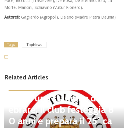
Pace, Riccucci (Trastevere), De Rosa, De Stefano, Ioio, La
Morte, Mancini, Schiavino (Vultur Rionero).
Autoreti:
Gagliardo (Agropoli), Daleno (Madre Pietra Daunia)
Tags
TopNews
Related Articles
news in primo piano
Tolfa, una stagione da cel
ebrare: il club festeggia 8
0 anni e prepara il 25° ca