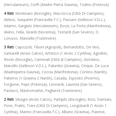
(Herculaneum), Cioffi (Madre Pietra Daunia), Todino (Potenza).
4 Reti
: Montinaro (Bisceglie), Macciocca (Città Di Ciampino),
Aleksic, Gasparini (Francavilla F.C.), Passaro (Gelbison V.D.L.),
Adamo, Gargiulo (Herculaneum), Bozzi, La Porta (Manfredonia),
Alvino, Fella, Girardi (Nocerina), Testardi (San Severo), D.
Lorusso, Massella (Trastevere).
3 Reti
: Capozzoli, Tiboni (Agropoli), Bernardotto, De Vivo,
Santarelli (Anzio Calcio), Artistico (1 Anzio 2 Cynthia), Agodirin,
Risolo (Bisceglie), Carnevali (Città di Ciampino), Giordano,
Manzillo (Gelbison V.D.L.), Palumbo (Gravina), Cinque, De Luca
(Madrepietra Daunia), Coccia (Manfredonia), Corvino (Nardò),
Patierno (1 Gravina 2 Nardò), Casada, Esposito (Picerno),
Forgione, Pepe (Potenza), Leonardi, Lauriola (San Severo),
Paolacci, Mastromattei, Pagliaroli (Trastevere).
2 Reti
: Silvagni (Anzio Calcio), Partipilo (Bisceglie), Bosi, Damiani,
Fiore, Pralini, Trani (Città Di Ciampino), Longobardi (1 Anzio 1
Cynthia), Marino (Francavilla F.C.), Albano (Gravina), Pianese,