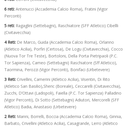
6 reti:
Antenucci (Accademia Calcio Roma), Fratini (Vigor
Perconti)
5 reti:
Ragaglini (Settebagni), Raschiatore (SFF Atletico) Cibellli
(Civitavecchia)
4 Reti:
De Marco, Guida (Accademia Calcio Roma), Orlanno
(Atletico Acilia), Porfiri (Certosa), De Logu (Civitavecchia), Cocco
(Nuova Tor Tre Teste), Bortoloni, Della Porta Pietripaoli (P.C.
Tor Sapienza), Cameo (Settebagni) Raschiatore (Sff Atletico),
Taormina, Perozzi (Vigor Perconti), Bonifaci (Urbetevere)
3 Reti:
Crivellini, Camerini (Atletico Acilia), Visentin, Di Rito
(Atletico San Basilio),Sheric (Boreale), Ceccarelli (Civitavecchia),
Zucchi, D’Ottavi (Ladispoli), Faiella (P.C. Tor Sapienza) Palladino
(Vigor Perconti), Di Sotto (Settebagni) Adiutori, Mercorelli (SFF
Atletico) Badia, Anastasio (Urbetevere)
2 Reti:
Manni, Borrelli, Boccia (Accademia Calcio Roma), Ginnia,
Barbato, Crivellini (Atletico Acilia), Casagrande, Lerro (Atletico