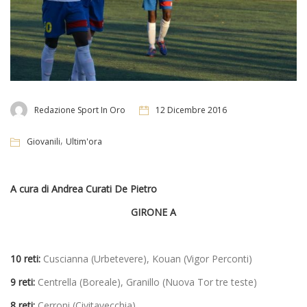
Redazione Sport In Oro
12 Dicembre 2016
,
Giovanili
Ultim'ora
A cura di Andrea Curati De Pietro
GIRONE A
10 reti:
Cuscianna (Urbetevere), Kouan (Vigor Perconti)
9 reti:
Centrella (Boreale), Granillo (Nuova Tor tre teste)
8 reti:
Cerroni (Civitavecchia)