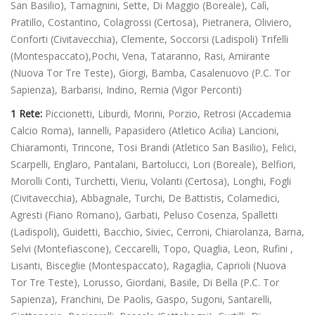
San Basilio), Tamagnini, Sette, Di Maggio (Boreale), Calì,
Pratillo, Costantino, Colagrossi (Certosa), Pietranera, Oliviero,
Conforti (Civitavecchia), Clemente, Soccorsi (Ladispoli) Trifelli
(Montespaccato),Pochi, Vena, Tataranno, Rasi, Amirante
(Nuova Tor Tre Teste), Giorgi, Bamba, Casalenuovo (P.C. Tor
Sapienza), Barbarisi, Indino, Remia (Vigor Perconti)
1 Rete:
Piccionetti, Liburdi, Morini, Porzio, Retrosi (Accademia
Calcio Roma), Iannelli, Papasidero (Atletico Acilia) Lancioni,
Chiaramonti, Trincone, Tosi Brandi (Atletico San Basilio), Felici,
Scarpelli, Englaro, Pantalani, Bartolucci, Lori (Boreale), Belfiori,
Morolli Conti, Turchetti, Vieriu, Volanti (Certosa), Longhi, Fogli
(Civitavecchia), Abbagnale, Turchi, De Battistis, Colamedici,
Agresti (Fiano Romano), Garbati, Peluso Cosenza, Spalletti
(Ladispoli), Guidetti, Bacchio, Siviec, Cerroni, Chiarolanza, Barna,
Selvi (Montefiascone), Ceccarelli, Topo, Quaglia, Leon, Rufini ,
Lisanti, Bisceglie (Montespaccato), Ragaglia, Caprioli (Nuova
Tor Tre Teste), Lorusso, Giordani, Basile, Di Bella (P.C. Tor
Sapienza), Franchini, De Paolis, Gaspo, Sugoni, Santarelli,