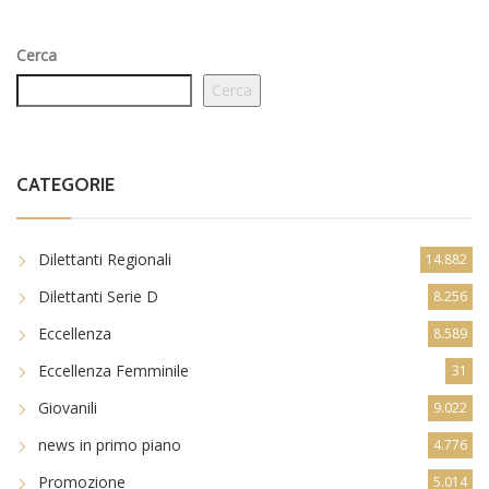
Cerca
Cerca
CATEGORIE
Dilettanti Regionali
14.882
Dilettanti Serie D
8.256
Eccellenza
8.589
Eccellenza Femminile
31
Giovanili
9.022
news in primo piano
4.776
Promozione
5.014