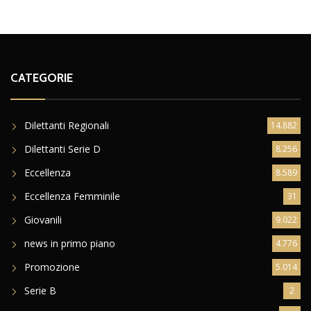
CATEGORIE
Dilettanti Regionali
14.882
Dilettanti Serie D
8.256
Eccellenza
8.589
Eccellenza Femminile
31
Giovanili
9.022
news in primo piano
4.776
Promozione
5.014
Serie B
2