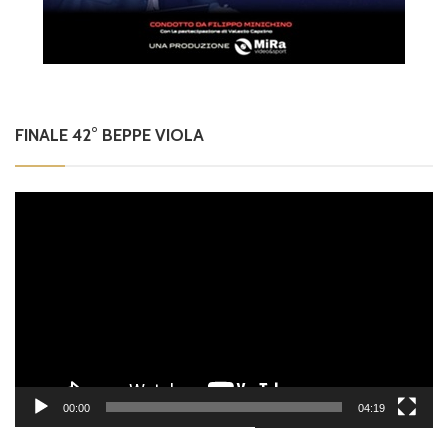
FINALE 42° BEPPE VIOLA
Video
Player
00:00
04:19