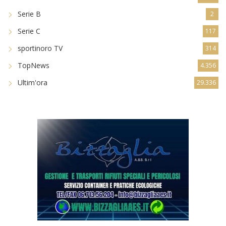
Serie B
2
Serie C
117
sportinoro TV
314
TopNews
4.356
Ultim'ora
29.336