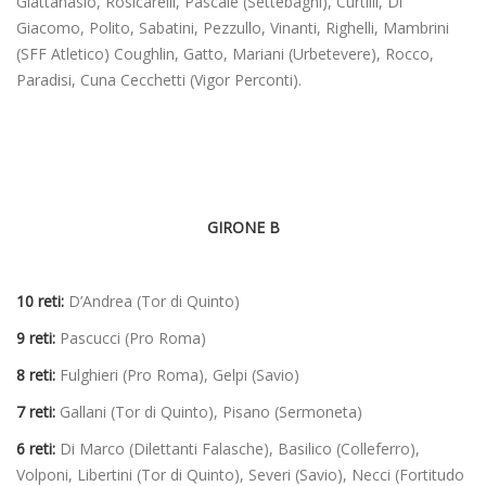
Giattanasio, Rosicarelli, Pascale (Settebagni), Curtilli, Di
Giacomo, Polito, Sabatini, Pezzullo, Vinanti, Righelli, Mambrini
(SFF Atletico) Coughlin, Gatto, Mariani (Urbetevere), Rocco,
Paradisi, Cuna Cecchetti (Vigor Perconti).
GIRONE B
10 reti:
D’Andrea (Tor di Quinto)
9 reti:
Pascucci (Pro Roma)
8 reti:
Fulghieri (Pro Roma), Gelpi (Savio)
7 reti:
Gallani (Tor di Quinto), Pisano (Sermoneta)
6 reti:
Di Marco (Dilettanti Falasche), Basilico (Colleferro),
Volponi, Libertini (Tor di Quinto), Severi (Savio), Necci (Fortitudo