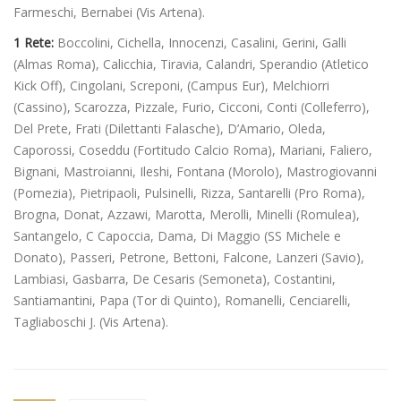
Farmeschi, Bernabei (Vis Artena).
1 Rete:
Boccolini, Cichella, Innocenzi, Casalini, Gerini, Galli
(Almas Roma), Calicchia, Tiravia, Calandri, Sperandio (Atletico
Kick Off), Cingolani, Screponi, (Campus Eur), Melchiorri
(Cassino), Scarozza, Pizzale, Furio, Cicconi, Conti (Colleferro),
Del Prete, Frati (Dilettanti Falasche), D’Amario, Oleda,
Caporossi, Coseddu (Fortitudo Calcio Roma), Mariani, Faliero,
Bignani, Mastroianni, Ileshi, Fontana (Morolo), Mastrogiovanni
(Pomezia), Pietripaoli, Pulsinelli, Rizza, Santarelli (Pro Roma),
Brogna, Donat, Azzawi, Marotta, Merolli, Minelli (Romulea),
Santangelo, C Capoccia, Dama, Di Maggio (SS Michele e
Donato), Passeri, Petrone, Bettoni, Falcone, Lanzeri (Savio),
Lambiasi, Gasbarra, De Cesaris (Semoneta), Costantini,
Santiamantini, Papa (Tor di Quinto), Romanelli, Cenciarelli,
Tagliaboschi J. (Vis Artena).