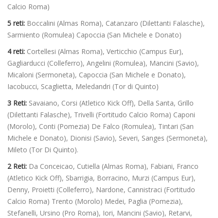
Calcio Roma)
5 reti:
Boccalini (Almas Roma), Catanzaro (Dilettanti Falasche),
Sarmiento (Romulea) Capoccia (San Michele e Donato)
4 reti:
Cortellesi (Almas Roma), Verticchio (Campus Eur),
Gagliarducci (Colleferro), Angelini (Romulea), Mancini (Savio),
Micaloni (Sermoneta), Capoccia (San Michele e Donato),
Iacobucci, Scaglietta, Meledandri (Tor di Quinto)
3 Reti:
Savaiano, Corsi (Atletico Kick Off), Della Santa, Grillo
(Dilettanti Falasche), Trivelli (Fortitudo Calcio Roma) Caponi
(Morolo), Conti (Pomezia) De Falco (Romulea), Tintari (San
Michele e Donato), Dionisi (Savio), Severi, Sanges (Sermoneta),
Mileto (Tor Di Quinto).
2 Reti:
Da Conceicao, Cutiella (Almas Roma), Fabiani, Franco
(Atletico Kick Off), Sbarrigia, Borracino, Murzi (Campus Eur),
Denny, Proietti (Colleferro), Nardone, Cannistraci (Fortitudo
Calcio Roma) Trento (Morolo) Medei, Paglia (Pomezia),
Stefanelli, Ursino (Pro Roma), Iori, Mancini (Savio), Retarvi,