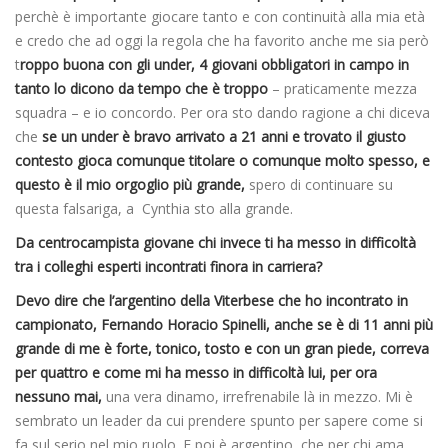
perchè è importante giocare tanto e con continuità alla mia età
e credo che ad oggi la regola che ha favorito anche me sia però
t
roppo buona con gli under, 4 giovani obbligatori in campo in
tanto lo dicono da tempo che è troppo
– praticamente mezza
squadra – e io concordo. Per ora sto dando ragione a chi diceva
che
se un under è bravo arrivato a 21 anni e trovato il giusto
contesto gioca comunque titolare o comunque molto spesso, e
questo è il mio orgoglio più grande,
spero di continuare su
questa falsariga, a Cynthia sto alla grande.
Da centrocampista giovane chi invece ti ha messo in difficoltà
tra i colleghi esperti incontrati finora in carriera?
Devo dire che l’argentino della Viterbese che ho incontrato in
campionato, Fernando Horacio Spinelli, anche se è di 11 anni più
grande di me è forte, tonico, tosto e con un gran piede, correva
per quattro e come mi ha messo in difficoltà lui, per ora
nessuno mai,
una vera dinamo, irrefrenabile là in mezzo. Mi è
sembrato un leader da cui prendere spunto per sapere come si
fa sul serio nel mio ruolo. E poi è argentino, che per chi ama