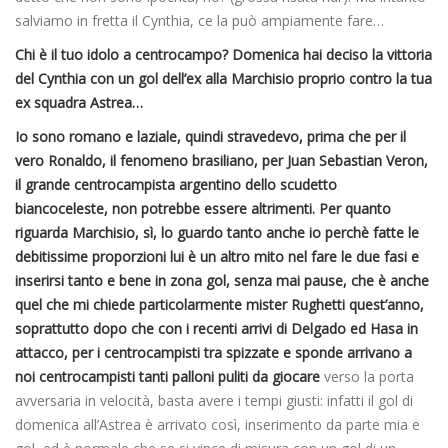
salviamo in fretta il Cynthia, ce la può ampiamente fare…
Chi è il tuo idolo a centrocampo? Domenica hai deciso la vittoria
del Cynthia con un gol dell’ex alla Marchisio proprio contro la tua
ex squadra Astrea…
Io sono romano e laziale, quindi stravedevo, prima che per il
vero Ronaldo, il fenomeno brasiliano, per Juan Sebastian Veron,
il grande centrocampista argentino dello scudetto
biancoceleste, non potrebbe essere altrimenti. Per quanto
riguarda Marchisio, sì, lo guardo tanto anche io perchè fatte le
debitissime proporzioni lui è un altro mito nel fare le due fasi e
inserirsi tanto e bene in zona gol, senza mai pause, che è anche
quel che mi chiede particolarmente mister Rughetti quest’anno,
soprattutto dopo che con i recenti arrivi di Delgado ed Hasa in
attacco, per i centrocampisti tra spizzate e sponde arrivano a
noi centrocampisti tanti palloni puliti da giocare
verso la porta
avversaria in velocità, basta avere i tempi giusti: infatti il gol di
domenica all’Astrea è arrivato così, inserimento da parte mia e