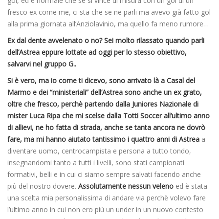
gol, ed è normale che se si vince di misura con un gol di un
fresco ex come me, ci sta che se ne parli ma avevo già fatto gol
alla prima giornata all’Anziolavinio, ma quello fa meno rumore…
Ex dal dente avvelenato o no? Sei molto rilassato quando parli
dell’Astrea eppure lottate ad oggi per lo stesso obiettivo,
salvarvi nel gruppo G..
Si è vero, ma io come ti dicevo, sono arrivato là a Casal del
Marmo e dei “ministeriali” dell’Astrea sono anche un ex grato,
oltre che fresco, perchè partendo dalla Juniores Nazionale di
mister Luca Ripa che mi scelse dalla Totti Soccer all’ultimo anno
di allievi, ne ho fatta di strada, anche se tanta ancora ne dovrò
fare, ma mi hanno aiutato tantissimo i quattro anni di Astrea
a
diventare uomo, centrocampista e persona a tutto tondo,
insegnandomi tanto a tutti i livelli, sono stati campionati
formativi, belli e in cui ci siamo sempre salvati facendo anche
più del nostro dovere.
Assolutamente nessun veleno
ed è stata
una scelta mia personalissima di andare via perchè volevo fare
l’ultimo anno in cui non ero più un under in un nuovo contesto