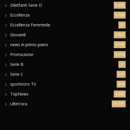
Dilettanti Serie D
8.256
Eccellenza
8.588
Eccellenza Femminile
31
Giovanili
9.022
news in primo piano
4.775
Promozione
5.014
Serie B
2
Serie C
117
sportinoro TV
314
TopNews
4.355
Ultim'ora
29.335