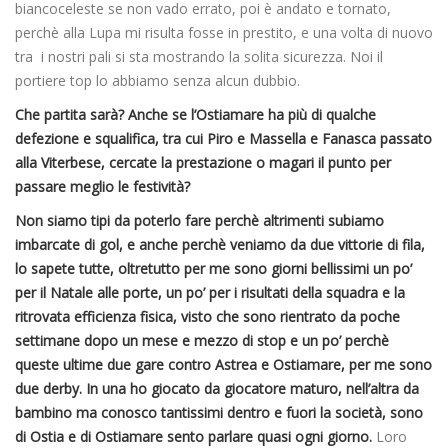
biancoceleste se non vado errato, poi è andato e tornato,
perchè alla Lupa mi risulta fosse in prestito, e una volta di nuovo
tra i nostri pali si sta mostrando la solita sicurezza. Noi il
portiere top lo abbiamo senza alcun dubbio.
Che partita sarà? Anche se l’Ostiamare ha più di qualche
defezione e squalifica, tra cui Piro e Massella e Fanasca passato
alla Viterbese, cercate la prestazione o magari il punto per
passare meglio le festività?
Non siamo tipi da poterlo fare perchè altrimenti subiamo
imbarcate di gol, e anche perchè veniamo da due vittorie di fila,
lo sapete tutte, oltretutto per me sono giorni bellissimi un po’
per il Natale alle porte, un po’ per i risultati della squadra e la
ritrovata efficienza fisica, visto che sono rientrato da poche
settimane dopo un mese e mezzo di stop e un po’ perchè
queste ultime due gare contro Astrea e Ostiamare, per me sono
due derby. In una ho giocato da giocatore maturo, nell’altra da
bambino ma conosco tantissimi dentro e fuori la società, sono
di Ostia e di Ostiamare sento parlare quasi ogni giorno.
Loro