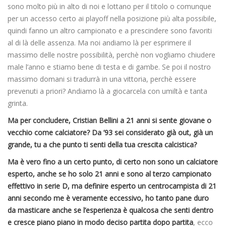
sono molto più in alto di noi e lottano per il titolo o comunque
per un accesso certo ai playoff nella posizione più alta possibile,
quindi fanno un altro campionato e a prescindere sono favoriti
al di là delle assenza. Ma noi andiamo là per esprimere il
massimo delle nostre possibilità, perchè non vogliamo chiudere
male l’anno e stiamo bene di testa e di gambe. Se poi il nostro
massimo domani si tradurrà in una vittoria, perchè essere
prevenuti a priori? Andiamo là a giocarcela con umiltà e tanta
grinta.
Ma per concludere, Cristian Bellini a 21 anni si sente giovane o
vecchio come calciatore? Da ’93 sei considerato già out, già un
grande, tu a che punto ti senti della tua crescita calcistica?
Ma è vero fino a un certo punto, di certo non sono un calciatore
esperto, anche se ho solo 21 anni e sono al terzo campionato
effettivo in serie D, ma definire esperto un centrocampista di 21
anni secondo me è veramente eccessivo, ho tanto pane duro
da masticare anche se l’esperienza è qualcosa che senti dentro
e cresce piano piano in modo deciso partita dopo partita
, ecco