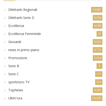
Dilettanti Regionali
14.881
Dilettanti Serie D
8.256
Eccellenza
8.588
Eccellenza Femminile
31
Giovanili
9.022
news in primo piano
4.775
Promozione
5.014
Serie B
2
Serie C
117
sportinoro TV
314
TopNews
4.355
Ultim'ora
29.335