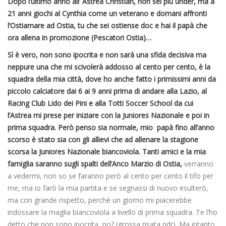
Dopo l’ultimo anno all’ Astrea Christian, non sei più under, ma a
21 anni giochi al Cynthia come un veterano e domani affronti
l’Ostiamare ad Ostia, tu che sei ostiense doc e hai il papà che
ora allena in promozione (Pescatori Ostia)…
Sì è vero, non sono ipocrita e non sarà una sfida decisiva ma
neppure una che mi scivolerà addosso al cento per cento, è la
squadra della mia città, dove ho anche fatto i primissimi anni da
piccolo calciatore dai 6 ai 9 anni prima di andare alla Lazio, al
Racing Club Lido dei Pini e alla Totti Soccer School da cui
l’Astrea mi prese per iniziare con la Juniores Nazionale e poi in
prima squadra. Però penso sia normale, mio papà fino all’anno
scorso è stato sia con gli allievi che ad allenare la stagione
scorsa la Juniores Nazionale biancoviola. Tanti amici e la mia
famiglia saranno sugli spalti dell’Anco Marzio di Ostia,
verranno
a vedermi, non so se faranno però al cento per cento il tifo per
me, ma io farò la mia partita e se segnassi di nuovo esulterò,
ma con grande rispetto, perchè un giorno mi piacerebbe
indossare la maglia biancoviola a livello di prima squadra. Te l’ho
detto che non sono ipocrita, no? (grossa risata ndr). Ma intanto