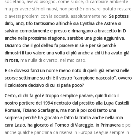
societario, avevo bisogno, come si dice, di cambiare ambiente
ma per avere stimoli nuovi, non perchè non sarei potuto restare
o avessi problemi con la società, assolutamente no.
Se potessi
dirlo, anzi, tifo tantissimo affinchè sia Cynthia che Astrea si
salvino comodamente e presto e rimangano a braccetto in D
anche nella prossima stagione, sarebbe una gioia aggiuntiva.
Diciamo che il gol dell’ex fa piacere in sè e per sè perchè
dimostri il tuo valore una volta di più anche a chi ti ha avuto già
in rosa,
ma nulla di diverso, nel mio caso.
E se dovessi farci un nome meno noto di quelli già emersi nelle
scorse settimane su chi è il vostro “campione nascosto”, ovvero
il calciatore decisivo di cui si parla poco?
Certo, di chi fa gol è troppo semplice parlare, quindi dico il
nostro portiere del 1994 rientrato dal prestito alla Lupa Castelli
Romani, Tiziano Scarfagna, ma non è poi così tanto una
sorpresa perchè ha giocato e fatto la trafila anche nella mia
cara Lazio, ha giocato al Torneo di Viareggio, in Primavera
e poi
anche qualche panchina da riserva in Europa League sempre in