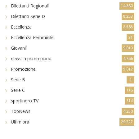
Dilettanti Regionali
14.880
Dilettanti Serie D
8.253
Eccellenza
8.588
Eccellenza Femminile
31
Giovanili
9.019
news in primo piano
4.766
Promozione
5.012
Serie B
2
Serie C
116
sportinoro TV
314
TopNews
4.350
Ultim'ora
29.327