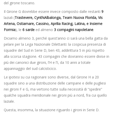
del girone toscano.
Il Girone G dovrebbe essere invece composto dalle restanti
9
laziali (
Trastevere, CynthiAlbalonga, Team Nuova Florida, Vis
Artena, Ostiamare, Cassino, Aprilia Racing, Latina, e Insieme
Formia
), le
6 sarde
ed almeno
3 compagini napoletane
.
Diciamo almeno 3, perché quest’anno ci sarà una bella gatta da
pelare per la Lega Nazionale Dilettanti: la cospicua presenza di
squadre del Sud in Serie D, ben 43, addirittura 5 in più rispetto
alla scorsa stagione. 43 compagini che dovranno essere divise in
più dei canonici due gironi, l’H e l’I, da 10 anni a totale
appannaggio del sud calcisticico.
Le ipotesi su cui ragionare sono diverse, dal Girone H a 20
squadre sino a una distribuzione delle campane e delle pugliesi
nei gironi F e G, ma vertono tutte sulla necessità di “spedire”
qualche squadra meridionale nei gironi più a nord, fra cui quello
laziale.
Questa, insomma, la situazione riguardo i gironi in Serie D.