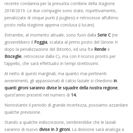
recente condanna per la presunta combine della stagione
2018/2019. Le due compagini sono state, rispettivamente,
penalizzate di cinque punti (i pugliesi) e retrocesse all’ultimo
posto nella stagione appena conclusa (i lucani).
Entrambe, al momento attuale, sono fuori dalla
Serie C
(ne
gioverebbero il
Foggia
, scalata al primo posto del Girone H
dopo la penalizzazione del Bitonto, ed una fra
Rende
e
Bisceglie
, retrocesse dalla C), ma con il ricorso pronto per
l’appello, che sarà effettuato in tempi strettissimi.
Al netto di questi marginali, ma quanto mai pertinenti
avvenimenti, gli appassionati di calcio laziale si chiedono
in
quanti gironi saranno divise le squadre della nostra regione
,
quest’anno presenti nel numero di
14.
Nonostante il periodo di grande incertezza, possiamo azzardare
qualche previsione.
Stando a qualche indiscrezione, sembrerebbe che le laziali
saranno di nuovo
divise in 3 gironi
. La divisione sarà analoga a