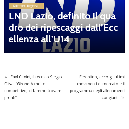
Dilettanti Regionali
LND Lazio, definito il qua
dro dei ripescaggi dall’Ecc
ellenza all’U14
Favl Cimini, il tecnico Sergio
Ferentino, ecco gli ultimi
Oliva: “Girone A molto
movimenti di mercato e il
competitivo, ci faremo trovare
programma degli allenamenti
pronti”
congiunti