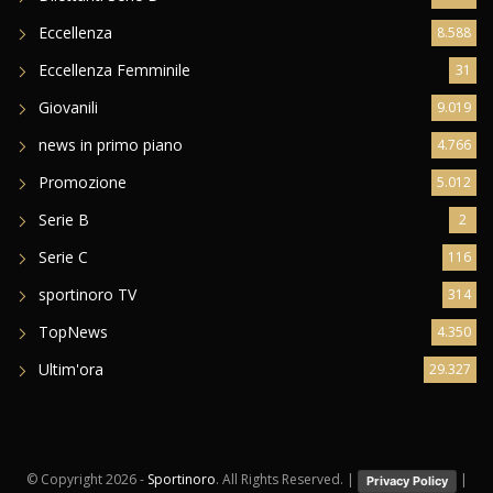
Eccellenza
8.588
Eccellenza Femminile
31
Giovanili
9.019
news in primo piano
4.766
Promozione
5.012
Serie B
2
Serie C
116
sportinoro TV
314
TopNews
4.350
Ultim'ora
29.327
© Copyright
2026 -
Sportinoro
. All Rights Reserved. |
|
Privacy Policy