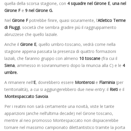
quella della scorsa stagione, con
4 squadre nel Girone E
,
una nel
Girone F
e
9 nel Girone G.
Nel
Girone F
potrebbe finire, quasi sicuramente, l’
Atletico Terme
di Fiuggi
, società che sembra gradire più il raggruppamento
abruzzese che quello laziale.
Anche il
Girone E
, quello umbro-toscano, vedrà come nella
stagione appena passata la presenza di quattro formazioni
laziali, che faranno gruppo con almeno
10 toscane
(fra cui il
Siena
, ammesso in sovrannumero dopo la rinuncia alla C) e le
4
umbre.
A rimanere nell’
E
, dovrebbero essere
Monterosi
e
Flaminia
(per
territorialità), a cui si aggiungerebbero due new-entry: il
Rieti
e il
Montespaccato Savoia
.
Per i reatini non sarà certamente una novità, viste le tante
apparizioni (anche nell’ultima decade) nel Girone toscano,
mentre al neo promosso Montespaccato non dispiacerebbe
tornare nel massimo campionato dilettantistico tramite la porta