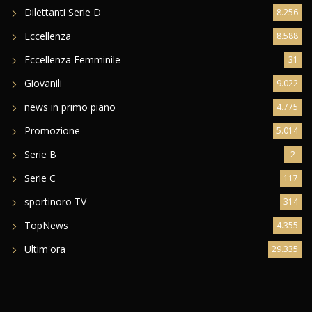
Dilettanti Serie D
8.256
Eccellenza
8.588
Eccellenza Femminile
31
Giovanili
9.022
news in primo piano
4.775
Promozione
5.014
Serie B
2
Serie C
117
sportinoro TV
314
TopNews
4.355
Ultim'ora
29.335