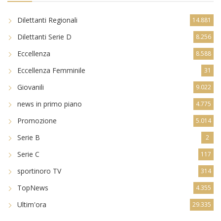
Dilettanti Regionali
14.881
Dilettanti Serie D
8.256
Eccellenza
8.588
Eccellenza Femminile
31
Giovanili
9.022
news in primo piano
4.775
Promozione
5.014
Serie B
2
Serie C
117
sportinoro TV
314
TopNews
4.355
Ultim'ora
29.335