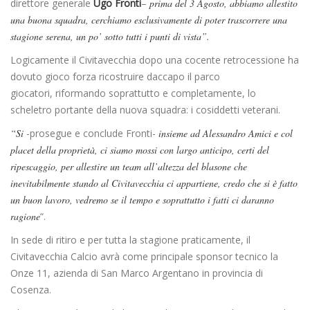
direttore generale
Ugo Fronti
–
prima del 3 Agosto, abbiamo allestito
una buona squadra, cerchiamo esclusivamente di poter trascorrere una
stagione serena, un po’ sotto tutti i punti di vista”.
Logicamente il Civitavecchia dopo una cocente retrocessione ha
dovuto gioco forza ricostruire daccapo il parco
giocatori, riformando soprattutto e completamente, lo
scheletro portante della nuova squadra: i cosiddetti veterani.
“Si
-prosegue e conclude Fronti-
insieme ad Alessandro Amici e col
placet della proprietà, ci siamo mossi con largo anticipo, certi del
ripescaggio, per allestire un team all’altezza del blasone che
inevitabilmente stando al Civitavecchia ci appartiene, credo che si è fatto
un buon lavoro, vedremo se il tempo e soprattutto i fatti ci daranno
ragione
“.
In sede di ritiro e per tutta la stagione praticamente, il
Civitavecchia Calcio avrà come principale sponsor tecnico la
Onze 11, azienda di San Marco Argentano in provincia di
Cosenza.