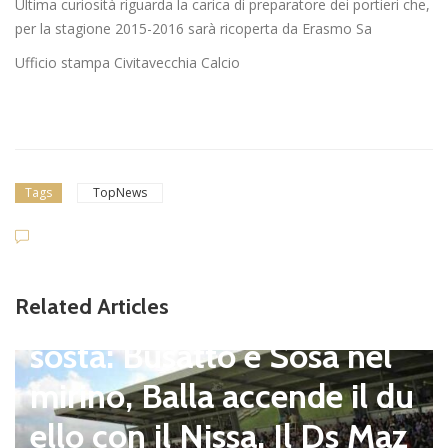
Ultima curiosità riguarda la carica di preparatore dei portieri che,
per la stagione 2015-2016 sarà ricoperta da Erasmo Sa
Ufficio stampa Civitavecchia Calcio
Tags
TopNews
Dilettanti Serie D
Viterbese (Certosa V. Cam
Related Articles
pagnano), mercato senza
sosta: Busatto e Sosa nel
mirino, Balla accende il du
ello con il Nissa. Il Ds Maz