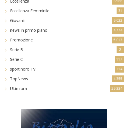
Eccellenza
8.588
Eccellenza Femminile
31
Giovanili
9.022
news in primo piano
4.774
Promozione
5.013
Serie B
2
Serie C
117
sportinoro TV
314
TopNews
4.355
Ultim'ora
29.334