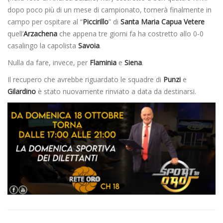
dopo poco più di un mese di campionato, tornerà finalmente in
campo per ospitare al “
Piccirillo
” di
Santa Maria Capua Vetere
quell’
Arzachena
che appena tre giorni fa ha costretto allo 0-0
casalingo la capolista
Savoia
.
Nulla da fare, invece, per
Flaminia
e
Siena
.
Il recupero che avrebbe riguardato le squadre di
Punzi
e
Gilardino
è stato nuovamente rinviato a data da destinarsi.