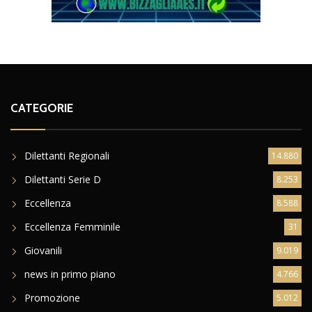
CATEGORIE
Dilettanti Regionali
14.880
Dilettanti Serie D
8.253
Eccellenza
8.588
Eccellenza Femminile
31
Giovanili
9.019
news in primo piano
4.766
Promozione
5.012