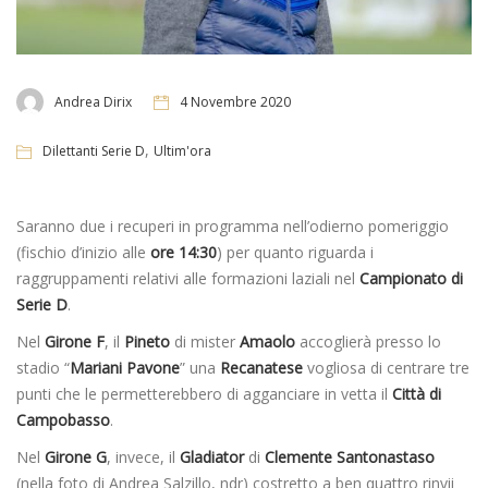
Andrea Dirix
4 Novembre 2020
,
Dilettanti Serie D
Ultim'ora
Saranno due i recuperi in programma nell’odierno pomeriggio
(fischio d’inizio alle
ore 14:30
) per quanto riguarda i
raggruppamenti relativi alle formazioni laziali nel
Campionato di
Serie D
.
Nel
Girone F
, il
Pineto
di mister
Amaolo
accoglierà presso lo
stadio “
Mariani Pavone
” una
Recanatese
vogliosa di centrare tre
punti che le permetterebbero di agganciare in vetta il
Città di
Campobasso
.
Nel
Girone G
, invece, il
Gladiator
di
Clemente Santonastaso
(nella foto di Andrea Salzillo, ndr) costretto a ben quattro rinvii