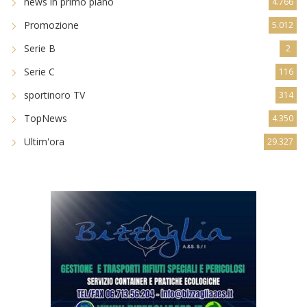
news in primo piano
4.766
Promozione
5.012
Serie B
2
Serie C
116
sportinoro TV
314
TopNews
4.350
Ultim'ora
29.327