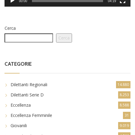
00:00
04:19
Cerca
Cerca
CATEGORIE
Dilettanti Regionali
14.880
Dilettanti Serie D
8.253
Eccellenza
8.588
Eccellenza Femminile
31
Giovanili
9.019