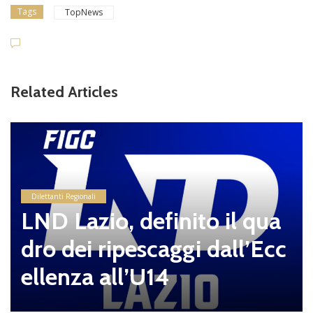
Tags
TopNews
Related Articles
Dilettanti Regionali
LND Lazio, definito il qua
dro dei ripescaggi dall’Ecc
ellenza all’U14